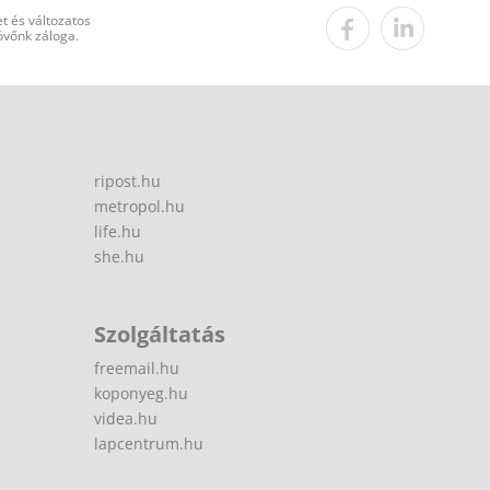
t és változatos
övőnk záloga.
ripost.hu
metropol.hu
life.hu
she.hu
Szolgáltatás
freemail.hu
koponyeg.hu
videa.hu
lapcentrum.hu