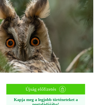
Újság előfizetés
Kapja meg a legjobb történeteket a
postaládájába!