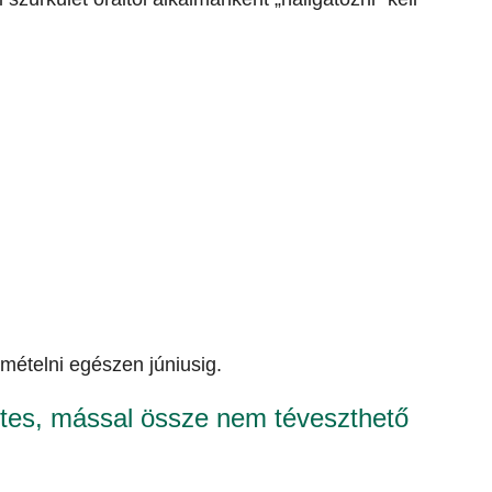
smételni egészen júniusig.
etes, mással össze nem téveszthető