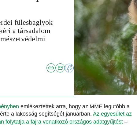
erdei fülesbaglyok
éri a társadalom
ermészetvédelmi
ményben
emlékeztettek arra, hogy az MME legutóbb a
kérte a lakosság segítségét januárban.
Az egyesület az
ján folytatja a fajra vonatkozó országos adatgyűjtést
–