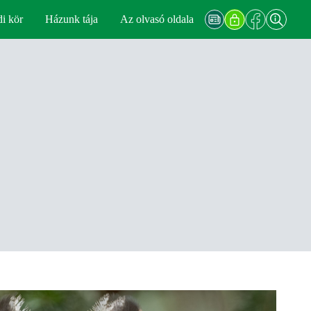
di kör
Házunk tája
Az olvasó oldala