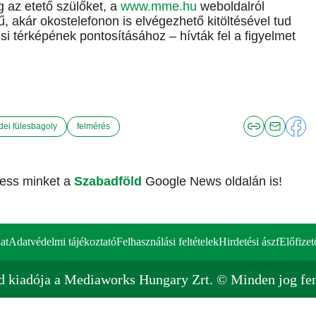
eg az etető szülőket, a
www.mme.hu
weboldalról
ű, akár okostelefonon is elvégezhető kitöltésével tud
ési térképének pontosításához – hívták fel a figyelmet
dei fülesbagoly
felmérés
vess minket a
Szabadföld
Google News oldalán is!
at
Adatvédelmi tájékoztató
Felhasználási feltételek
Hirdetési ászf
Előfizet
d kiadója a Mediaworks Hungary Zrt. © Minden jog fen