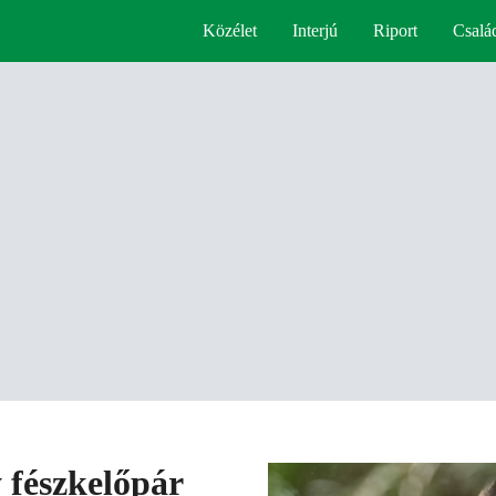
Közélet
Interjú
Riport
Csalá
 fészkelőpár