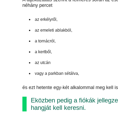
néhány percet
az erkélyről,
az emeleti ablakból,
a tornácról,
a kertből,
az utcán
vagy a parkban sétálva,
és ezt hetente egy-két alkalommal meg kell i
Eközben pedig a fiókák jellegz
hangját kell keresni.