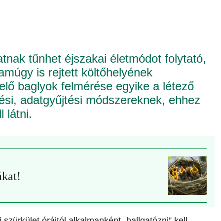
datnak tűnhet éjszakai életmódot folytató,
múgy is rejtett költőhelyének
lő baglyok felmérése egyike a létező
si, adatgyűjtési módszereknek, ehhez
 látni.
kat!
 szürkület óráitól alkalmanként „hallgatózni” kell