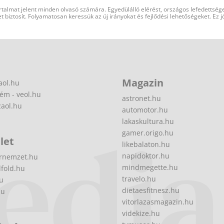
rtalmat jelent minden olvasó számára. Egyedülálló elérést, országos lefedettsége
 biztosít. Folyamatosan keressük az új irányokat és fejlődési lehetőségeket. Ez j
Magazin
aol.hu
ém - veol.hu
astronet.hu
zaol.hu
automotor.hu
lakaskultura.hu
gamer.origo.hu
let
likebalaton.hu
napidoktor.hu
rnemzet.hu
mindmegette.hu
fold.hu
travelo.hu
hu
dietaesfitnesz.hu
hu
vitorlazasmagazin.hu
videkize.hu