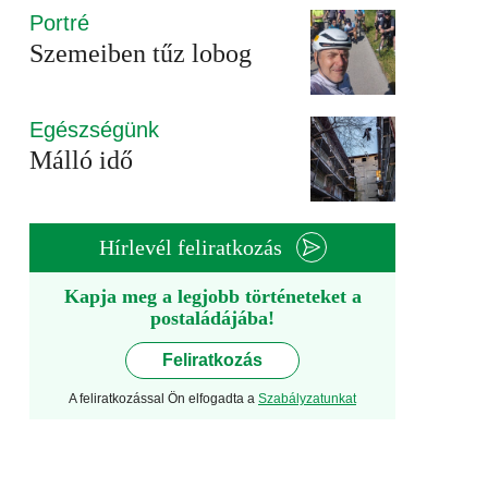
Portré
Szemeiben tűz lobog
Egészségünk
Málló idő
Hírlevél feliratkozás
Kapja meg a legjobb történeteket a
postaládájába!
Feliratkozás
A feliratkozással Ön elfogadta a
Szabályzatunkat