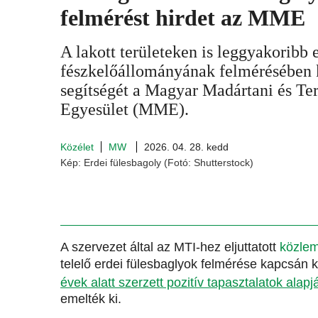
felmérést hirdet az MME
A lakott területeken is leggyakoribb 
fészkelőállományának felmérésében k
segítségét a Magyar Madártani és T
Egyesület (MME).
Közélet
MW
2026. 04. 28. kedd
Kép: Erdei fülesbagoly (Fotó: Shutterstock)
A szervezet által az MTI-hez eljuttatott
közle
telelő erdei fülesbaglyok felmérése kapcsán 
évek alatt szerzett pozitív tapasztalatok alap
emelték ki.