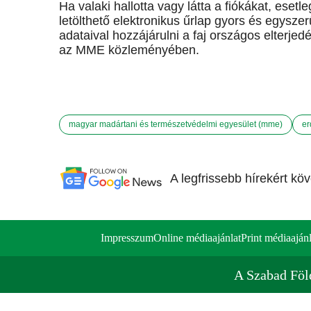
Ha valaki hallotta vagy látta a fiókákat, esetl
letölthető elektronikus űrlap gyors és egyszer
adataival hozzájárulni a faj országos elterjed
az MME közleményében.
magyar madártani és természetvédelmi egyesület (mme)
er
A legfrissebb hírekért kö
Impresszum
Online médiaajánlat
Print médiaajánl
A Szabad Föl