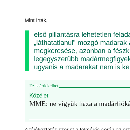
Mint írták,
első pillantásra lehetetlen fela
„láthatatlanul” mozgó madarak a
megkeresése, azonban a fészke
legegyszerűbb madármegfigyelé
ugyanis a madarakat nem is kell
Ez is érdekelhet
Közélet
MME: ne vigyük haza a madárfióká
A tájékoztatás szerint a felmérés során az esti