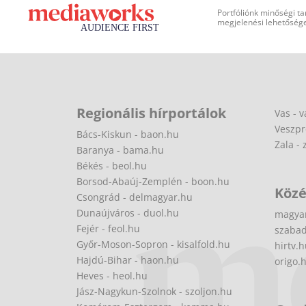
Portfóliónk minőségi ta
megjelenési lehetőséget
Regionális hírportálok
Vas - v
Veszpr
Bács-Kiskun - baon.hu
Zala - 
Baranya - bama.hu
Békés - beol.hu
Borsod-Abaúj-Zemplén - boon.hu
Közé
Csongrád - delmagyar.hu
Dunaújváros - duol.hu
magya
Fejér - feol.hu
szabad
Győr-Moson-Sopron - kisalfold.hu
hirtv.
Hajdú-Bihar - haon.hu
origo.
Heves - heol.hu
Jász-Nagykun-Szolnok - szoljon.hu