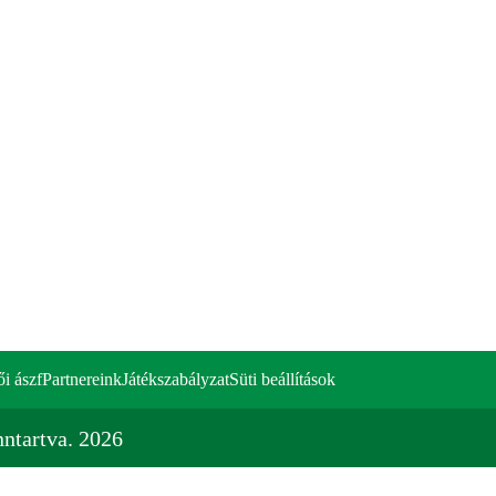
ői ászf
Partnereink
Játékszabályzat
Süti beállítások
ntartva. 2026