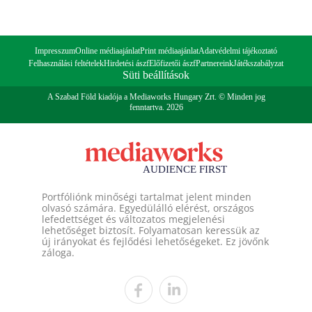
Impresszum
Online médiaajánlat
Print médiaajánlat
Adatvédelmi tájékoztató
Felhasználási feltételek
Hirdetési ászf
Előfizetői ászf
Partnereink
Játékszabályzat
Süti beállítások
A Szabad Föld kiadója a Mediaworks Hungary Zrt. © Minden jog
fenntartva. 2026
Portfóliónk minőségi tartalmat jelent minden
olvasó számára. Egyedülálló elérést, országos
lefedettséget és változatos megjelenési
lehetőséget biztosít. Folyamatosan keressük az
új irányokat és fejlődési lehetőségeket. Ez jövőnk
záloga.