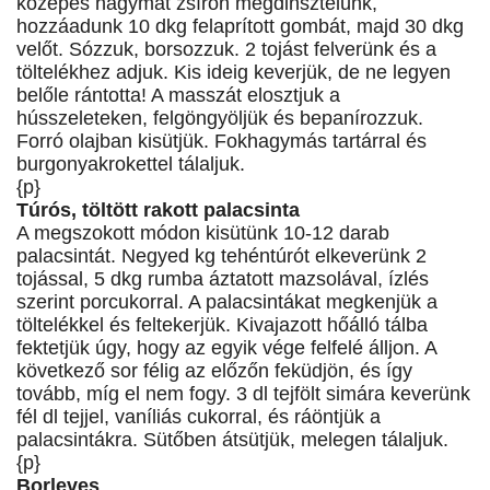
közepes hagymát zsíron megdinsztelünk,
hozzáadunk 10 dkg felaprított gombát, majd 30 dkg
velőt. Sózzuk, borsozzuk. 2 tojást felverünk és a
töltelékhez adjuk. Kis ideig keverjük, de ne legyen
belőle rántotta! A masszát elosztjuk a
hússzeleteken, felgöngyöljük és bepanírozzuk.
Forró olajban kisütjük. Fokhagymás tartárral és
burgonyakrokettel tálaljuk.
{p}
Túrós, töltött rakott palacsinta
A megszokott módon kisütünk 10-12 darab
palacsintát. Negyed kg tehéntúrót elkeverünk 2
tojással, 5 dkg rumba áztatott mazsolával, ízlés
szerint porcukorral. A palacsintákat megkenjük a
töltelékkel és feltekerjük. Kivajazott hőálló tálba
fektetjük úgy, hogy az egyik vége felfelé álljon. A
következő sor félig az előzőn feküdjön, és így
tovább, míg el nem fogy. 3 dl tejfölt simára keverünk
fél dl tejjel, vaníliás cukorral, és ráöntjük a
palacsintákra. Sütőben átsütjük, melegen tálaljuk.
{p}
Borleves