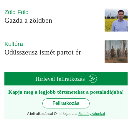
Zöld Föld
Gazda a zöldben
Kultúra
Odüsszeusz ismét partot ér
Hírlevél feliratkozás
Kapja meg a legjobb történeteket a postaládájába!
Feliratkozás
A feliratkozással Ön elfogadta a
Szabályzatunkat