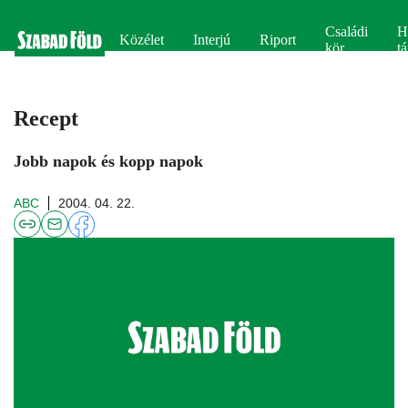
Családi
H
Közélet
Interjú
Riport
kör
tá
Recept
Jobb napok és kopp napok
ABC
2004. 04. 22.