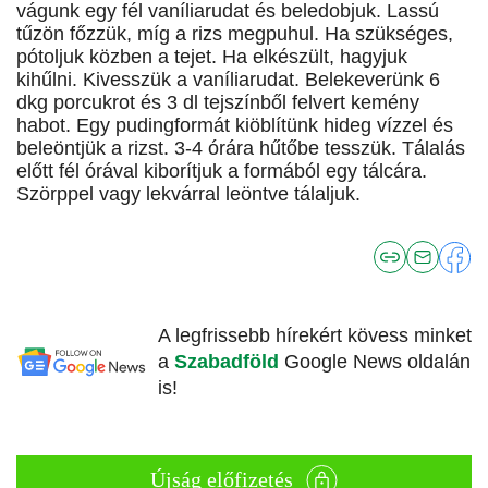
vágunk egy fél vaníliarudat és beledobjuk. Lassú
tűzön főzzük, míg a rizs megpuhul. Ha szükséges,
pótoljuk közben a tejet. Ha elkészült, hagyjuk
kihűlni. Kivesszük a vaníliarudat. Belekeverünk 6
dkg porcukrot és 3 dl tejszínből felvert kemény
habot. Egy pudingformát kiöblítünk hideg vízzel és
beleöntjük a rizst. 3-4 órára hűtőbe tesszük. Tálalás
előtt fél órával kiborítjuk a formából egy tálcára.
Szörppel vagy lekvárral leöntve tálaljuk.
A legfrissebb hírekért kövess minket
a
Szabadföld
Google News oldalán
is!
Újság előfizetés