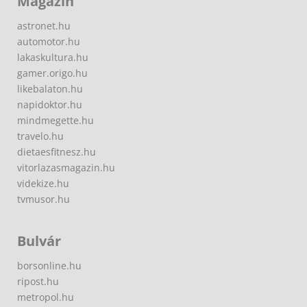
Magazin
astronet.hu
automotor.hu
lakaskultura.hu
gamer.origo.hu
likebalaton.hu
napidoktor.hu
mindmegette.hu
travelo.hu
dietaesfitnesz.hu
vitorlazasmagazin.hu
videkize.hu
tvmusor.hu
Bulvár
borsonline.hu
ripost.hu
metropol.hu