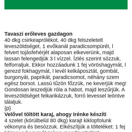
Tavaszi erőleves gazdagon
40 dkg csirkeaprólékot, 40 dkg felszeletelt
leveszöldséget, 1 evőkanál paradicsompürét, l
felvert tojásfehérjét alaposan elkeverünk, majd
lassan felengedjük 3 l vízzel. Ízlés szerint sózzuk,
felforraljuk. Ekkor hozzáadunk 1 fej vöröshagymát, l
gerezd fokhagymát, l levél kelkáposztát, gombát,
burgonyát, paprikát, paradicsomot, néhány szem
egész borsot. Lassú tűzön főzzük, ne keverjük meg!
Gondosan leszedjük róla a habot, majd leszűrjük. A
leveszöldséget felkarikázzuk, forró levessel leöntve
tálaljuk.
{p}
Velővel töltött karaj, ahogy Irénke készíti
4 szelet (körülbelül 80 dkg) karajt kiklopfolunk
vékonyra és besózzuk. Elkészítjük a tölteléket: 1 fej