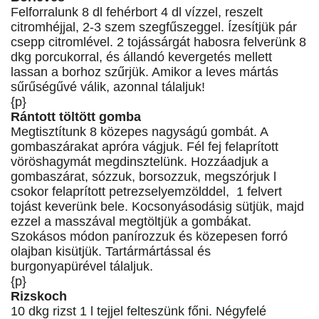
Felforralunk 8 dl fehérbort 4 dl vízzel, reszelt
citromhéjjal, 2-3 szem szegfűszeggel. Ízesítjük pár
csepp citromlével. 2 tojássárgát habosra felverünk 8
dkg porcukorral, és állandó kevergetés mellett
lassan a borhoz szűrjük. Amikor a leves mártás
sűrűségűvé válik, azonnal tálaljuk!
{p}
Rántott töltött gomba
Megtisztítunk 8 közepes nagyságú gombát. A
gombaszárakat apróra vágjuk. Fél fej felaprított
vöröshagymát megdinsztelünk. Hozzáadjuk a
gombaszárat, sózzuk, borsozzuk, megszórjuk l
csokor felaprított petrezselyemzölddel, 1 felvert
tojást keverünk bele. Kocsonyásodásig sütjük, majd
ezzel a masszával megtöltjük a gombákat.
Szokásos módon panírozzuk és közepesen forró
olajban kisütjük. Tartármártással és
burgonyapürével tálaljuk.
{p}
Rizskoch
10 dkg rizst 1 l tejjel felteszünk főni. Négyfelé