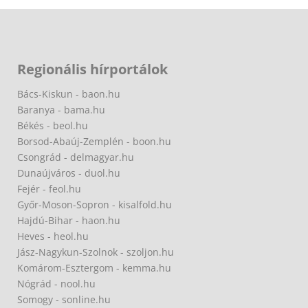
Regionális hírportálok
Bács-Kiskun - baon.hu
Baranya - bama.hu
Békés - beol.hu
Borsod-Abaúj-Zemplén - boon.hu
Csongrád - delmagyar.hu
Dunaújváros - duol.hu
Fejér - feol.hu
Győr-Moson-Sopron - kisalfold.hu
Hajdú-Bihar - haon.hu
Heves - heol.hu
Jász-Nagykun-Szolnok - szoljon.hu
Komárom-Esztergom - kemma.hu
Nógrád - nool.hu
Somogy - sonline.hu