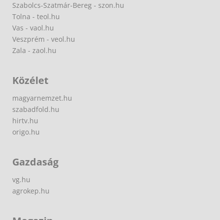
Szabolcs-Szatmár-Bereg - szon.hu
Tolna - teol.hu
Vas - vaol.hu
Veszprém - veol.hu
Zala - zaol.hu
Közélet
magyarnemzet.hu
szabadfold.hu
hirtv.hu
origo.hu
Gazdaság
vg.hu
agrokep.hu