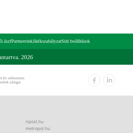
ői ászf
Partnereink
Játékszabályzat
Süti beállítások
ntartva. 2026
t és változatos
övőnk záloga.
ripost.hu
metropol.hu