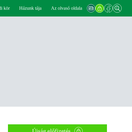
di kör
Házunk tája
Az olvasó oldala
Újság előfizetés