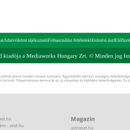
at
Adatvédelmi tájékoztató
Felhasználási feltételek
Hirdetési ászf
Előfizet
d kiadója a Mediaworks Hungary Zrt. © Minden jog fen
rtalmat jelent minden olvasó számára. Egyedülálló elérést, országos lefedettsége
 biztosít. Folyamatosan keressük az új irányokat és fejlődési lehetőségeket. Ez j
Magazin
aol.hu
ém - veol.hu
astronet.hu