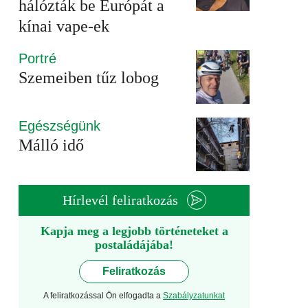
hálózták be Európát a
kínai vape-ek
Portré
Szemeiben tűz lobog
Egészségünk
Málló idő
Hírlevél feliratkozás
Kapja meg a legjobb történeteket a
postaládájába!
Feliratkozás
A feliratkozással Ön elfogadta a
Szabályzatunkat