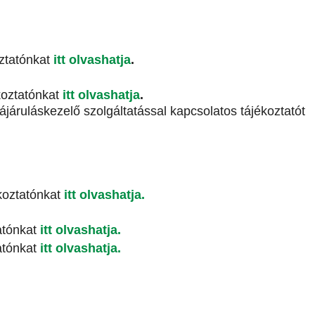
oztatónkat
itt olvashatja
.
koztatónkat
itt olvashatja
.
járuláskezelő szolgáltatással kapcsolatos tájékoztatót
koztatónkat
itt olvashatja.
atónkat
itt olvashatja.
atónkat
itt olvashatja
.