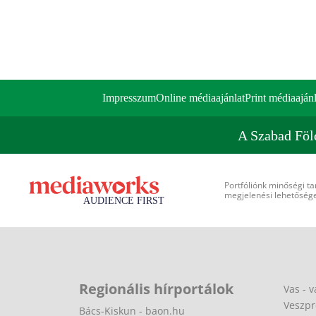
Impresszum
Online médiaajánlat
Print médiaajánl
A Szabad Föl
Portfóliónk minőségi ta
megjelenési lehetőséget
Regionális hírportálok
Vas - v
Veszpr
Bács-Kiskun - baon.hu