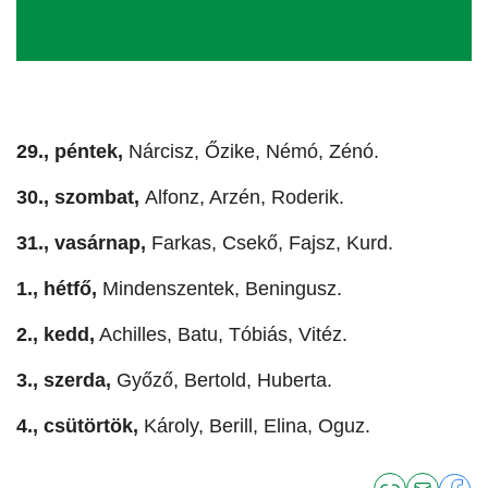
29., péntek,
Nárcisz, Őzike, Némó, Zénó.
30., szombat,
Alfonz, Arzén, Roderik.
31., vasárnap,
Farkas, Csekő, Fajsz, Kurd.
1., hétfő,
Mindenszentek, Beningusz.
2., kedd,
Achilles, Batu, Tóbiás, Vitéz.
3., szerda,
Győző, Bertold, Huberta.
4., csütörtök,
Károly, Berill, Elina, Oguz.