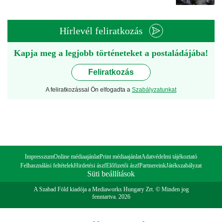
Hírlevél feliratkozás
Kapja meg a legjobb történeteket a postaládájába!
Feliratkozás
A feliratkozással Ön elfogadta a
Szabályzatunkat
Impresszum
Online médiaajánlat
Print médiaajánlat
Adatvédelmi tájékoztató
Felhasználási feltételek
Hirdetési ászf
Előfizetői ászf
Partnereink
Játékszabályzat
Süti beállítások
A Szabad Föld kiadója a Mediaworks Hungary Zrt. © Minden jog
fenntartva. 2026