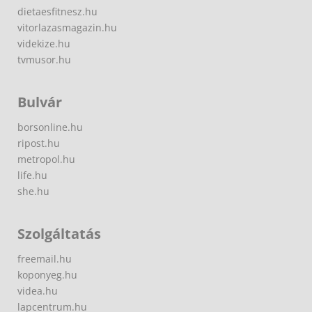
dietaesfitnesz.hu
vitorlazasmagazin.hu
videkize.hu
tvmusor.hu
Bulvár
borsonline.hu
ripost.hu
metropol.hu
life.hu
she.hu
Szolgáltatás
freemail.hu
koponyeg.hu
videa.hu
lapcentrum.hu