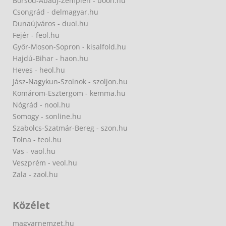
Borsod-Abaúj-Zemplén - boon.hu
Csongrád - delmagyar.hu
Dunaújváros - duol.hu
Fejér - feol.hu
Győr-Moson-Sopron - kisalfold.hu
Hajdú-Bihar - haon.hu
Heves - heol.hu
Jász-Nagykun-Szolnok - szoljon.hu
Komárom-Esztergom - kemma.hu
Nógrád - nool.hu
Somogy - sonline.hu
Szabolcs-Szatmár-Bereg - szon.hu
Tolna - teol.hu
Vas - vaol.hu
Veszprém - veol.hu
Zala - zaol.hu
Közélet
magyarnemzet.hu