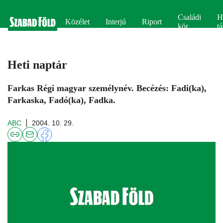
Családi
H
Közélet
Interjú
Riport
kör
tá
Heti naptár
Farkas Régi magyar személynév. Becézés: Fadi(ka),
Farkaska, Fadó(ka), Fadka.
ABC
2004. 10. 29.