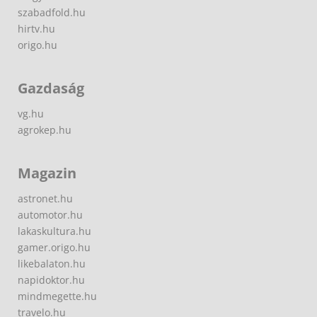
szabadfold.hu
hirtv.hu
origo.hu
Gazdaság
vg.hu
agrokep.hu
Magazin
astronet.hu
automotor.hu
lakaskultura.hu
gamer.origo.hu
likebalaton.hu
napidoktor.hu
mindmegette.hu
travelo.hu