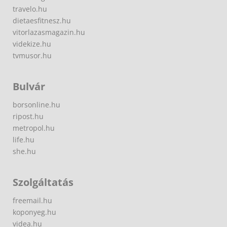
travelo.hu
dietaesfitnesz.hu
vitorlazasmagazin.hu
videkize.hu
tvmusor.hu
Bulvár
borsonline.hu
ripost.hu
metropol.hu
life.hu
she.hu
Szolgáltatás
freemail.hu
koponyeg.hu
videa.hu