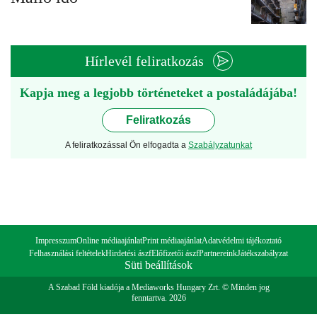
Hírlevél feliratkozás
Kapja meg a legjobb történeteket a postaládájába!
Feliratkozás
A feliratkozással Ön elfogadta a
Szabályzatunkat
Impresszum
Online médiaajánlat
Print médiaajánlat
Adatvédelmi tájékoztató
Felhasználási feltételek
Hirdetési ászf
Előfizetői ászf
Partnereink
Játékszabályzat
Süti beállítások
A Szabad Föld kiadója a Mediaworks Hungary Zrt. © Minden jog
fenntartva. 2026