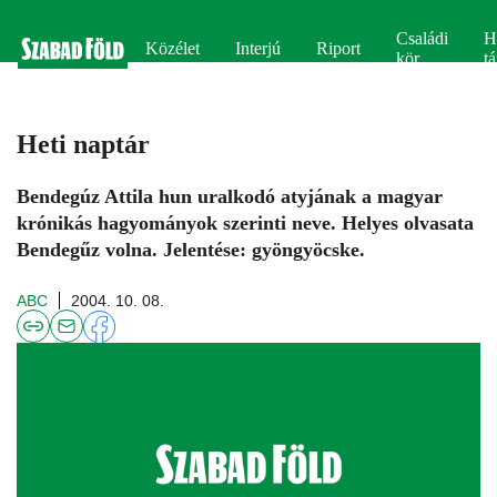
Családi
H
Közélet
Interjú
Riport
kör
tá
Heti naptár
Bendegúz Attila hun uralkodó atyjának a magyar
krónikás hagyományok szerinti neve. Helyes olvasata
Bendegűz volna. Jelentése: gyöngyöcske.
ABC
2004. 10. 08.