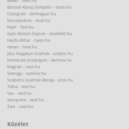
Békés - beol.hu
Borsod-Abaúj-Zemplén - boon.hu
Csongrád - delmagyar.hu
Dunaújváros - duol.hu
Fejér - feol.hu
Győr-Moson-Sopron - kisalfold.hu
Hajdú-Bihar - haon.hu
Heves - heol.hu
Jász-Nagykun-Szolnok - szoljon.hu
Komárom-Esztergom - kemma.hu
Nógrád - nool.hu
Somogy - sonline.hu
Szabolcs-Szatmár-Bereg - szon.hu
Tolna - teol.hu
Vas - vaol.hu
Veszprém - veol.hu
Zala - zaol.hu
Közélet