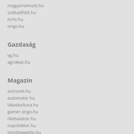
magyarnemzet.hu
szabadfold.hu
hirtv.hu
origo.hu
Gazdaság
vg.hu
agrokep.hu
Magazin
astronet.hu
automotor.hu
lakaskultura.hu
gamer.origo.hu
likebalaton.hu
napidoktor.hu
mindmegette.hu