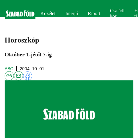
Családi
H
Közélet
Interjú
Riport
kör
tá
Horoszkóp
Október 1-jétől 7-ig
ABC
2004. 10. 01.