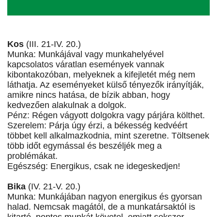
Kos
(III. 21-IV. 20.)
Munka: Munkájával vagy munkahelyével
kapcsolatos váratlan események vannak
kibontakozóban, melyeknek a kifejletét még nem
láthatja. Az eseményeket külső tényezők irányítják,
amikre nincs hatása, de bízik abban, hogy
kedvezően alakulnak a dolgok.
Pénz: Régen vágyott dolgokra vagy párjára költhet.
Szerelem: Párja úgy érzi, a békesség kedvéért
többet kell alkalmazkodnia, mint szeretne. Töltsenek
több időt egymással és beszéljék meg a
problémákat.
Egészség: Energikus, csak ne idegeskedjen!
Bika
(IV. 21-V. 20.)
Munka: Munkájában nagyon energikus és gyorsan
halad. Nemcsak magától, de a munkatársaktól is