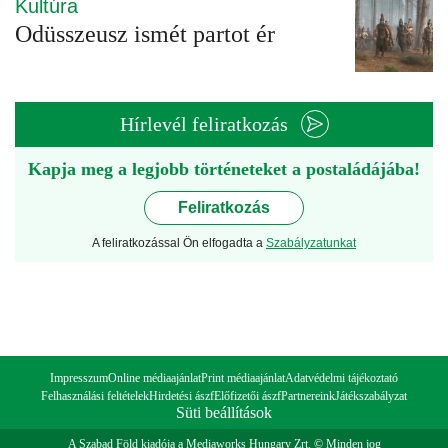
Kultúra
Odüsszeusz ismét partot ér
Hírlevél feliratkozás
Kapja meg a legjobb történeteket a postaládájába!
Feliratkozás
A feliratkozással Ön elfogadta a
Szabályzatunkat
Impresszum
Online médiaajánlat
Print médiaajánlat
Adatvédelmi tájékoztató
Felhasználási feltételek
Hirdetési ászf
Előfizetői ászf
Partnereink
Játékszabályzat
Süti beállítások
A Szabad Föld kiadója a Mediaworks Hungary Zrt. © Minden jog