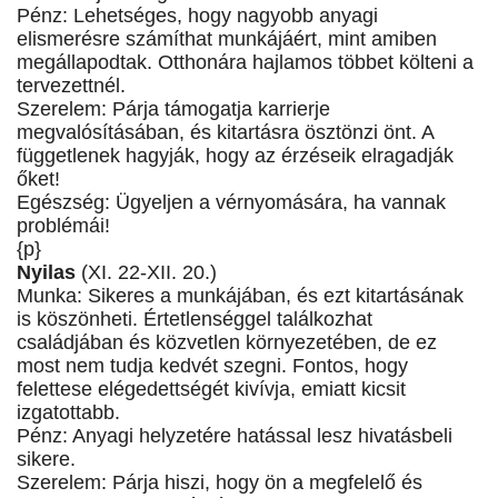
Pénz: Lehetséges, hogy nagyobb anyagi
elismerésre számíthat munkájáért, mint amiben
megállapodtak. Otthonára hajlamos többet költeni a
tervezettnél.
Szerelem: Párja támogatja karrierje
megvalósításában, és kitartásra ösztönzi önt. A
függetlenek hagyják, hogy az érzéseik elragadják
őket!
Egészség: Ügyeljen a vérnyomására, ha vannak
problémái!
{p}
Nyilas
(XI. 22-XII. 20.)
Munka: Sikeres a munkájában, és ezt kitartásának
is köszönheti. Értetlenséggel találkozhat
családjában és közvetlen környezetében, de ez
most nem tudja kedvét szegni. Fontos, hogy
felettese elégedettségét kivívja, emiatt kicsit
izgatottabb.
Pénz: Anyagi helyzetére hatással lesz hivatásbeli
sikere.
Szerelem: Párja hiszi, hogy ön a megfelelő és