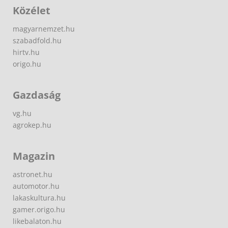
Közélet
magyarnemzet.hu
szabadfold.hu
hirtv.hu
origo.hu
Gazdaság
vg.hu
agrokep.hu
Magazin
astronet.hu
automotor.hu
lakaskultura.hu
gamer.origo.hu
likebalaton.hu