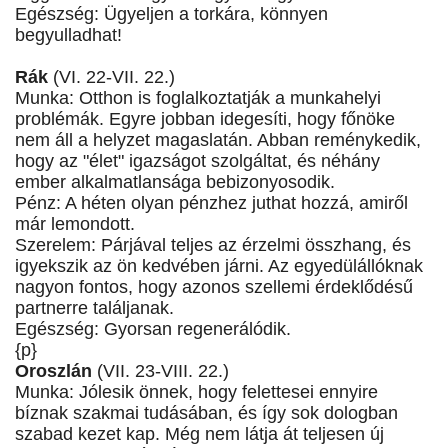
Egészség: Ügyeljen a torkára, könnyen
begyulladhat!
Rák
(VI. 22-VII. 22.)
Munka: Otthon is foglalkoztatják a munkahelyi
problémák. Egyre jobban idegesíti, hogy főnöke
nem áll a helyzet magaslatán. Abban reménykedik,
hogy az "élet" igazságot szolgáltat, és néhány
ember alkalmatlansága bebizonyosodik.
Pénz: A héten olyan pénzhez juthat hozzá, amiről
már lemondott.
Szerelem: Párjával teljes az érzelmi összhang, és
igyekszik az ön kedvében járni. Az egyedülállóknak
nagyon fontos, hogy azonos szellemi érdeklődésű
partnerre találjanak.
Egészség: Gyorsan regenerálódik.
{p}
Oroszlán
(VII. 23-VIII. 22.)
Munka: Jólesik önnek, hogy felettesei ennyire
bíznak szakmai tudásában, és így sok dologban
szabad kezet kap. Még nem látja át teljesen új