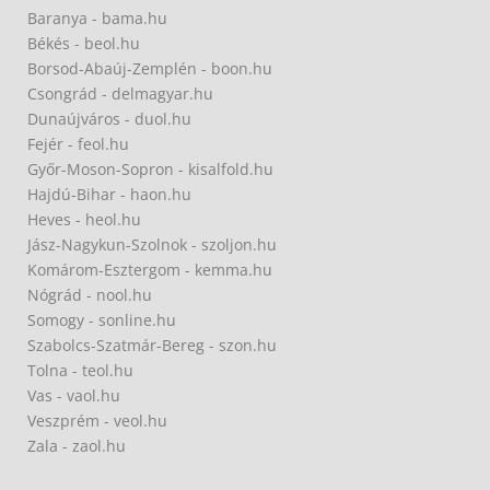
Baranya - bama.hu
Békés - beol.hu
Borsod-Abaúj-Zemplén - boon.hu
Csongrád - delmagyar.hu
Dunaújváros - duol.hu
Fejér - feol.hu
Győr-Moson-Sopron - kisalfold.hu
Hajdú-Bihar - haon.hu
Heves - heol.hu
Jász-Nagykun-Szolnok - szoljon.hu
Komárom-Esztergom - kemma.hu
Nógrád - nool.hu
Somogy - sonline.hu
Szabolcs-Szatmár-Bereg - szon.hu
Tolna - teol.hu
Vas - vaol.hu
Veszprém - veol.hu
Zala - zaol.hu