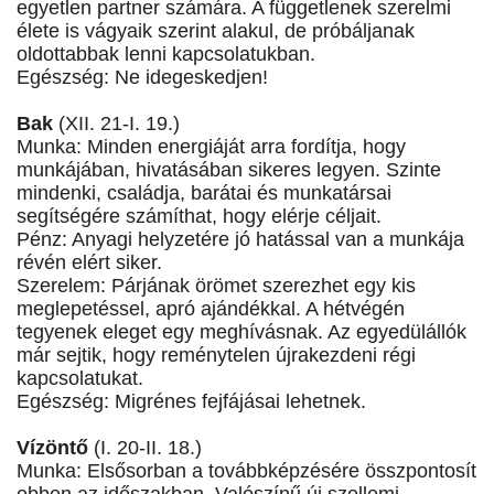
egyetlen partner számára. A függetlenek szerelmi
élete is vágyaik szerint alakul, de próbáljanak
oldottabbak lenni kapcsolatukban.
Egészség: Ne idegeskedjen!
Bak
(XII. 21-I. 19.)
Munka: Minden energiáját arra fordítja, hogy
munkájában, hivatásában sikeres legyen. Szinte
mindenki, családja, barátai és munkatársai
segítségére számíthat, hogy elérje céljait.
Pénz: Anyagi helyzetére jó hatással van a munkája
révén elért siker.
Szerelem: Párjának örömet szerezhet egy kis
meglepetéssel, apró ajándékkal. A hétvégén
tegyenek eleget egy meghívásnak. Az egyedülállók
már sejtik, hogy reménytelen újrakezdeni régi
kapcsolatukat.
Egészség: Migrénes fejfájásai lehetnek.
Vízöntő
(I. 20-II. 18.)
Munka: Elsősorban a továbbképzésére összpontosít