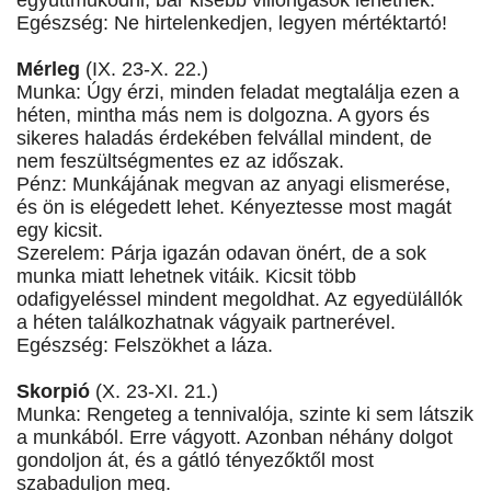
együttműködni, bár kisebb villongások lehetnek.
Egészség: Ne hirtelenkedjen, legyen mértéktartó!
Mérleg
(IX. 23-X. 22.)
Munka: Úgy érzi, minden feladat megtalálja ezen a
héten, mintha más nem is dolgozna. A gyors és
sikeres haladás érdekében felvállal mindent, de
nem feszültségmentes ez az időszak.
Pénz: Munkájának megvan az anyagi elismerése,
és ön is elégedett lehet. Kényeztesse most magát
egy kicsit.
Szerelem: Párja igazán odavan önért, de a sok
munka miatt lehetnek vitáik. Kicsit több
odafigyeléssel mindent megoldhat. Az egyedülállók
a héten találkozhatnak vágyaik partnerével.
Egészség: Felszökhet a láza.
Skorpió
(X. 23-XI. 21.)
Munka: Rengeteg a tennivalója, szinte ki sem látszik
a munkából. Erre vágyott. Azonban néhány dolgot
gondoljon át, és a gátló tényezőktől most
szabaduljon meg.