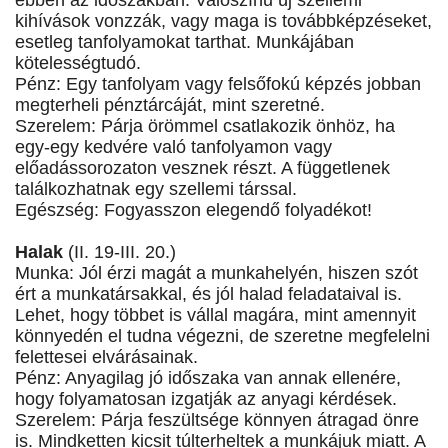
ebben az időszakban. Valószínű új szellemi
kihívások vonzzák, vagy maga is továbbképzéseket,
esetleg tanfolyamokat tarthat. Munkájában
kötelességtudó.
Pénz: Egy tanfolyam vagy felsőfokú képzés jobban
megterheli pénztárcáját, mint szeretné.
Szerelem: Párja örömmel csatlakozik önhöz, ha
egy-egy kedvére való tanfolyamon vagy
előadássorozaton vesznek részt. A függetlenek
találkozhatnak egy szellemi társsal.
Egészség: Fogyasszon elegendő folyadékot!
Halak
(II. 19-III. 20.)
Munka: Jól érzi magát a munkahelyén, hiszen szót
ért a munkatársakkal, és jól halad feladataival is.
Lehet, hogy többet is vállal magára, mint amennyit
könnyedén el tudna végezni, de szeretne megfelelni
felettesei elvárásainak.
Pénz: Anyagilag jó időszaka van annak ellenére,
hogy folyamatosan izgatják az anyagi kérdések.
Szerelem: Párja feszültsége könnyen átragad önre
is. Mindketten kicsit túlterheltek a munkájuk miatt. A