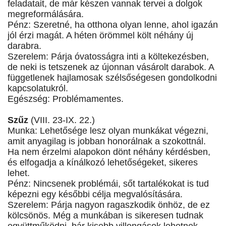
feladatait, de már készen vannak tervei a dolgok
megreformálására.
Pénz: Szeretné, ha otthona olyan lenne, ahol igazán
jól érzi magát. A héten örömmel költ néhány új
darabra.
Szerelem: Párja óvatosságra inti a költekezésben,
de neki is tetszenek az újonnan vásárolt darabok. A
függetlenek hajlamosak szélsőségesen gondolkodni
kapcsolatukról.
Egészség: Problémamentes.
Szűz
(VIII. 23-IX. 22.)
Munka: Lehetősége lesz olyan munkákat végezni,
amit anyagilag is jobban honorálnak a szokottnál.
Ha nem érzelmi alapokon dönt néhány kérdésben,
és elfogadja a kínálkozó lehetőségeket, sikeres
lehet.
Pénz: Nincsenek problémái, sőt tartalékokat is tud
képezni egy későbbi célja megvalósítására.
Szerelem: Párja nagyon ragaszkodik önhöz, de ez
kölcsönös. Még a munkában is sikeresen tudnak