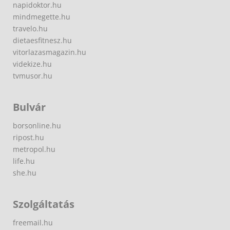
napidoktor.hu
mindmegette.hu
travelo.hu
dietaesfitnesz.hu
vitorlazasmagazin.hu
videkize.hu
tvmusor.hu
Bulvár
borsonline.hu
ripost.hu
metropol.hu
life.hu
she.hu
Szolgáltatás
freemail.hu