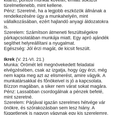
kitartó, pontos munkát követel, emiatt sokszor
türelmetlenebb, mint kellene.
Pénz: Szeretné, ha a legjobb eszközök állnának a
rendelkezésére úgy a munkahelyén, mint
vállalkozásában, ezért hajlandó anyagi áldozatokra
is.
Szerelem: Számítson átmeneti feszültségekre
párkapcsolatában munkája miatt. Egy apró ajándék
segíthet helyreállítani a nyugalmat.
Egészség: Jól érzi magát, de kicsit feszült.
Ikrek
(V. 21-VI. 21.)
Munka: Örömét leli megnövekedett feladatai
elvégzésében, csak az izgatja, hogy úgy érzi, még
nem kapta meg azt az elismerést, amire vágyik. A
munkatársakkal és főnökeivel is jó a kapcsolata.
Bízzon magában, a siker nem várat sokat magára.
Pénz: Lassabban csordogálnak a pénzek befelé,
mint szeretné.
Szerelem: Párjával igazán szerelmes hétvége vár
önökre, és szórakozásban sem lesz hiány. A
függetlenek is nagyon vágynak egy kis szerelemre.