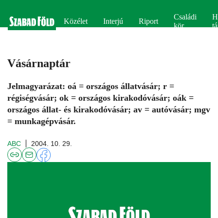
Családi
H
Közélet
Interjú
Riport
kör
tá
Vásárnaptár
Jelmagyarázat: oá = országos állatvásár; r =
régiségvásár; ok = országos kirakodóvásár; oák =
országos állat- és kirakodóvásár; av = autóvásár; mgv
= munkagépvásár.
ABC
2004. 10. 29.