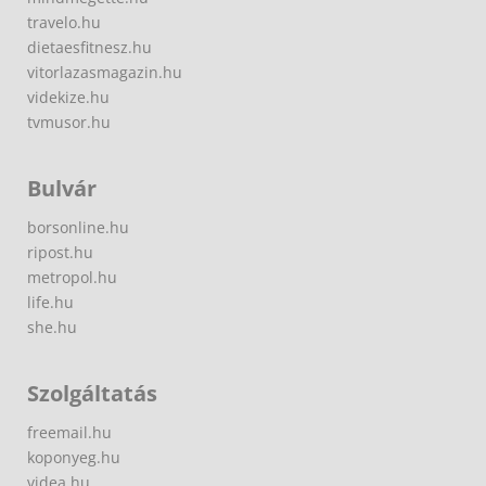
travelo.hu
dietaesfitnesz.hu
vitorlazasmagazin.hu
videkize.hu
tvmusor.hu
Bulvár
borsonline.hu
ripost.hu
metropol.hu
life.hu
she.hu
Szolgáltatás
freemail.hu
koponyeg.hu
videa.hu