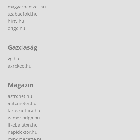
magyarnemzet.hu
szabadfold.hu
hirtv.hu
origo.hu
Gazdaság
vg.hu
agrokep.hu
Magazin
astronet.hu
automotor.hu
lakaskultura.hu
gamer.origo.hu
likebalaton.hu
napidoktor.hu
mindmegette.hu