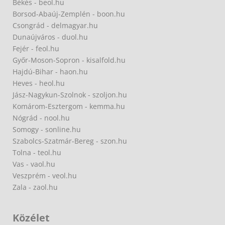
Békés - beol.hu
Borsod-Abaúj-Zemplén - boon.hu
Csongrád - delmagyar.hu
Dunaújváros - duol.hu
Fejér - feol.hu
Győr-Moson-Sopron - kisalfold.hu
Hajdú-Bihar - haon.hu
Heves - heol.hu
Jász-Nagykun-Szolnok - szoljon.hu
Komárom-Esztergom - kemma.hu
Nógrád - nool.hu
Somogy - sonline.hu
Szabolcs-Szatmár-Bereg - szon.hu
Tolna - teol.hu
Vas - vaol.hu
Veszprém - veol.hu
Zala - zaol.hu
Közélet