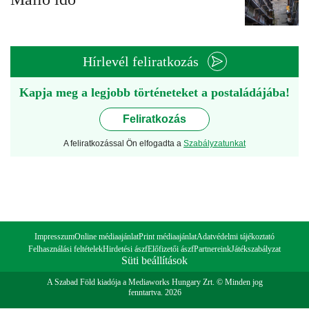
Hírlevél feliratkozás
Kapja meg a legjobb történeteket a postaládájába!
Feliratkozás
A feliratkozással Ön elfogadta a
Szabályzatunkat
Impresszum
Online médiaajánlat
Print médiaajánlat
Adatvédelmi tájékoztató
Felhasználási feltételek
Hirdetési ászf
Előfizetői ászf
Partnereink
Játékszabályzat
Süti beállítások
A Szabad Föld kiadója a Mediaworks Hungary Zrt. © Minden jog
fenntartva. 2026