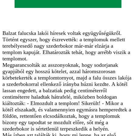
Balzat falucska lakói híresek voltak együgyűségükről.
Történt egyszer, hogy észrevették: a templomuk mellett
terebélyesedő nagy szederbokor már-már elzárja a
templom kapuját. Elhatározták tehát, hogy arrébb viszik a
templomot.
Megparancsolták az asszonyoknak, hogy sodorjanak
gyapjúból egy hosszú kötelet, azzal háromszorosan
körbetekerték a templomtornyot, majd a falu összes lakója
a szederbokorral ellenkező irányba húzni kezdte. A kötél
lassan engedett, a balzatiak pedig centiméterről
centiméterre haladtak hátrafelé, miközben boldogan
kiáltozták: - Elmozdult a templom! Sikerült! - Mikor a
kötél elszakadt, és valamennyien egymásra hemperedtek a
földön, rettentően elcsodálkoztak, hogy a templomuk
bizony egy tapodtat se mozdult előre, sőt még a
szederbokor is sértetlenül terpeszkedik a helyén.
Más ízben azt találták ki, hogy mi lenne, ha az első