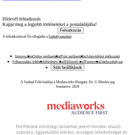
Hírlevél feliratkozás
Kapja meg a legjobb történeteket a postaládájába!
Feliratkozás
A feliratkozással Ön elfogadta a
Szabályzatunkat
Impresszum
Online médiaajánlat
Print médiaajánlat
Adatvédelmi tájékoztató
Felhasználási feltételek
Hirdetési ászf
Előfizetői ászf
Partnereink
Játékszabályzat
Süti beállítások
A Szabad Föld kiadója a Mediaworks Hungary Zrt. © Minden jog
fenntartva. 2026
Portfóliónk minőségi tartalmat jelent minden olvasó
számára. Egyedülálló elérést, országos lefedettséget és