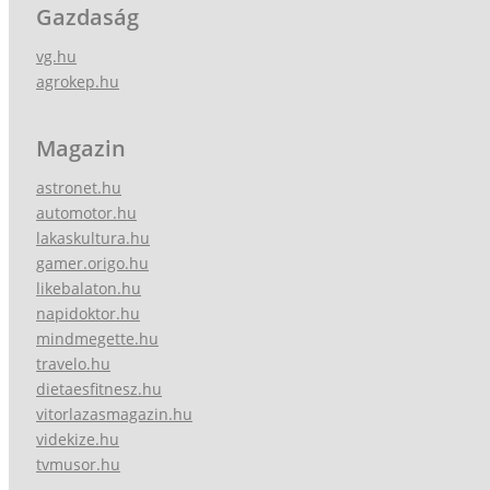
Gazdaság
vg.hu
agrokep.hu
Magazin
astronet.hu
automotor.hu
lakaskultura.hu
gamer.origo.hu
likebalaton.hu
napidoktor.hu
mindmegette.hu
travelo.hu
dietaesfitnesz.hu
vitorlazasmagazin.hu
videkize.hu
tvmusor.hu