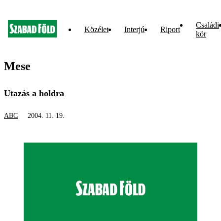
Családi
Közélet
Interjú
Riport
kör
Mese
Utazás a holdra
ABC
2004. 11. 19.