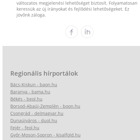
változatos megjelenési lehetőséget biztosít. Folyamatosan
keressük az új irányokat és fejlődési lehetőségeket. Ez
jövőnk záloga.
Regionális hírportálok
Bács-Kiskun - baon.hu
Baranya - bama.hu
Békés - beol.hu
Borsod-Abaúj-Zemplén - boon.hu
Csongrád - delmagyar.hu
Dunaújváros - duol.hu
Fejér - feol.hu
Győr-Moson-Sopron - kisalfold.hu