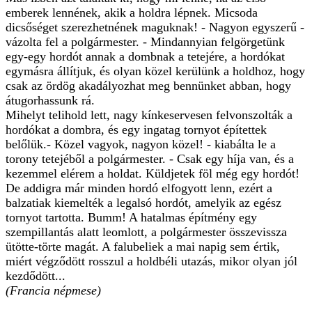
emberek lennének, akik a holdra lépnek. Micsoda
dicsőséget szerezhetnének maguknak! - Nagyon egyszerű -
vázolta fel a polgármester. - Mindannyian felgörgetünk
egy-egy hordót annak a dombnak a tetejére, a hordókat
egymásra állítjuk, és olyan közel kerülünk a holdhoz, hogy
csak az ördög akadályozhat meg bennünket abban, hogy
átugorhassunk rá.
Mihelyt telihold lett, nagy kínkeservesen felvonszolták a
hordókat a dombra, és egy ingatag tornyot építettek
belőlük.- Közel vagyok, nagyon közel! - kiabálta le a
torony tetejéből a polgármester. - Csak egy híja van, és a
kezemmel elérem a holdat. Küldjetek föl még egy hordót!
De addigra már minden hordó elfogyott lenn, ezért a
balzatiak kiemelték a legalsó hordót, amelyik az egész
tornyot tartotta. Bumm! A hatalmas építmény egy
szempillantás alatt leomlott, a polgármester összevissza
ütötte-törte magát. A falubeliek a mai napig sem értik,
miért végződött rosszul a holdbéli utazás, mikor olyan jól
kezdődött...
(Francia népmese)