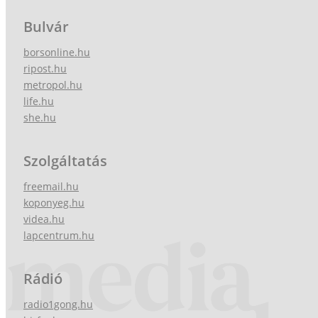
Bulvár
borsonline.hu
ripost.hu
metropol.hu
life.hu
she.hu
Szolgáltatás
freemail.hu
koponyeg.hu
videa.hu
lapcentrum.hu
Rádió
radio1gong.hu