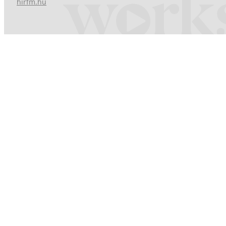
hirfm.hu