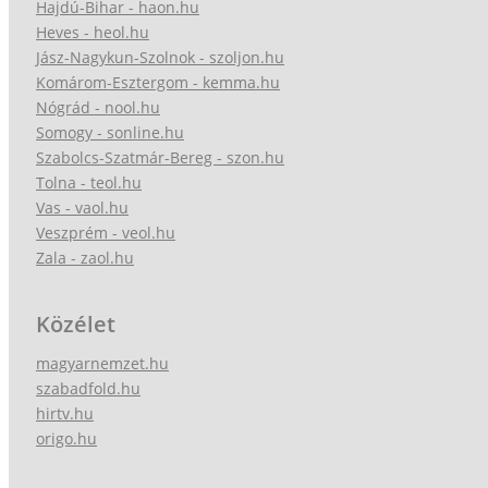
Hajdú-Bihar - haon.hu
Heves - heol.hu
Jász-Nagykun-Szolnok - szoljon.hu
Komárom-Esztergom - kemma.hu
Nógrád - nool.hu
Somogy - sonline.hu
Szabolcs-Szatmár-Bereg - szon.hu
Tolna - teol.hu
Vas - vaol.hu
Veszprém - veol.hu
Zala - zaol.hu
Közélet
magyarnemzet.hu
szabadfold.hu
hirtv.hu
origo.hu