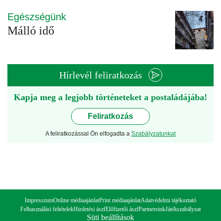
Egészségünk
Málló idő
Hírlevél feliratkozás
Kapja meg a legjobb történeteket a postaládájába!
Feliratkozás
A feliratkozással Ön elfogadta a
Szabályzatunkat
Impresszum
Online médiaajánlat
Print médiaajánlat
Adatvédelmi tájékoztató
Felhasználási feltételek
Hirdetési ászf
Előfizetői ászf
Partnereink
Játékszabályzat
Süti beállítások