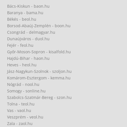
Bács-Kiskun - baon.hu
Baranya - bama.hu
Békés - beol.hu
Borsod-Abaúj-Zemplén - boon.hu
Csongrád - delmagyar.hu
Dunaújváros - duol.hu
Fejér - feol.hu
Győr-Moson-Sopron - kisalfold.hu
Hajdú-Bihar - haon.hu
Heves - heol.hu
Jász-Nagykun-Szolnok - szoljon.hu
Komárom-Esztergom - kemma.hu
Nógrád - nool.hu
Somogy - sonline.hu
Szabolcs-Szatmár-Bereg - szon.hu
Tolna - teol.hu
Vas - vaol.hu
Veszprém - veol.hu
Zala - zaol.hu