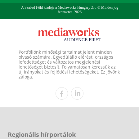
A Szabad Föld kiadója a Mediaworks Hungary Zrt. © Minden jog
fenntartva. 2026
Portfóliónk minőségi tartalmat jelent minden
olvasó számára. Egyedülálló elérést, országos
lefedettséget és változatos megjelenési
lehetőséget biztosít. Folyamatosan keressük az
új irányokat és fejlődési lehetőségeket. Ez jövőnk
záloga.
Regionális hírportálok