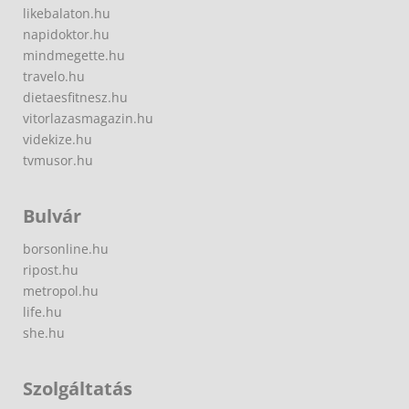
likebalaton.hu
napidoktor.hu
mindmegette.hu
travelo.hu
dietaesfitnesz.hu
vitorlazasmagazin.hu
videkize.hu
tvmusor.hu
Bulvár
borsonline.hu
ripost.hu
metropol.hu
life.hu
she.hu
Szolgáltatás