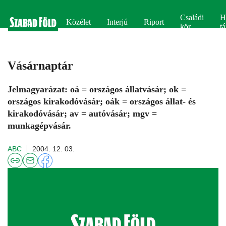
Családi
H
Közélet
Interjú
Riport
kör
tá
Vásárnaptár
Jelmagyarázat: oá = országos állatvásár; ok =
országos kirakodóvásár; oák = országos állat- és
kirakodóvásár; av = autóvásár; mgv =
munkagépvásár.
ABC
2004. 12. 03.