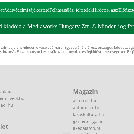
at
Adatvédelmi tájékoztató
Felhasználási feltételek
Hirdetési ászf
Előfizet
d kiadója a Mediaworks Hungary Zrt. © Minden jog fen
rtalmat jelent minden olvasó számára. Egyedülálló elérést, országos lefedettsége
 biztosít. Folyamatosan keressük az új irányokat és fejlődési lehetőségeket. Ez j
Magazin
aol.hu
ém - veol.hu
astronet.hu
zaol.hu
automotor.hu
lakaskultura.hu
gamer.origo.hu
let
likebalaton.hu