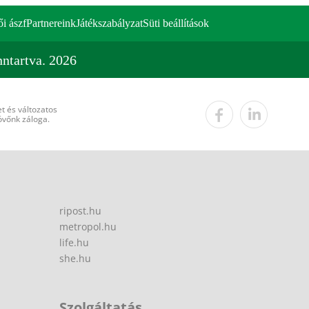
ői ászf
Partnereink
Játékszabályzat
Süti beállítások
ntartva. 2026
t és változatos
övőnk záloga.
ripost.hu
metropol.hu
life.hu
she.hu
Szolgáltatás