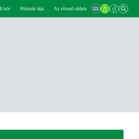
di kör
Házunk tája
Az olvasó oldala