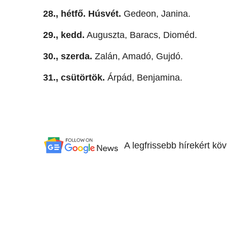
28., hétfő. Húsvét.
Gedeon, Janina.
29., kedd.
Auguszta, Baracs, Dioméd.
30., szerda.
Zalán, Amadó, Gujdó.
31., csütörtök.
Árpád, Benjamina.
A legfrissebb hírekért kö