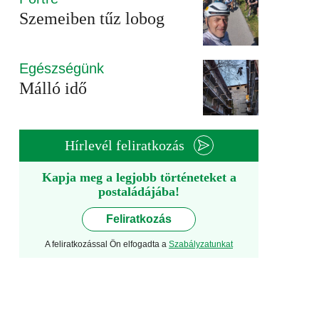
Szemeiben tűz lobog
Egészségünk
Málló idő
Hírlevél feliratkozás
Kapja meg a legjobb történeteket a
postaládájába!
Feliratkozás
A feliratkozással Ön elfogadta a
Szabályzatunkat