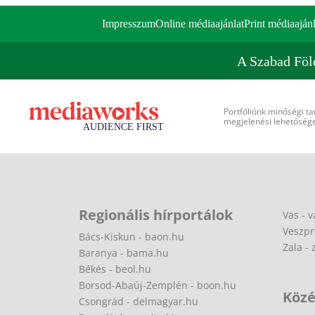
Impresszum
Online médiaajánlat
Print médiaajánl
A Szabad Föl
Portfóliónk minőségi ta
megjelenési lehetőséget
Regionális hírportálok
Vas - v
Veszpr
Bács-Kiskun - baon.hu
Zala - 
Baranya - bama.hu
Békés - beol.hu
Borsod-Abaúj-Zemplén - boon.hu
Közé
Csongrád - delmagyar.hu