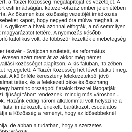
ért, a Taizéi Közösség megalapítóját és vezetőjét. A
ort esti imádságán, kétezer-ötszáz ember jelenlétében
rta. Az ökumenikus közösség vezetőjét imádkozás
 sebeket kapott, hogy negyed óra múlva meghalt, a
. A gyilkost a hívek azonnal elfogták, a nő semmilyen
tt magyarázatot tettére. A nyomozás később
rló katolikus volt, de többször kezelték elmebetegség
 testvér - Svájcban született, és református
25 évesen azért ment át az akkor még német
allási közösséget alapítson. A kis faluban, Taizében
et rejtegetett. A Taizéi Közösség hét fővel alakult meg,
t. A különféle keresztény felekezetekből jövő
lmat tettek, és a felekezeti béke és összhang
y harminc országból fiatalok tízezrei látogatják
i ifjúsági tábort rendeznek, mindig más városban -
kozók. Hazánk eddig három alkalommal volt helyszíne a
iatal imádkozott, énekelt, barátkozott csodálatos
látja a Közösség a reményt, hogy az idősebbeknél
olja, de abban a tudatban, hogy a szerzetes
ább virágzik.