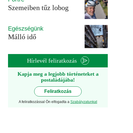
Szemeiben tűz lobog
Egészségünk
Málló idő
Hírlevél feliratkozás
Kapja meg a legjobb történeteket a
postaládájába!
Feliratkozás
A feliratkozással Ön elfogadta a
Szabályzatunkat