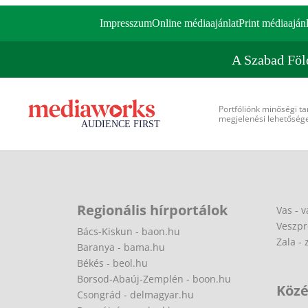
Impresszum
Online médiaajánlat
Print médiaajánl
A Szabad Föl
Portfóliónk minőségi ta
megjelenési lehetőséget
Regionális hírportálok
Vas - v
Veszpr
Bács-Kiskun - baon.hu
Zala - 
Baranya - bama.hu
Békés - beol.hu
Borsod-Abaúj-Zemplén - boon.hu
Közé
Csongrád - delmagyar.hu