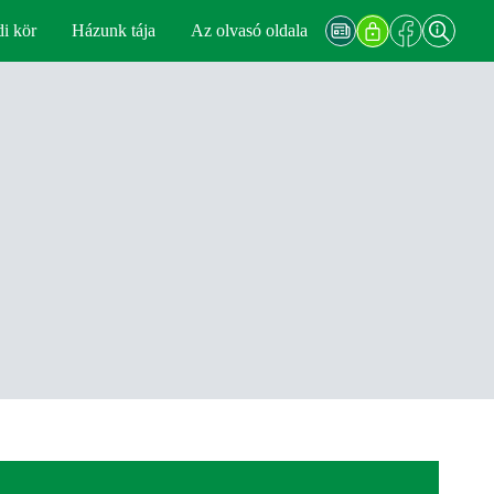
di kör
Házunk tája
Az olvasó oldala