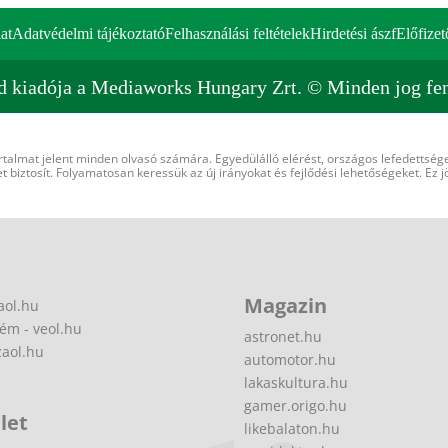
at
Adatvédelmi tájékoztató
Felhasználási feltételek
Hirdetési ászf
Előfizet
d kiadója a Mediaworks Hungary Zrt. © Minden jog fen
rtalmat jelent minden olvasó számára. Egyedülálló elérést, országos lefedettsége
 biztosít. Folyamatosan keressük az új irányokat és fejlődési lehetőségeket. Ez j
Magazin
aol.hu
ém - veol.hu
astronet.hu
zaol.hu
automotor.hu
lakaskultura.hu
gamer.origo.hu
let
likebalaton.hu