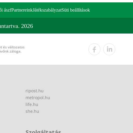
ői ászf
Partnereink
Játékszabályzat
Süti beállítások
ntartva. 2026
t és változatos
övőnk záloga.
ripost.hu
metropol.hu
life.hu
she.hu
Szolgáltatás