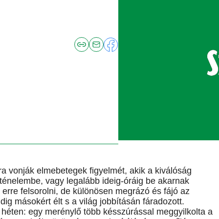
a vonják elmebetegek figyelmét, akik a kiválóság
rténelembe, vagy legalább ideig-óráig be akarnak
t erre felsorolni, de különösen megrázó és fájó az
ig másokért élt s a világ jobbításán fáradozott.
 héten: egy merénylő több késszúrással meggyilkolta a