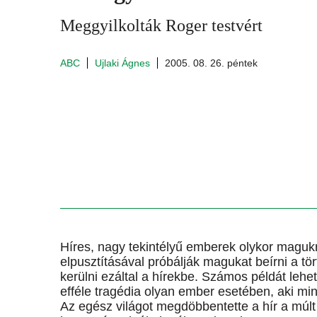
Meggyilkolták Roger testvért
ABC
Ujlaki Ágnes
2005. 08. 26. péntek
Híres, nagy tekintélyű emberek olykor magukr
elpusztításával próbálják magukat beírni a tö
kerülni ezáltal a hírekbe. Számos példát lehe
efféle tragédia olyan ember esetében, aki mind
Az egész világot megdöbbentette a hír a múlt