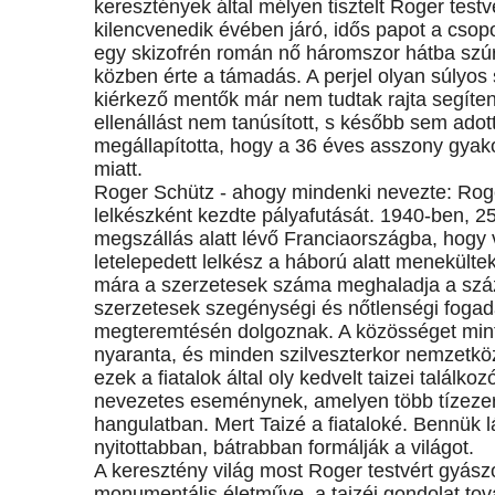
keresztények által mélyen tisztelt Roger testv
kilencvenedik évében járó, idős papot a csop
egy skizofrén román nő háromszor hátba szú
közben érte a támadás. A perjel olyan súlyos
kiérkező mentők már nem tudtak rajta segíteni
ellenállást nem tanúsított, s később sem ado
megállapította, hogy a 36 éves asszony gyako
miatt.
Roger Schütz - ahogy mindenki nevezte: Roger
lelkészként kezdte pályafutását. 1940-ben, 
megszállás alatt lévő Franciaországba, hogy v
letelepedett lelkész a háború alatt menekültek
mára a szerzetesek száma meghaladja a száza
szerzetesek szegénységi és nőtlenségi fogada
megteremtésén dolgoznak. A közösséget minteg
nyaranta, és minden szilveszterkor nemzetköz
ezek a fiatalok által oly kedvelt taizei talál
nevezetes eseménynek, amelyen több tízezer f
hangulatban. Mert Taizé a fiataloké. Bennük 
nyitottabban, bátrabban formálják a világot.
A keresztény világ most Roger testvért gyász
monumentális életműve, a taizéi gondolat tov