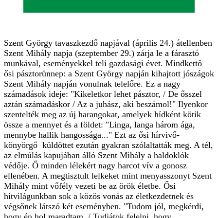
Szent György tavaszkezdő napjával (április 24.) átellenben
Szent Mihály napja (szeptember 29.) zárja le a fárasztó
munkával, eseményekkel teli gazdasági évet. Mindkettő
ősi pásztorünnep: a Szent György napján kihajtott jószágok
Szent Mihály napján vonulnak telelőre. Ez a nagy
számadások ideje: "Kikeletkor lehet pásztor, / De ősszel
aztán számadáskor / Az a juhász, aki beszámol!" Ilyenkor
szentelték meg az új harangokat, amelyek hídként kötik
össze a mennyet és a földet: "Linga, langa három ága,
mennybe hallik hangossága..." Ezt az ősi hírvivő-
könyörgő küldöttet ezután gyakran szólaltatták meg. A tél,
az elmúlás kapujában álló Szent Mihály a haldoklók
védője. Ő minden lélekért nagy harcot vív a gonosz
ellenében. A megtisztult lelkeket mint menyasszonyt Szent
Mihály mint vőfély vezeti be az örök életbe. Ősi
hitvilágunkban sok a közös vonás az életkezdetnek és
végsőnek látszó két eseményben. "Tudom jól, megkérdi,
hogy én hol maradtam. / Tudjátok felelni, hogy