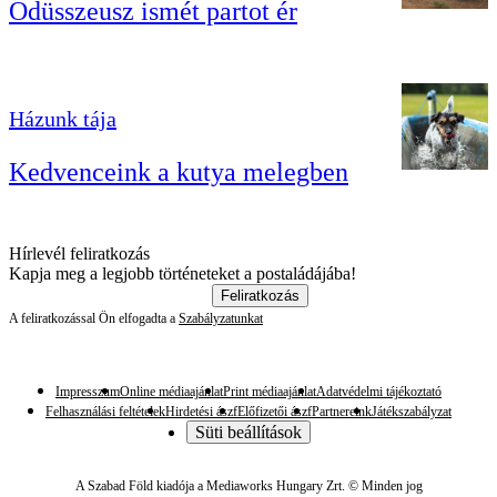
Odüsszeusz ismét partot ér
Házunk tája
Kedvenceink a kutya melegben
Hírlevél feliratkozás
Kapja meg a legjobb történeteket a postaládájába!
Feliratkozás
A feliratkozással Ön elfogadta a
Szabályzatunkat
Impresszum
Online médiaajánlat
Print médiaajánlat
Adatvédelmi tájékoztató
Felhasználási feltételek
Hirdetési ászf
Előfizetői ászf
Partnereink
Játékszabályzat
Süti beállítások
A Szabad Föld kiadója a Mediaworks Hungary Zrt. © Minden jog