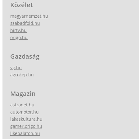
Közélet
magyarnemzet.hu
szabadfold.hu
hirtv.hu
origo.hu
Gazdaság
vg.hu
agrokep.hu
Magazin
astronet.hu
automotor.hu
lakaskultura.hu
gamer.origo.hu
likebalaton.hu