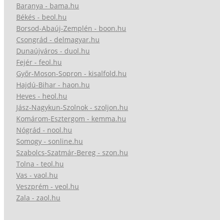
Baranya - bama.hu
Békés - beol.hu
Borsod-Abaúj-Zemplén - boon.hu
Csongrád - delmagyar.hu
Dunaújváros - duol.hu
Fejér - feol.hu
Győr-Moson-Sopron - kisalfold.hu
Hajdú-Bihar - haon.hu
Heves - heol.hu
Jász-Nagykun-Szolnok - szoljon.hu
Komárom-Esztergom - kemma.hu
Nógrád - nool.hu
Somogy - sonline.hu
Szabolcs-Szatmár-Bereg - szon.hu
Tolna - teol.hu
Vas - vaol.hu
Veszprém - veol.hu
Zala - zaol.hu