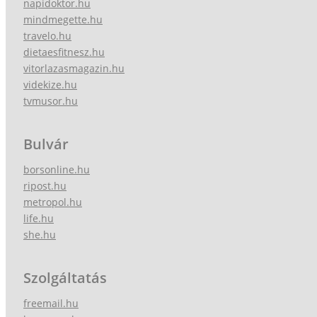
napidoktor.hu
mindmegette.hu
travelo.hu
dietaesfitnesz.hu
vitorlazasmagazin.hu
videkize.hu
tvmusor.hu
Bulvár
borsonline.hu
ripost.hu
metropol.hu
life.hu
she.hu
Szolgáltatás
freemail.hu