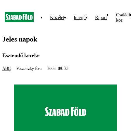
Családi
Közélet
Interjú
Riport
kör
Jeles napok
Esztendő kereke
ABC
Veszelszky Éva
2005. 09. 23.