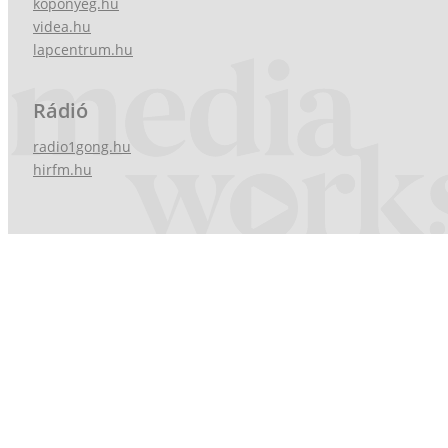
koponyeg.hu
videa.hu
lapcentrum.hu
Rádió
radio1gong.hu
hirfm.hu