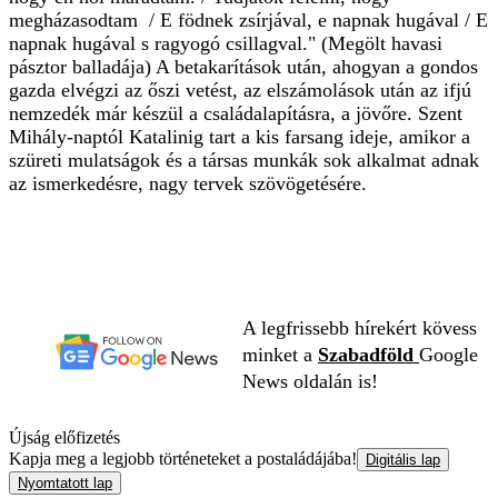
megházasodtam / E födnek zsírjával, e napnak hugával / E
napnak hugával s ragyogó csillagval." (Megölt havasi
pásztor balladája) A betakarítások után, ahogyan a gondos
gazda elvégzi az őszi vetést, az elszámolások után az ifjú
nemzedék már készül a családalapításra, a jövőre. Szent
Mihály-naptól Katalinig tart a kis farsang ideje, amikor a
szüreti mulatságok és a társas munkák sok alkalmat adnak
az ismerkedésre, nagy tervek szövögetésére.
A legfrissebb hírekért kövess
minket a
Szabadföld
Google
News oldalán is!
Újság előfizetés
Kapja meg a legjobb történeteket a postaládájába!
Digitális lap
Nyomtatott lap