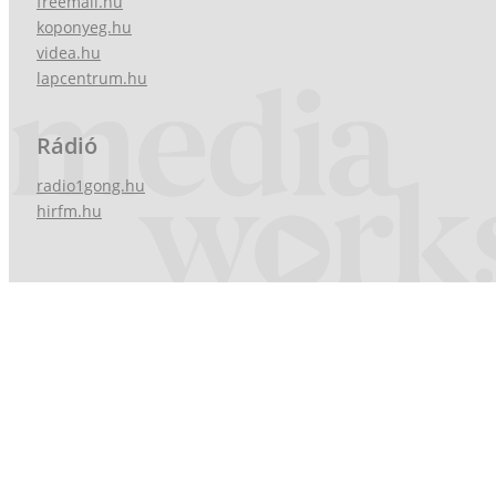
freemail.hu
koponyeg.hu
videa.hu
lapcentrum.hu
Rádió
radio1gong.hu
hirfm.hu