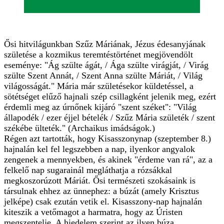
Ősi hitvilágunkban Szűz Máriának, Jézus édesanyjának
születése a kozmikus teremtéstörténet megjövendölt
eseménye: "Ág szülte ágát, / Ága szülte virágját, / Virág
szülte Szent Annát, / Szent Anna szülte Máriát, / Világ
világosságát." Mária már születésekor küldetéssel, a
sötétséget elűző hajnali szép csillagként jelenik meg, ezért
érdemli meg az úrnőnek kijáró "szent széket": "Világ
állapodék / ezer éjjel bételék / Szűz Mária születék / szent
székébe ülteték." (Archaikus imádságok.)
Régen azt tartották, hogy Kisasszonynap (szeptember 8.)
hajnalán kel fel legszebben a nap, ilyenkor angyalok
zengenek a mennyekben, és akinek "érdeme van rá", az a
felkelő nap sugarainál megláthatja a rózsákkal
megkoszorúzott Máriát. Ősi természeti szokásaink is
társulnak ehhez az ünnephez: a búzát (amely Krisztus
jelképe) csak ezután vetik el. Kisasszony-nap hajnalán
kiteszik a vetőmagot a harmatra, hogy az Úristen
megszentelje. A hiedelem szerint az ilyen búza