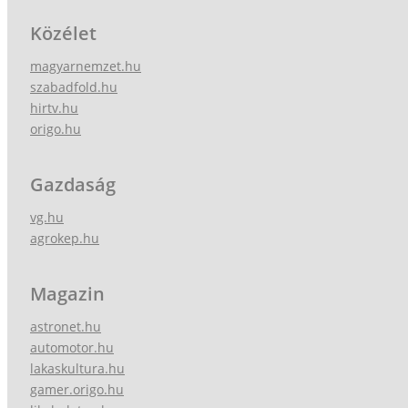
Közélet
magyarnemzet.hu
szabadfold.hu
hirtv.hu
origo.hu
Gazdaság
vg.hu
agrokep.hu
Magazin
astronet.hu
automotor.hu
lakaskultura.hu
gamer.origo.hu