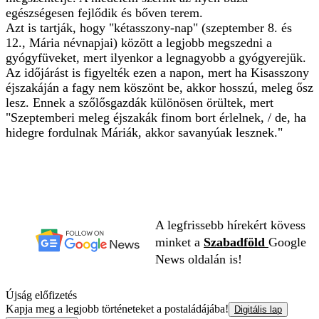
egészségesen fejlődik és bőven terem.
Azt is tartják, hogy "kétasszony-nap" (szeptember 8. és
12., Mária névnapjai) között a legjobb megszedni a
gyógyfüveket, mert ilyenkor a legnagyobb a gyógyerejük.
Az időjárást is figyelték ezen a napon, mert ha Kisasszony
éjszakáján a fagy nem köszönt be, akkor hosszú, meleg ősz
lesz. Ennek a szőlősgazdák különösen örültek, mert
"Szeptemberi meleg éjszakák finom bort érlelnek, / de, ha
hidegre fordulnak Máriák, akkor savanyúak lesznek."
A legfrissebb hírekért kövess
minket a
Szabadföld
Google
News oldalán is!
Újság előfizetés
Kapja meg a legjobb történeteket a postaládájába!
Digitális lap