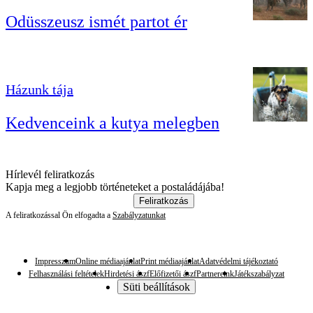
Odüsszeusz ismét partot ér
Házunk tája
Kedvenceink a kutya melegben
Hírlevél feliratkozás
Kapja meg a legjobb történeteket a postaládájába!
Feliratkozás
A feliratkozással Ön elfogadta a
Szabályzatunkat
Impresszum
Online médiaajánlat
Print médiaajánlat
Adatvédelmi tájékoztató
Felhasználási feltételek
Hirdetési ászf
Előfizetői ászf
Partnereink
Játékszabályzat
Süti beállítások