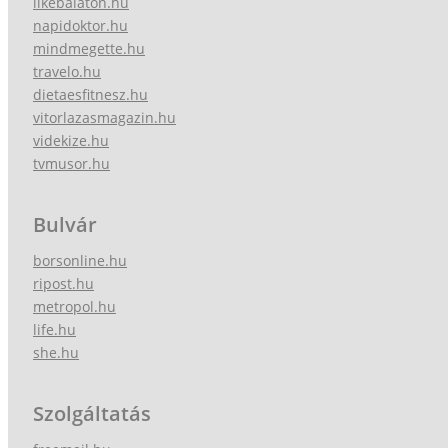
likebalaton.hu
napidoktor.hu
mindmegette.hu
travelo.hu
dietaesfitnesz.hu
vitorlazasmagazin.hu
videkize.hu
tvmusor.hu
Bulvár
borsonline.hu
ripost.hu
metropol.hu
life.hu
she.hu
Szolgáltatás