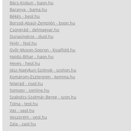
Bács-Kiskun - baon.hu
Baranya - bama.hu
Békés - beol.hu
Borsod-Abaúj-Zemplén - boon.hu
Csongrád - delmagyar.hu
Dunaújváros - duol.hu
Fejér - feol.hu
Győr-Moson-Sopron - kisalfold.hu
Hajdú-Bihar - haon.hu
Heves - heol.hu
Jász-Nagykun-Szolnok - szoljon.hu
Komárom-Esztergom - kemma.hu
Nógrád - nool.hu
Somogy - sonline.hu
Szabolcs-Szatmár-Bereg - szon.hu
Tolna - teol.hu
Vas - vaol.hu
Veszprém - veol.hu
Zala - zaol.hu