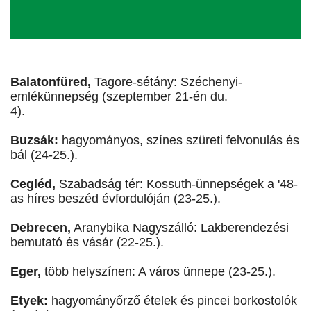
Balatonfüred,
Tagore-sétány: Széchenyi-
emlékünnepség (szeptember 21-én du.
4).
Buzsák:
hagyományos, színes szüreti felvonulás és
bál (24-25.).
Cegléd,
Szabadság tér: Kossuth-ünnepségek a '48-
as híres beszéd évfordulóján (23-25.).
Debrecen,
Aranybika Nagyszálló: Lakberendezési
bemutató és vásár (22-25.).
Eger,
több helyszínen: A város ünnepe (23-25.).
Etyek:
hagyományőrző ételek és pincei borkostolók