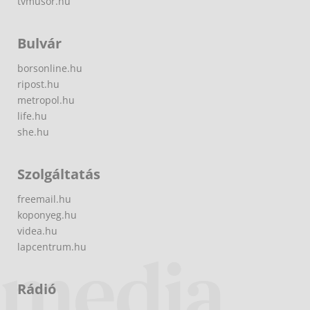
tvmusor.hu
Bulvár
borsonline.hu
ripost.hu
metropol.hu
life.hu
she.hu
Szolgáltatás
freemail.hu
koponyeg.hu
videa.hu
lapcentrum.hu
Rádió