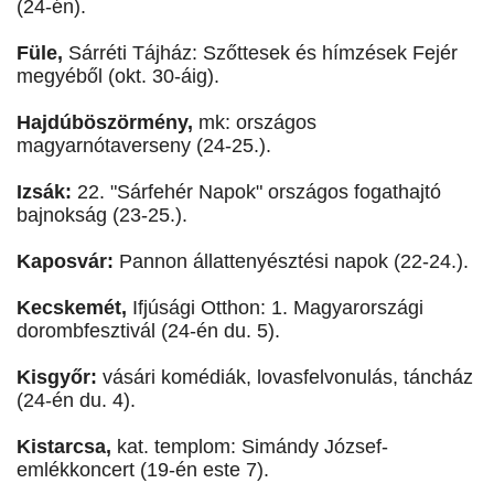
(24-én).
Füle,
Sárréti Tájház: Szőttesek és hímzések Fejér
megyéből (okt. 30-áig).
Hajdúböszörmény,
mk: országos
magyarnótaverseny (24-25.).
Izsák:
22. "Sárfehér Napok" országos fogathajtó
bajnokság (23-25.).
Kaposvár:
Pannon állattenyésztési napok (22-24.).
Kecskemét,
Ifjúsági Otthon: 1. Magyarországi
dorombfesztivál (24-én du. 5).
Kisgyőr:
vásári komédiák, lovasfelvonulás, táncház
(24-én du. 4).
Kistarcsa,
kat. templom: Simándy József-
emlékkoncert (19-én este 7).