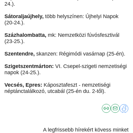
24.).
Sátoraljaújhely,
több helyszínen: Újhelyi Napok
(20-24.).
Százhalombatta,
mk: Nemzetközi fúvósfesztivál
(23-25.).
Szentendre,
skanzen: Régimódi vasárnap (25-én).
Szigetszentmárton:
VI. Csepel-szigeti nemzetiségi
napok (24-25.).
Vecsés, Epres:
Káposztafeszt - nemzetiségi
néptánctalálkozó, utcabál (25-én du. 2-től).
A legfrissebb hírekért kövess minket