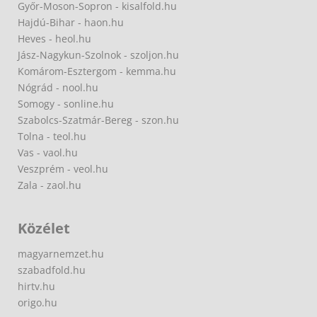
Győr-Moson-Sopron - kisalfold.hu
Hajdú-Bihar - haon.hu
Heves - heol.hu
Jász-Nagykun-Szolnok - szoljon.hu
Komárom-Esztergom - kemma.hu
Nógrád - nool.hu
Somogy - sonline.hu
Szabolcs-Szatmár-Bereg - szon.hu
Tolna - teol.hu
Vas - vaol.hu
Veszprém - veol.hu
Zala - zaol.hu
Közélet
magyarnemzet.hu
szabadfold.hu
hirtv.hu
origo.hu