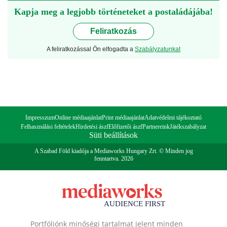
Kapja meg a legjobb történeteket a postaládájába!
Feliratkozás
A feliratkozással Ön elfogadta a
Szabályzatunkat
Impresszum
Online médiaajánlat
Print médiaajánlat
Adatvédelmi tájékoztató
Felhasználási feltételek
Hirdetési ászf
Előfizetői ászf
Partnereink
Játékszabályzat
Süti beállítások
A Szabad Föld kiadója a Mediaworks Hungary Zrt. © Minden jog
fenntartva. 2026
Portfóliónk minőségi tartalmat jelent minden