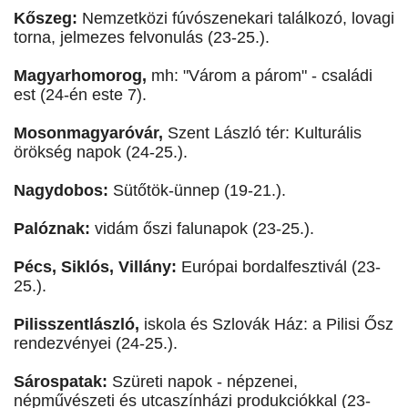
Kőszeg:
Nemzetközi fúvószenekari találkozó, lovagi
torna, jelmezes felvonulás (23-25.).
Magyarhomorog,
mh: "Várom a párom" - családi
est (24-én este 7).
Mosonmagyaróvár,
Szent László tér: Kulturális
örökség napok (24-25.).
Nagydobos:
Sütőtök-ünnep (19-21.).
Palóznak:
vidám őszi falunapok (23-25.).
Pécs, Siklós, Villány:
Európai bordalfesztivál (23-
25.).
Pilisszentlászló,
iskola és Szlovák Ház: a Pilisi Ősz
rendezvényei (24-25.).
Sárospatak:
Szüreti napok - népzenei,
népművészeti és utcaszínházi produkciókkal (23-