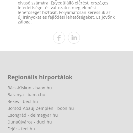
olvasó számára. Egyedülálló elérést, országos
lefedettséget és változatos megjelenési
lehetőséget biztosít. Folyamatosan keressük az
új irányokat és fejlődési lehetőségeket. Ez jövőnk
záloga.
Regionális hírportálok
Bács-Kiskun - baon.hu
Baranya - bama.hu
Békés - beol.hu
Borsod-Abaúj-Zemplén - boon.hu
Csongrád - delmagyar.hu
Dunaújváros - duol.hu
Fejér - feol.hu