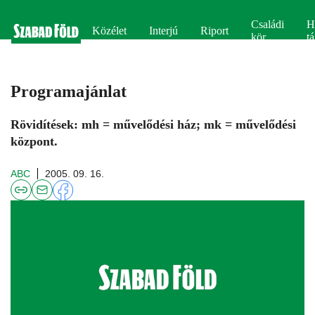
Családi
H
Közélet
Interjú
Riport
kör
tá
Programajánlat
Rövidítések: mh = művelődési ház; mk = művelődési
központ.
ABC
2005. 09. 16.