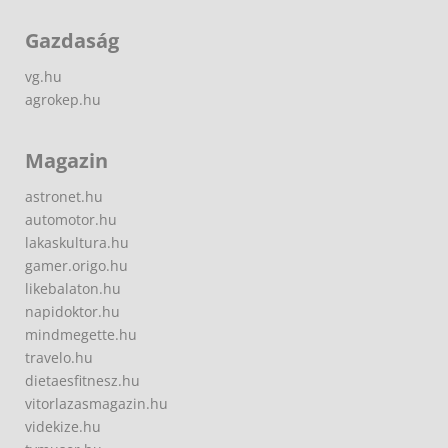
Gazdaság
vg.hu
agrokep.hu
Magazin
astronet.hu
automotor.hu
lakaskultura.hu
gamer.origo.hu
likebalaton.hu
napidoktor.hu
mindmegette.hu
travelo.hu
dietaesfitnesz.hu
vitorlazasmagazin.hu
videkize.hu