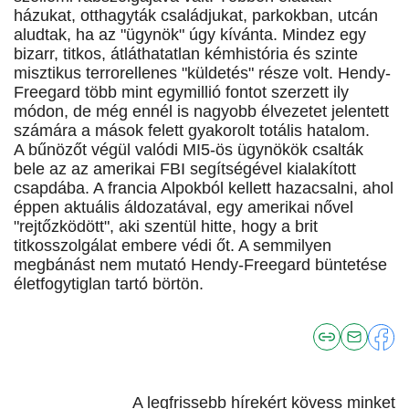
házukat, otthagyták családjukat, parkokban, utcán
aludtak, ha az "ügynök" úgy kívánta. Mindez egy
bizarr, titkos, átláthatatlan kémhistória és szinte
misztikus terrorellenes "küldetés" része volt. Hendy-
Freegard több mint egymillió fontot szerzett ily
módon, de még ennél is nagyobb élvezetet jelentett
számára a mások felett gyakorolt totális hatalom.
A bűnözőt végül valódi MI5-ös ügynökök csalták
bele az az amerikai FBI segítségével kialakított
csapdába. A francia Alpokból kellett hazacsalni, ahol
éppen aktuális áldozatával, egy amerikai nővel
"rejtőzködött", aki szentül hitte, hogy a brit
titkosszolgálat embere védi őt. A semmilyen
megbánást nem mutató Hendy-Freegard büntetése
életfogytiglan tartó börtön.
A legfrissebb hírekért kövess minket