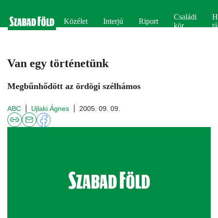
Családi
H
Közélet
Interjú
Riport
kör
tá
Van egy történetünk
Megbűnhődött az ördögi szélhámos
ABC
Ujlaki Ágnes
2005. 09. 09.