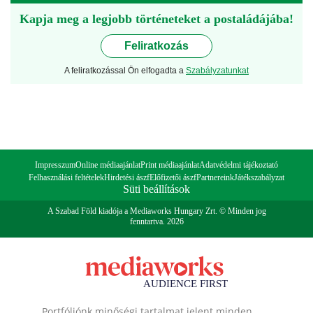
Kapja meg a legjobb történeteket a postaládájába!
Feliratkozás
A feliratkozással Ön elfogadta a
Szabályzatunkat
Impresszum
Online médiaajánlat
Print médiaajánlat
Adatvédelmi tájékoztató
Felhasználási feltételek
Hirdetési ászf
Előfizetői ászf
Partnereink
Játékszabályzat
Süti beállítások
A Szabad Föld kiadója a Mediaworks Hungary Zrt. © Minden jog
fenntartva. 2026
Portfóliónk minőségi tartalmat jelent minden