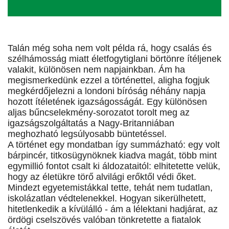
Talán még soha nem volt példa rá, hogy csalás és
szélhámosság miatt életfogytiglani börtönre ítéljenek
valakit, különösen nem napjainkban. Ám ha
megismerkedünk ezzel a történettel, aligha fogjuk
megkérdőjelezni a londoni bíróság néhány napja
hozott ítéletének igazságosságát. Egy különösen
aljas bűncselekmény-sorozatot torolt meg az
igazságszolgáltatás a Nagy-Britanniában
meghozható legsúlyosabb büntetéssel.
A történet egy mondatban így summázható: egy volt
bárpincér, titkosügynöknek kiadva magát, több mint
egymillió fontot csalt ki áldozataitól: elhitetette velük,
hogy az életükre törő alvilági erőktől védi őket.
Mindezt egyetemistákkal tette, tehát nem tudatlan,
iskolázatlan védtelenekkel. Hogyan sikerülhetett,
hitetlenkedik a kívülálló - ám a lélektani hadjárat, az
ördögi cselszövés valóban tönkretette a fiatalok