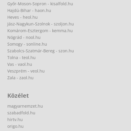
Győr-Moson-Sopron - kisalfold.hu
Hajdú-Bihar - haon.hu
Heves - heol.hu
Jász-Nagykun-Szolnok - szoljon.hu
Komárom-Esztergom - kemma.hu
Nógrád - nool.hu
Somogy - sonline.hu
Szabolcs-Szatmár-Bereg - szon.hu
Tolna - teol.hu
Vas - vaol.hu
Veszprém - veol.hu
Zala - zaol.hu
Közélet
magyarnemzet.hu
szabadfold.hu
hirtv.hu
origo.hu