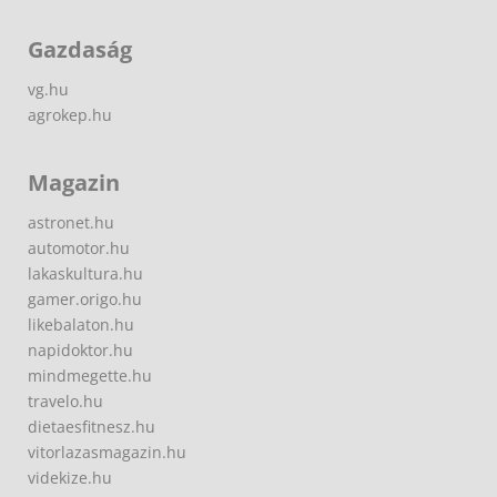
Gazdaság
vg.hu
agrokep.hu
Magazin
astronet.hu
automotor.hu
lakaskultura.hu
gamer.origo.hu
likebalaton.hu
napidoktor.hu
mindmegette.hu
travelo.hu
dietaesfitnesz.hu
vitorlazasmagazin.hu
videkize.hu