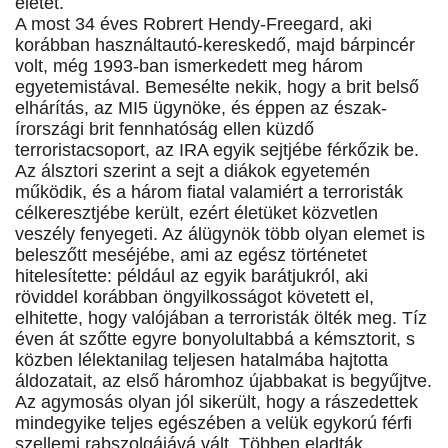
életét.
A most 34 éves Robrert Hendy-Freegard, aki
korábban használtautó-kereskedő, majd bárpincér
volt, még 1993-ban ismerkedett meg három
egyetemistával. Bemesélte nekik, hogy a brit belső
elhárítás, az MI5 ügynöke, és éppen az észak-
írországi brit fennhatóság ellen küzdő
terroristacsoport, az IRA egyik sejtjébe férkőzik be.
Az álsztori szerint a sejt a diákok egyetemén
működik, és a három fiatal valamiért a terroristák
célkeresztjébe került, ezért életüket közvetlen
veszély fenyegeti. Az álügynök több olyan elemet is
beleszőtt meséjébe, ami az egész történetet
hitelesítette: például az egyik barátjukról, aki
röviddel korábban öngyilkosságot követett el,
elhitette, hogy valójában a terroristák ölték meg. Tíz
éven át szőtte egyre bonyolultabbá a kémsztorit, s
közben lélektanilag teljesen hatalmába hajtotta
áldozatait, az első háromhoz újabbakat is begyűjtve.
Az agymosás olyan jól sikerült, hogy a rászedettek
mindegyike teljes egészében a velük egykorú férfi
szellemi rabszolgájává vált. Többen eladták