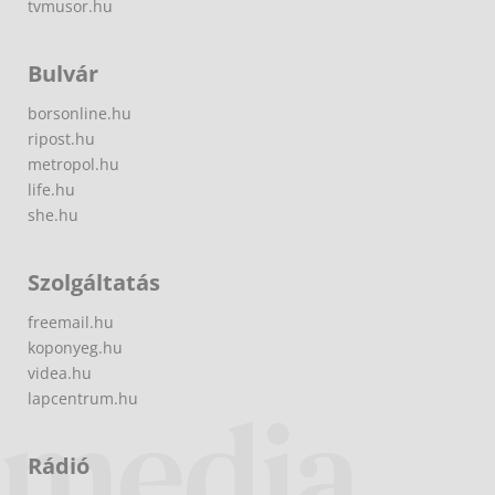
tvmusor.hu
Bulvár
borsonline.hu
ripost.hu
metropol.hu
life.hu
she.hu
Szolgáltatás
freemail.hu
koponyeg.hu
videa.hu
lapcentrum.hu
Rádió