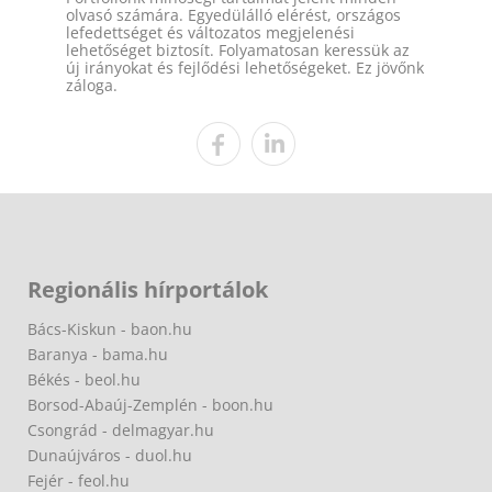
olvasó számára. Egyedülálló elérést, országos
lefedettséget és változatos megjelenési
lehetőséget biztosít. Folyamatosan keressük az
új irányokat és fejlődési lehetőségeket. Ez jövőnk
záloga.
Regionális hírportálok
Bács-Kiskun - baon.hu
Baranya - bama.hu
Békés - beol.hu
Borsod-Abaúj-Zemplén - boon.hu
Csongrád - delmagyar.hu
Dunaújváros - duol.hu
Fejér - feol.hu