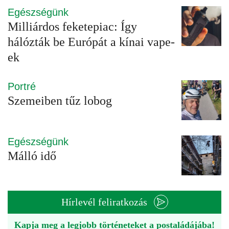
Egészségünk
Milliárdos feketepiac: Így
hálózták be Európát a kínai vape-
ek
Portré
Szemeiben tűz lobog
Egészségünk
Málló idő
Hírlevél feliratkozás
Kapja meg a legjobb történeteket a postaládájába!