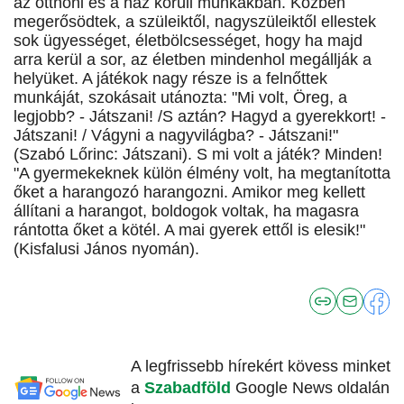
az otthoni és a ház körüli munkákban. Közben
megerősödtek, a szüleiktől, nagyszüleiktől ellestek
sok ügyességet, életbölcsességet, hogy ha majd
arra kerül a sor, az életben mindenhol megállják a
helyüket. A játékok nagy része is a felnőttek
munkáját, szokásait utánozta: "Mi volt, Öreg, a
legjobb? - Játszani! /S aztán? Hagyd a gyerekkort! -
Játszani! / Vágyni a nagyvilágba? - Játszani!"
(Szabó Lőrinc: Játszani). S mi volt a játék? Minden!
"A gyermekeknek külön élmény volt, ha megtanította
őket a harangozó harangozni. Amikor meg kellett
állítani a harangot, boldogok voltak, ha magasra
rántotta őket a kötél. A mai gyerek ettől is elesik!"
(Kisfalusi János nyomán).
A legfrissebb hírekért kövess minket
a
Szabadföld
Google News oldalán