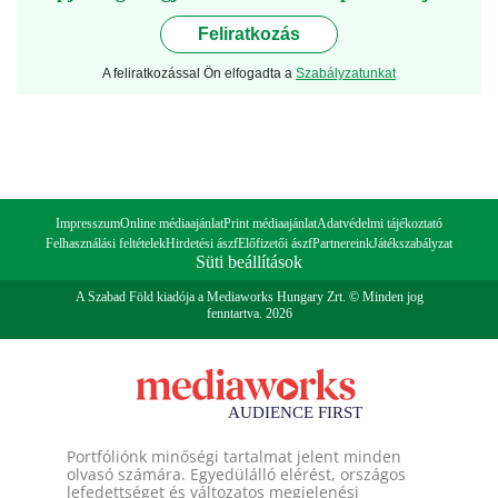
Feliratkozás
A feliratkozással Ön elfogadta a
Szabályzatunkat
Impresszum
Online médiaajánlat
Print médiaajánlat
Adatvédelmi tájékoztató
Felhasználási feltételek
Hirdetési ászf
Előfizetői ászf
Partnereink
Játékszabályzat
Süti beállítások
A Szabad Föld kiadója a Mediaworks Hungary Zrt. © Minden jog
fenntartva. 2026
Portfóliónk minőségi tartalmat jelent minden
olvasó számára. Egyedülálló elérést, országos
lefedettséget és változatos megjelenési