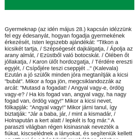
Gyermeknap (az idén május 28.) kapcsán idézzünk
fel egy édesanyát, hogyan fogadja gyermekének
érkezését, Isten legszebb ajándékát: "Titkon a
kicsikét tartja, / Szépségesét dajkálgatja, / Ápolja az
arany almát, / Ezüstből való botocskát. / Ölében őt
jóllakatja, / Karon ülőt hordozgatja, / Térdére ereszti
egyjét, / Csípőjére teszi cseppjét .." (Kalevala)
Ezután a jó szülők minden jóra megtanítják a kicsi
"bubát". Mikor a foga jön, megcsiklandozzák az
arcát: "Mutasd a fogadat! / Angyal vagy-e, ördög
vagy-e? / Ha kis fogad van, angyal vagy, ha nagy
fogad van, ördög vagy!" Mikor a kicsi nevet,
fölkapják: "Angyal vagy!" Mikor járni tanul, így
biztatják: "Jár a baba, jár, / mint a kismadár, /
Holnapután a kert alatt / lepkét is fog már." A
paraszti világban régen kisinasnak nevezték a
fiúkat, kiscselédnek a lányokat, és segíteniük kellett