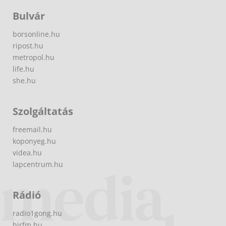
Bulvár
borsonline.hu
ripost.hu
metropol.hu
life.hu
she.hu
Szolgáltatás
freemail.hu
koponyeg.hu
videa.hu
lapcentrum.hu
Rádió
radio1gong.hu
hirfm.hu