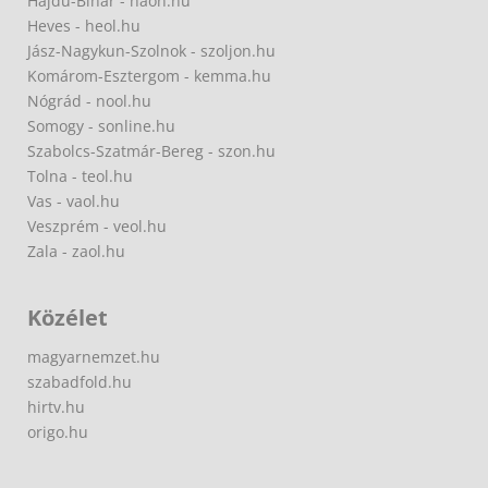
Hajdú-Bihar - haon.hu
Heves - heol.hu
Jász-Nagykun-Szolnok - szoljon.hu
Komárom-Esztergom - kemma.hu
Nógrád - nool.hu
Somogy - sonline.hu
Szabolcs-Szatmár-Bereg - szon.hu
Tolna - teol.hu
Vas - vaol.hu
Veszprém - veol.hu
Zala - zaol.hu
Közélet
magyarnemzet.hu
szabadfold.hu
hirtv.hu
origo.hu