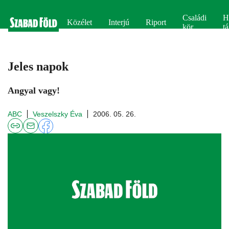
Családi
H
Közélet
Interjú
Riport
kör
tá
Jeles napok
Angyal vagy!
ABC
Veszelszky Éva
2006. 05. 26.