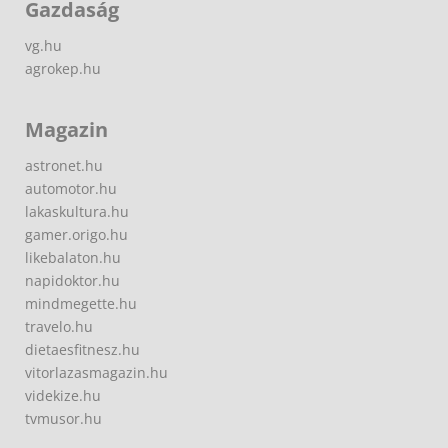
Gazdaság
vg.hu
agrokep.hu
Magazin
astronet.hu
automotor.hu
lakaskultura.hu
gamer.origo.hu
likebalaton.hu
napidoktor.hu
mindmegette.hu
travelo.hu
dietaesfitnesz.hu
vitorlazasmagazin.hu
videkize.hu
tvmusor.hu