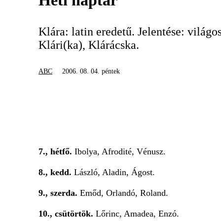
Heti naptár
Klára: latin eredetű. Jelentése: világ
Klári(ka), Klárácska.
ABC
2006. 08. 04. péntek
7., hétfő.
Ibolya, Afrodité, Vénusz.
8., kedd.
László, Aladin, Ágost.
9., szerda.
Emőd, Orlandó, Roland.
10., csütörtök.
Lőrinc, Amadea, Enzó.