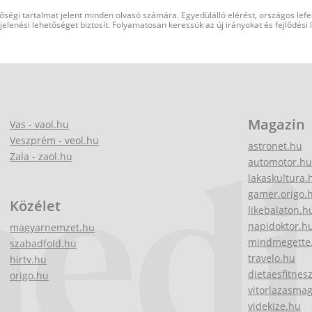
őségi tartalmat jelent minden olvasó számára. Egyedülálló elérést, országos lef
elenési lehetőséget biztosít. Folyamatosan keressük az új irányokat és fejlődési
Magazin
Vas - vaol.hu
Veszprém - veol.hu
astronet.hu
Zala - zaol.hu
automotor.hu
lakaskultura.
gamer.origo.
Közélet
likebalaton.h
napidoktor.h
magyarnemzet.hu
mindmegette
szabadfold.hu
travelo.hu
hirtv.hu
dietaesfitnes
origo.hu
vitorlazasma
videkize.hu