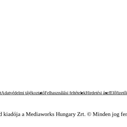
t
Adatvédelmi tájékoztató
Felhasználási feltételek
Hirdetési ászf
Előfizetői
d kiadója a Mediaworks Hungary Zrt. © Minden jog fen