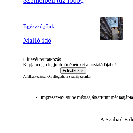
Szemeiben tűz lobog
Egészségünk
Málló idő
Hírlevél feliratkozás
Kapja meg a legjobb történeteket a postaládájába!
Feliratkozás
A feliratkozással Ön elfogadta a
Szabályzatunkat
Impresszum
Online médiaajánlat
Print médiaajánla
A Szabad Föl