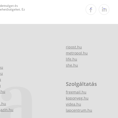
edettséget és
 lehetőségeket. Ez
ripost.hu
metropol.hu
life.hu
she.hu
hu
hu
u
Szolgáltatás
u
.hu
freemail.hu
koponyeg.hu
z.hu
videa.hu
gazin.hu
lapcentrum.hu