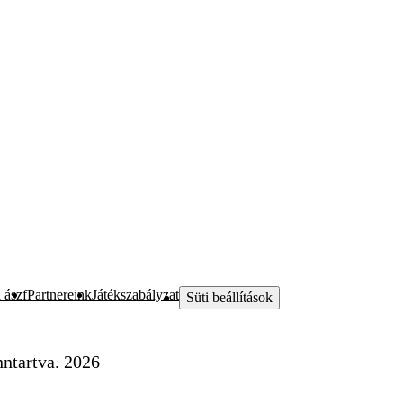
 ászf
Partnereink
Játékszabályzat
Süti beállítások
ntartva. 2026