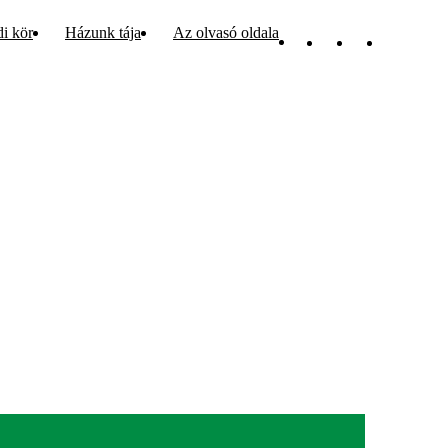
di kör
Házunk tája
Az olvasó oldala