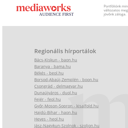
Portfóliónk min
változatos megj
jövőnk záloga.
Regionális hírportálok
Bács-Kiskun - baon.hu
Baranya - bama.hu
Békés - beol.hu
Borsod-Abaúj-Zemplén - boon.hu
Csongrád - delmagyar.hu
Dunaújváros - duol.hu
Fejér - feol.hu
Győr-Moson-Sopron - kisalfold.hu
Hajdú-Bihar - haon.hu
Heves - heol.hu
Jász-Nagykun-Szolnok - szoljon.hu