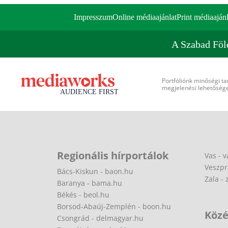
Impresszum
Online médiaajánlat
Print médiaajánl
A Szabad Föl
Portfóliónk minőségi ta
megjelenési lehetőséget
Regionális hírportálok
Vas - v
Veszpr
Bács-Kiskun - baon.hu
Zala - 
Baranya - bama.hu
Békés - beol.hu
Borsod-Abaúj-Zemplén - boon.hu
Közé
Csongrád - delmagyar.hu