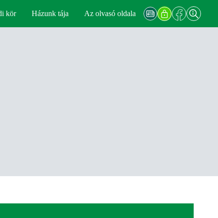
di kör
Házunk tája
Az olvasó oldala