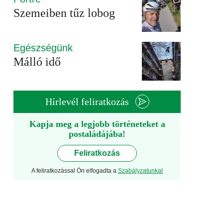
Szemeiben tűz lobog
Egészségünk
Málló idő
Hírlevél feliratkozás
Kapja meg a legjobb történeteket a
postaládájába!
Feliratkozás
A feliratkozással Ön elfogadta a
Szabályzatunkat