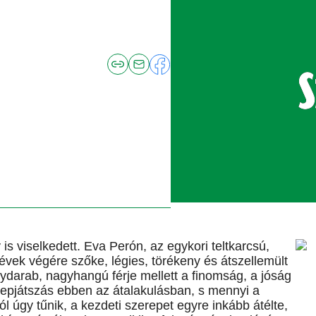
s viselkedett. Eva Perón, az egykori teltkarcsú,
ek végére szőke, légies, törékeny és átszellemült
gydarab, nagyhangú férje mellett a finomság, a jóság
erepjátszás ebben az átalakulásban, s mennyi a
l úgy tűnik, a kezdeti szerepet egyre inkább átélte,