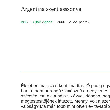
Argentína szent asszonya
ABC
Ujlaki Ágnes
2006. 12. 22. péntek
Életében már szentként imádták. Ő pedig úgy i
barna, harmadrangú színésznő a negyvenes év
szépség lett, aki a nála 25 évvel idősebb, na
megtestesítőjének látszott. Mennyi volt a sz
valóság? Ma már, több mint ötven év távlatábó