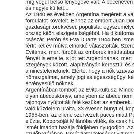
míg végül belső lényegévé vált. A becenevén h
és nagylelkű lett...
Az 1940-es években Argentína megérett a vál
fordulatot követelt. Ehhez az embert Juan D
gazdasági törekvései, populista, egyszemély
ország kitört elszigeteltségéből. Ha diktátorna
császár. Perón és Eva Duarte 1944-ben ismer
férfit két év múlva elnökké választották. Szer
Evitának, mert fürdött az emberek imádatában,
fényét is emelte, s jót tett Argentínának, mer
szegények között, alapítványán keresztül és 
a nincsteleneknek. Elérte, hogy a nők szavaz
nőmozgalmat, amely jogi és egészségügyi kép
érvényesülő nőknek.
Argentínában tombolt az Evita-kultusz. Minde
olyan ábécéskönyv, amelyben az ábécé nem A
rajongva nyújtották felé kezüket az emberek. 1
való küzdelem uralta. 33 évesen hunyt el, ko
1955-ben, az ellene szervezett puccs miatt Pe
elűzte. Koporsóját Milánóba vitték, és csak 
ismét imádott hazája földjében nyugodjon. Az
szülőhazájában. Ismét fiatal feleséget vitt ma