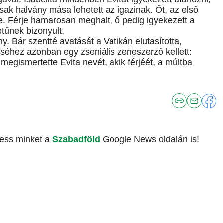
csak halvány mása lehetett az igazinak. Őt, az első
te. Férje hamarosan meghalt, ő pedig igyekezett a
letűnek bizonyult.
. Bár szentté avatását a Vatikán elutasította,
éséhez azonban egy zseniális zeneszerző kellett:
egismertette Evita nevét, akik férjéét, a múltba
vess minket a
Szabadföld
Google News oldalán is!