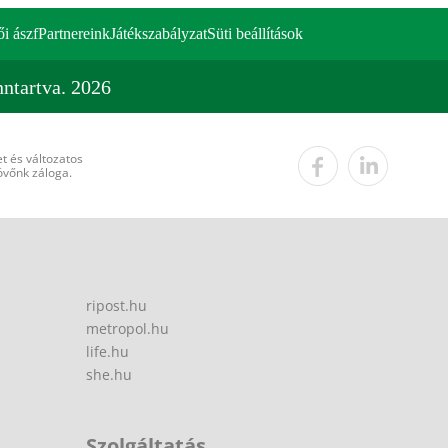
ői ászf
Partnereink
Játékszabályzat
Süti beállítások
ntartva. 2026
t és változatos
övőnk záloga.
ripost.hu
metropol.hu
life.hu
she.hu
Szolgáltatás