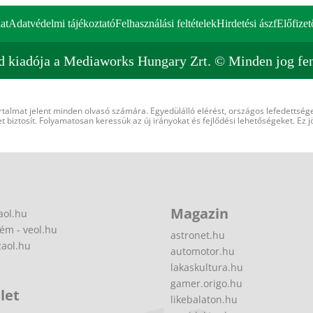
at
Adatvédelmi tájékoztató
Felhasználási feltételek
Hirdetési ászf
Előfizet
d kiadója a Mediaworks Hungary Zrt. © Minden jog fen
rtalmat jelent minden olvasó számára. Egyedülálló elérést, országos lefedettsége
 biztosít. Folyamatosan keressük az új irányokat és fejlődési lehetőségeket. Ez j
Magazin
aol.hu
ém - veol.hu
astronet.hu
zaol.hu
automotor.hu
lakaskultura.hu
gamer.origo.hu
let
likebalaton.hu