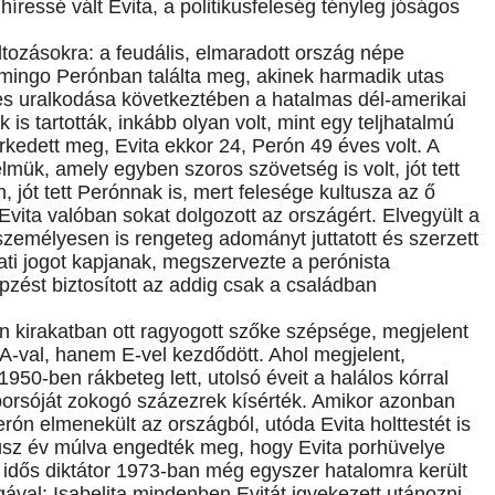
íressé vált Evita, a politikusfeleség tényleg jóságos
tozásokra: a feudális, elmaradott ország népe
omingo Perónban találta meg, akinek harmadik utas
es uralkodása következtében a hatalmas dél-amerikai
k is tartották, inkább olyan volt, mint egy teljhatalmú
kedett meg, Evita ekkor 24, Perón 49 éves volt. A
elmük, amely egyben szoros szövetség is volt, jót tett
 jót tett Perónnak is, mert felesége kultusza az ő
t Evita valóban sokat dolgozott az országért. Elvegyült a
személyesen is rengeteg adományt juttatott és szerzett
ati jogot kapjanak, megszervezte a perónista
zést biztosított az addig csak a családban
n kirakatban ott ragyogott szőke szépsége, megjelent
-val, hanem E-vel kezdődött. Ahol megjelent,
950-ben rákbeteg lett, utolsó éveit a halálos kórral
porsóját zokogó százezrek kísérték. Amikor azonban
rón elmenekült az országból, utóda Evita holttestét is
húsz év múlva engedték meg, hogy Evita porhüvelye
 idős diktátor 1973-ban még egyszer hatalomra került
gával: Isabelita mindenben Evitát igyekezett utánozni,