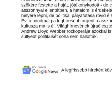
szőkére festette a haját, jótékonykodott - de 
asszonnyal ellentétben, a hatalom is érdekel
helyére lépni, de politikai pályafutása rövid é
Evita mindmáig a leghíresebb argentin asszony
kultusza ma is él. Világhírnevének újraéleszt
Andrew Lloyd Webber rockoperája azokkal is m
süllyedt politikusét soha sem hallották.
A legfrissebb hírekért kö