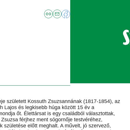
eje született Kossuth Zsuzsannának (1817-1854), az
 Lajos és legkisebb húga között 15 év a
ondja őt. Élettársat is egy családból választottak,
 Zsuzsa férjhez ment sógornője testvéréhez,
 születése előtt meghalt. A művelt, jó szervező,