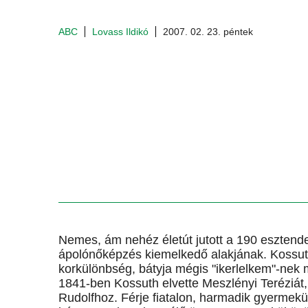
ABC
Lovass Ildikó
2007. 02. 23. péntek
Nemes, ám nehéz életút jutott a 190 esztend
ápolónőképzés kiemelkedő alakjának. Kossuth
korkülönbség, bátyja mégis "ikerlelkem"-nek m
1841-ben Kossuth elvette Meszlényi Teréziát,
Rudolfhoz. Férje fiatalon, harmadik gyermekük