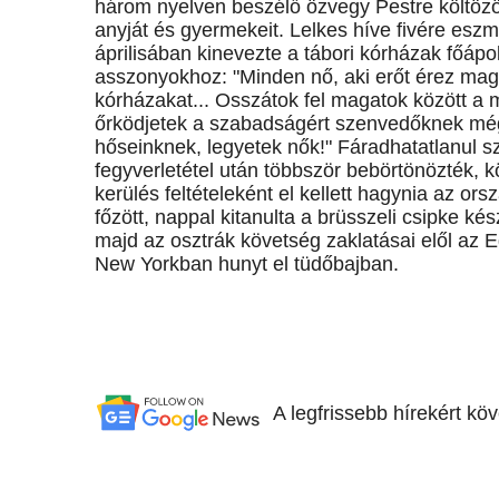
három nyelven beszélő özvegy Pestre költözött,
anyját és gyermekeit. Lelkes híve fivére es
áprilisában kinevezte a tábori kórházak főápo
asszonyokhoz: "Minden nő, aki erőt érez mag
kórházakat... Osszátok fel magatok között a
őrködjetek a szabadságért szenvedőknek még 
hőseinknek, legyetek nők!" Fáradhatatlanul sz
fegyverletétel után többször bebörtönözték, k
kerülés feltételeként el kellett hagynia az or
főzött, nappal kitanulta a brüsszeli csipke ké
majd az osztrák követség zaklatásai elől az 
New Yorkban hunyt el tüdőbajban.
A legfrissebb hírekért kö