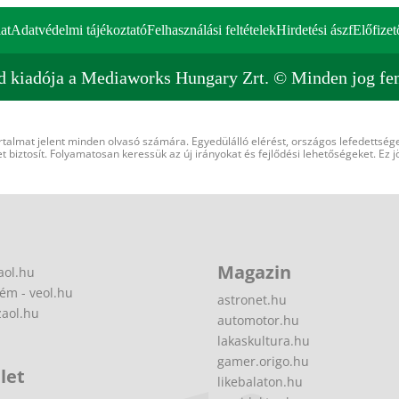
at
Adatvédelmi tájékoztató
Felhasználási feltételek
Hirdetési ászf
Előfizet
d kiadója a Mediaworks Hungary Zrt. © Minden jog fen
rtalmat jelent minden olvasó számára. Egyedülálló elérést, országos lefedettsége
 biztosít. Folyamatosan keressük az új irányokat és fejlődési lehetőségeket. Ez j
Magazin
aol.hu
ém - veol.hu
astronet.hu
zaol.hu
automotor.hu
lakaskultura.hu
gamer.origo.hu
let
likebalaton.hu