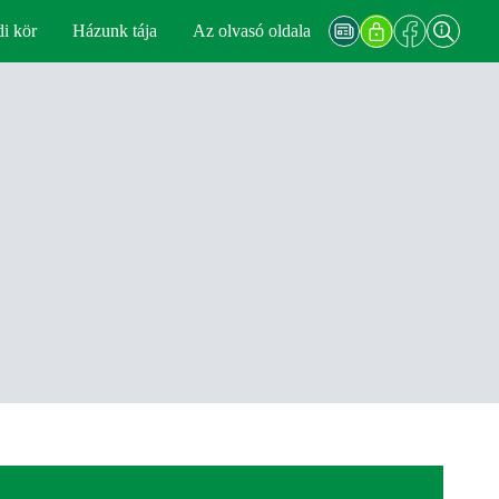
di kör
Házunk tája
Az olvasó oldala