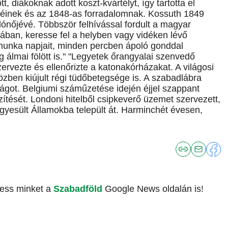
 diákoknak adott koszt-kvártélyt, így tartotta el
zméinek és az 1848-as forradalomnak. Kossuth 1849
lónőjévé. Többször felhívással fordult a magyar
ában, keresse fel a helyben vagy vidéken lévő
 munka napjait, minden percben ápoló gonddal
álmai fölött is." "Legyetek őrangyalai szenvedő
ervezte és ellenőrizte a katonakórházakat. A világosi
özben kiújult régi tüdőbetegsége is. A szabadlábra
szágot. Belgiumi száműzetése idején éjjel szappant
szítését. Londoni hitelből csipkeverő üzemet szervezett,
Egyesült Államokba települt át. Harminchét évesen,
vess minket a
Szabadföld
Google News oldalán is!