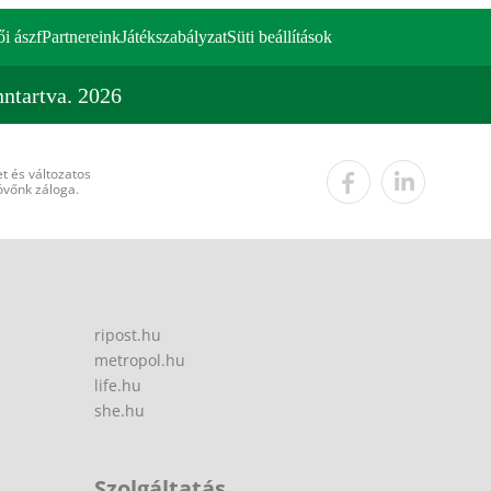
ői ászf
Partnereink
Játékszabályzat
Süti beállítások
ntartva. 2026
t és változatos
övőnk záloga.
ripost.hu
metropol.hu
life.hu
she.hu
Szolgáltatás