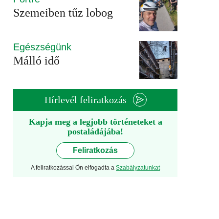
Szemeiben tűz lobog
Egészségünk
Málló idő
Hírlevél feliratkozás
Kapja meg a legjobb történeteket a
postaládájába!
Feliratkozás
A feliratkozással Ön elfogadta a
Szabályzatunkat