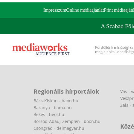
Impresszum
Online médiaajánlat
Print médiaajánl
A Szabad Föl
Portfóliónk minőségi ta
megjelenési lehetőséget
Regionális hírportálok
Vas - v
Veszpr
Bács-Kiskun - baon.hu
Zala - 
Baranya - bama.hu
Békés - beol.hu
Borsod-Abaúj-Zemplén - boon.hu
Közé
Csongrád - delmagyar.hu