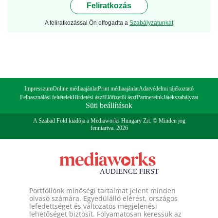
Feliratkozás
A feliratkozással Ön elfogadta a
Szabályzatunkat
Impresszum
Online médiaajánlat
Print médiaajánlat
Adatvédelmi tájékoztató
Felhasználási feltételek
Hirdetési ászf
Előfizetői ászf
Partnereink
Játékszabályzat
Süti beállítások
A Szabad Föld kiadója a Mediaworks Hungary Zrt. © Minden jog
fenntartva. 2026
Portfóliónk minőségi tartalmat jelent minden
olvasó számára. Egyedülálló elérést, országos
lefedettséget és változatos megjelenési
lehetőséget biztosít. Folyamatosan keressük az