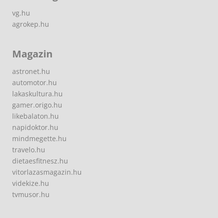
vg.hu
agrokep.hu
Magazin
astronet.hu
automotor.hu
lakaskultura.hu
gamer.origo.hu
likebalaton.hu
napidoktor.hu
mindmegette.hu
travelo.hu
dietaesfitnesz.hu
vitorlazasmagazin.hu
videkize.hu
tvmusor.hu