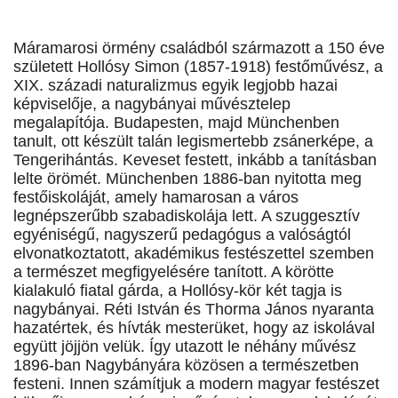
Máramarosi örmény családból származott a 150 éve
született Hollósy Simon (1857-1918) festőművész, a
XIX. századi naturalizmus egyik legjobb hazai
képviselője, a nagybányai művésztelep
megalapítója. Budapesten, majd Münchenben
tanult, ott készült talán legismertebb zsánerképe, a
Tengerihántás. Keveset festett, inkább a tanításban
lelte örömét. Münchenben 1886-ban nyitotta meg
festőiskoláját, amely hamarosan a város
legnépszerűbb szabadiskolája lett. A szuggesztív
egyéniségű, nagyszerű pedagógus a valóságtól
elvonatkoztatott, akadémikus festészettel szemben
a természet megfigyelésére tanított. A körötte
kialakuló fiatal gárda, a Hollósy-kör két tagja is
nagybányai. Réti István és Thorma János nyaranta
hazatértek, és hívták mesterüket, hogy az iskolával
együtt jöjjön velük. Így utazott le néhány művész
1896-ban Nagybányára közösen a természetben
festeni. Innen számítjuk a modern magyar festészet