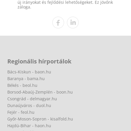
új irányokat és fejlődési lehetőségeket. Ez jövőnk
záloga.
Regionális hírportálok
Bács-Kiskun - baon.hu
Baranya - bama.hu
Békés - beol.hu
Borsod-Abaúj-Zemplén - boon.hu
Csongrád - delmagyar.hu
Dunaújváros - duol.hu
Fejér - feol.hu
Győr-Moson-Sopron - kisalfold.hu
Hajdú-Bihar - haon.hu