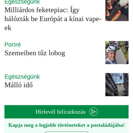
Egészségünk
Milliárdos feketepiac: Így
hálózták be Európát a kínai vape-
ek
Portré
Szemeiben tűz lobog
Egészségünk
Málló idő
Hírlevél feliratkozás
Kapja meg a legjobb történeteket a postaládájába!