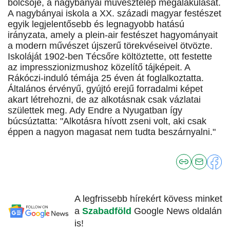
bölcsője, a nagybányai művésztelep megalakulását.
A nagybányai iskola a XX. századi magyar festészet
egyik legjelentősebb és legnagyobb hatású
irányzata, amely a plein-air festészet hagyományait
a modern művészet újszerű törekvéseivel ötvözte.
Iskoláját 1902-ben Técsőre költöztette, ott festette
az impresszionizmushoz közelítő tájképeit. A
Rákóczi-induló témája 25 éven át foglalkoztatta.
Általános érvényű, gyújtó erejű forradalmi képet
akart létrehozni, de az alkotásnak csak vázlatai
születtek meg. Ady Endre a Nyugatban így
búcsúztatta: "Alkotásra hívott zseni volt, aki csak
éppen a nagyon magasat nem tudta beszárnyalni."
A legfrissebb hírekért kövess minket
a
Szabadföld
Google News oldalán
is!