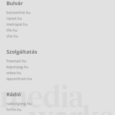
Bulvár
borsonline.hu
ripost.hu
metropol.hu
life.hu
she.hu
Szolgáltatás
freemail.hu
koponyeg.hu
videa.hu
lapcentrum.hu
Rádió
radio1gong.hu
hirfm.hu