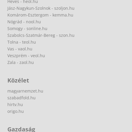
Heves - heol.hu
Jász-Nagykun-Szolnok - szoljon.hu
Komárom-Esztergom - kemma.hu
Nógrád - nool.hu
Somogy - sonline.hu
Szabolcs-Szatmár-Bereg - szon.hu
Tolna - teol.hu
Vas - vaol.hu
Veszprém - veol.hu
Zala - zaol.hu
Közélet
magyarnemzet.hu
szabadfold.hu
hirtv.hu
origo.hu
Gazdaság