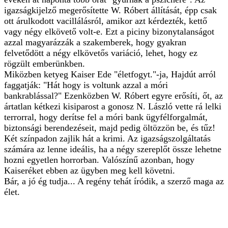
igazságkijelző megerősítette W. Róbert állítását, épp csak
ott árulkodott vacillálásról, amikor azt kérdezték, kettő
vagy négy elkövető volt-e. Ezt a piciny bizonytalanságot
azzal magyarázzák a szakemberek, hogy gyakran
felvetődött a négy elkövetős variáció, lehet, hogy ez
rögzült emberünkben.
Miközben ketyeg Kaiser Ede "életfogyt."-ja, Hajdút arról
faggatják: "Hát hogy is voltunk azzal a móri
bankrablással?" Ezenközben W. Róbert egyre erősíti, őt, az
ártatlan kétkezi kisiparost a gonosz N. László vette rá lelki
terrorral, hogy derítse fel a móri bank ügyfélforgalmát,
biztonsági berendezéseit, majd pedig öltözzön be, és tűz!
Két színpadon zajlik hát a krimi. Az igazságszolgáltatás
számára az lenne ideális, ha a négy szereplőt össze lehetne
hozni egyetlen horrorban. Valószínű azonban, hogy
Kaiseréket ebben az ügyben meg kell követni.
Bár, a jó ég tudja... A regény tehát íródik, a szerző maga az
élet.