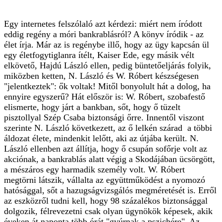
Egy internetes felszólaló azt kérdezi: miért nem íródott
eddig regény a móri bankrablásról? A könyv íródik - az
élet írja. Már az is regénybe illő, hogy az ügy kapcsán ül
egy életfogytiglanra ítélt, Kaiser Ede, egy másik vélt
elkövető, Hajdú László ellen, pedig büntetőeljárás folyik,
miközben ketten, N. László és W. Róbert készségesen
"jelentkeztek": ők voltak! Mitől bonyolult hát a dolog, ha
ennyire egyszerű? Hát először is: W. Róbert, szobafestő
elismerte, hogy járt a bankban, sőt, hogy ő tüzelt
pisztollyal Szép Csaba biztonsági őrre. Innentől viszont
szerinte N. László következett, az ő lelkén szárad a többi
áldozat élete, mindenkit lelőtt, aki az útjába került. N.
László ellenben azt állítja, hogy ő csupán sofőrje volt az
akciónak, a bankrablás alatt végig a Skodájában ücsörgött,
a mészáros egy harmadik személy volt. W. Róbert
megtörni látszik, vállalta az együttműködést a nyomozó
hatósággal, sőt a hazugságvizsgálós megméretését is. Erről
az eszközről tudni kell, hogy 98 százalékos biztonsággal
dolgozik, félrevezetni csak olyan ügynökök képesek, akik
éveken át naponta több órát "gyúrnak a pszichére". Az