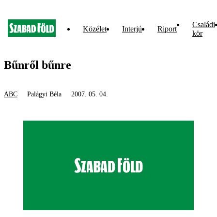
Családi
Közélet
Interjú
Riport
kör
Bűnről bűnre
ABC
Palágyi Béla
2007. 05. 04.