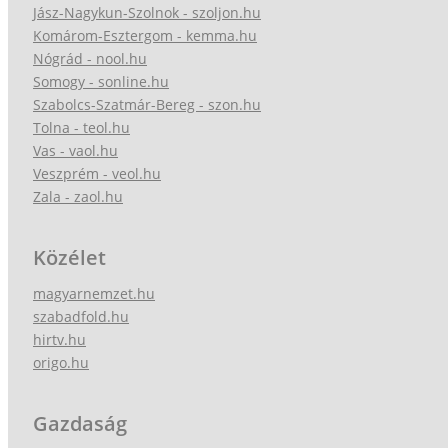
Jász-Nagykun-Szolnok - szoljon.hu
Komárom-Esztergom - kemma.hu
Nógrád - nool.hu
Somogy - sonline.hu
Szabolcs-Szatmár-Bereg - szon.hu
Tolna - teol.hu
Vas - vaol.hu
Veszprém - veol.hu
Zala - zaol.hu
Közélet
magyarnemzet.hu
szabadfold.hu
hirtv.hu
origo.hu
Gazdaság