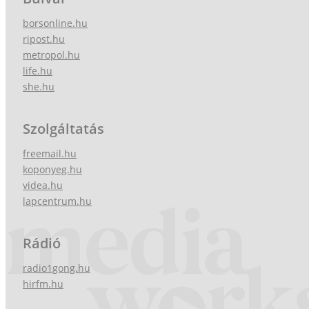
borsonline.hu
ripost.hu
metropol.hu
life.hu
she.hu
Szolgáltatás
freemail.hu
koponyeg.hu
videa.hu
lapcentrum.hu
Rádió
radio1gong.hu
hirfm.hu