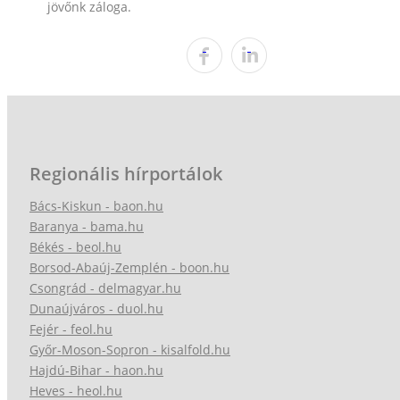
jövőnk záloga.
Regionális hírportálok
Bács-Kiskun - baon.hu
Baranya - bama.hu
Békés - beol.hu
Borsod-Abaúj-Zemplén - boon.hu
Csongrád - delmagyar.hu
Dunaújváros - duol.hu
Fejér - feol.hu
Győr-Moson-Sopron - kisalfold.hu
Hajdú-Bihar - haon.hu
Heves - heol.hu