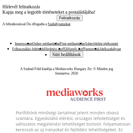
Hírlevél feliratkozás
Kapja meg a legjobb történeteket a postaládájába!
Feliratkozás
A feliratkozással Ön elfogadta a
Szabályzatunkat
Impresszum
Online médiaajánlat
Print médiaajánlat
Adatvédelmi tájékoztató
Felhasználási feltételek
Hirdetési ászf
Előfizetői ászf
Partnereink
Játékszabályzat
Süti beállítások
A Szabad Föld kiadója a Mediaworks Hungary Zrt. © Minden jog
fenntartva. 2026
Portfóliónk minőségi tartalmat jelent minden olvasó
számára. Egyedülálló elérést, országos lefedettséget és
változatos megjelenési lehetőséget biztosít. Folyamatosan
keressük az új irányokat és fejlődési lehetőségeket. Ez