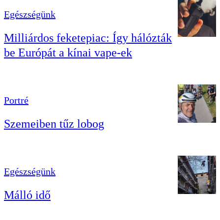
Egészségünk
Milliárdos feketepiac: Így hálózták
be Európát a kínai vape-ek
Portré
Szemeiben tűz lobog
Egészségünk
Málló idő