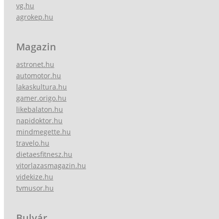
vg.hu
agrokep.hu
Magazin
astronet.hu
automotor.hu
lakaskultura.hu
gamer.origo.hu
likebalaton.hu
napidoktor.hu
mindmegette.hu
travelo.hu
dietaesfitnesz.hu
vitorlazasmagazin.hu
videkize.hu
tvmusor.hu
Bulvár