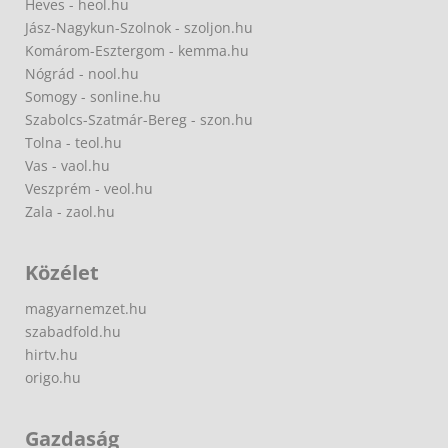
Heves - heol.hu
Jász-Nagykun-Szolnok - szoljon.hu
Komárom-Esztergom - kemma.hu
Nógrád - nool.hu
Somogy - sonline.hu
Szabolcs-Szatmár-Bereg - szon.hu
Tolna - teol.hu
Vas - vaol.hu
Veszprém - veol.hu
Zala - zaol.hu
Közélet
magyarnemzet.hu
szabadfold.hu
hirtv.hu
origo.hu
Gazdaság