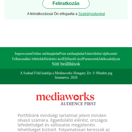
Feliratkozás
A feliratkozással Ön elfogadta a
Szabályzatunkat
Impresszum
Online médiaajánlat
Print médiaajánlat
Adatvédelmi tájékoztató
Felhasználási feltételek
Hirdetési ászf
Előfizetői ászf
Partnereink
Játékszabályzat
Süti beállítások
A Szabad Föld kiadója a Mediaworks Hungary Zrt. © Minden jog
fenntartva. 2026
Portfóliónk minőségi tartalmat jelent minden
olvasó számára. Egyedülálló elérést, országos
lefedettséget és változatos megjelenési
lehetőséget biztosít. Folyamatosan keressük az