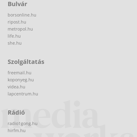
Bulvár
borsonline.hu
ripost.hu
metropol.hu
life.hu
she.hu
Szolgáltatás
freemail.hu
koponyeg.hu
videa.hu
lapcentrum.hu
Rádió
radio1gong.hu
hirfm.hu