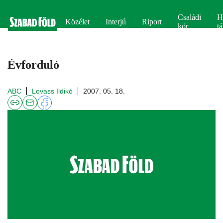
Családi
H
Közélet
Interjú
Riport
kör
tá
Évforduló
ABC
Lovass Ildikó
2007. 05. 18.