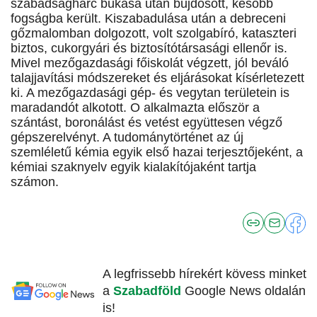
szabadságharc bukása után bujdosott, később
fogságba került. Kiszabadulása után a debreceni
gőzmalomban dolgozott, volt szolgabíró, kataszteri
biztos, cukorgyári és biztosítótársasági ellenőr is.
Mivel mezőgazdasági főiskolát végzett, jól beváló
talajjavítási módszereket és eljárásokat kísérletezett
ki. A mezőgazdasági gép- és vegytan területein is
maradandót alkotott. O alkalmazta először a
szántást, boronálást és vetést együttesen végző
gépszerelvényt. A tudománytörténet az új
szemléletű kémia egyik első hazai terjesztőjeként, a
kémiai szaknyelv egyik kialakítójaként tartja
számon.
A legfrissebb hírekért kövess minket
a
Szabadföld
Google News oldalán
is!