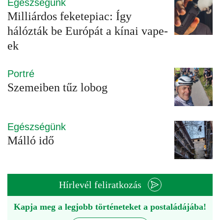
Egészségünk
Milliárdos feketepiac: Így
hálózták be Európát a kínai vape-
ek
Portré
Szemeiben tűz lobog
Egészségünk
Málló idő
Hírlevél feliratkozás
Kapja meg a legjobb történeteket a postaládájába!