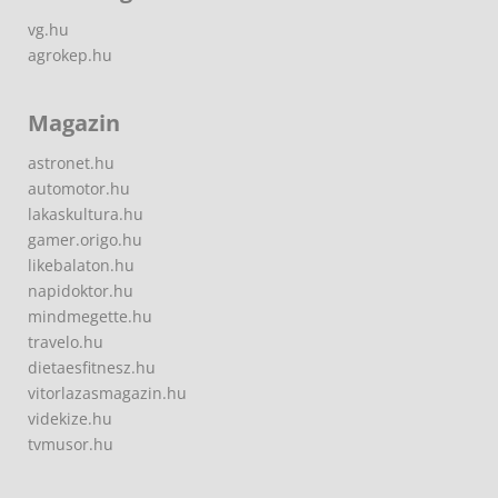
vg.hu
agrokep.hu
Magazin
astronet.hu
automotor.hu
lakaskultura.hu
gamer.origo.hu
likebalaton.hu
napidoktor.hu
mindmegette.hu
travelo.hu
dietaesfitnesz.hu
vitorlazasmagazin.hu
videkize.hu
tvmusor.hu