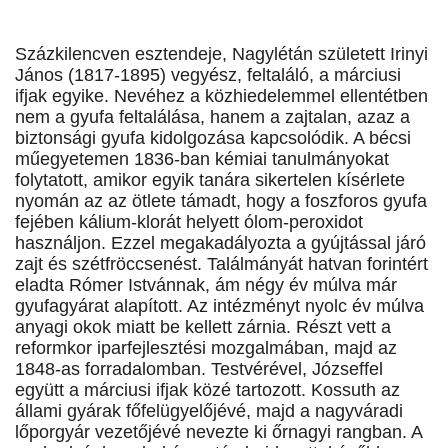
Százkilencven esztendeje, Nagylétán született Irinyi
János (1817-1895) vegyész, feltaláló, a márciusi
ifjak egyike. Nevéhez a közhiedelemmel ellentétben
nem a gyufa feltalálása, hanem a zajtalan, azaz a
biztonsági gyufa kidolgozása kapcsolódik. A bécsi
műegyetemen 1836-ban kémiai tanulmányokat
folytatott, amikor egyik tanára sikertelen kísérlete
nyomán az az ötlete támadt, hogy a foszforos gyufa
fejében kálium-klorát helyett ólom-peroxidot
használjon. Ezzel megakadályozta a gyújtással járó
zajt és szétfröccsenést. Találmányát hatvan forintért
eladta Rómer Istvánnak, ám négy év múlva már
gyufagyárat alapított. Az intézményt nyolc év múlva
anyagi okok miatt be kellett zárnia. Részt vett a
reformkor iparfejlesztési mozgalmában, majd az
1848-as forradalomban. Testvérével, Józseffel
együtt a márciusi ifjak közé tartozott. Kossuth az
állami gyárak főfelügyelőjévé, majd a nagyváradi
lőporgyár vezetőjévé nevezte ki őrnagyi rangban. A