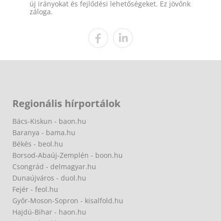
új irányokat és fejlődési lehetőségeket. Ez jövőnk
záloga.
Regionális hírportálok
Bács-Kiskun - baon.hu
Baranya - bama.hu
Békés - beol.hu
Borsod-Abaúj-Zemplén - boon.hu
Csongrád - delmagyar.hu
Dunaújváros - duol.hu
Fejér - feol.hu
Győr-Moson-Sopron - kisalfold.hu
Hajdú-Bihar - haon.hu