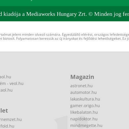
d kiadója a Mediaworks Hungary Zrt. © Minden jog fen
rtalmat jelent minden olvasó számára. Egyedülálló elérést, országos lefedettsége
 biztosít. Folyamatosan keressük az új irányokat és fejlődési lehetőségeket. Ez j
Magazin
aol.hu
ém - veol.hu
astronet.hu
zaol.hu
automotor.hu
lakaskultura.hu
gamer.origo.hu
let
likebalaton.hu
napidoktor.hu
rnemzet.hu
mindmegette.hu
fold.hu