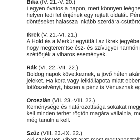
Bika
(IV. 21.-V. 20.)
Legyen óvatos a napon, mert könnyen leéghet!
helyen fedi fel énjének egy rejtett oldalát. 
döntéseket halassza inkább szerdára-csütört
Ikrek
(V. 21.-VI. 21.)
A Hold és a Merkúr együttáll az Ikrek jegyében
hogy megteremtse ész- és szívügyei harmón
széttörjék a viharos események.
Rák
(VI. 22.-VII. 22.)
Boldog napok következnek, a jövő héten akár 
jeleket. Ha kora vagy lelkiállapota miatt ebbe
lottószelvényt, hiszen a pénz is Vénusznak e
Oroszlán
(VII. 23.-VIII. 22.)
Keménysége és határozottsága sokakat megg
kell minden terhet rögtön magára vállalnia, m
még tanulnia kell.
Szűz
(VIII. 23.-IX. 22.)
Aki szelet vet, vihart arat: most megtapaszta