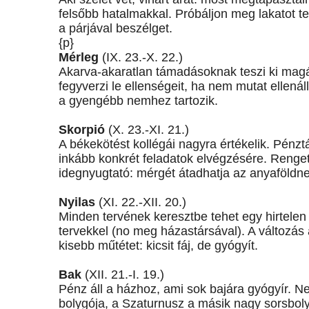
felsőbb hatalmakkal. Próbáljon meg lakatot ten
a párjával beszélget.
{p}
Mérleg
(IX. 23.-X. 22.)
Akarva-akaratlan támadásoknak teszi ki mag
fegyverzi le ellenségeit, ha nem mutat ellenál
a gyengébb nemhez tartozik.
Skorpió
(X. 23.-XI. 21.)
A békekötést kollégái nagyra értékelik. Pénztá
inkább konkrét feladatok elvégzésére. Renget
idegnyugtató: mérgét átadhatja az anyaföldnek
Nyilas
(XI. 22.-XII. 20.)
Minden tervének keresztbe tehet egy hirtelen
tervekkel (no meg házastársával). A változás a
kisebb műtétet: kicsit fáj, de gyógyít.
Bak
(XII. 21.-I. 19.)
Pénz áll a házhoz, ami sok bajára gyógyír. 
bolygója, a Szaturnusz a másik nagy sorsbol