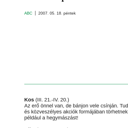
ABC
2007. 05. 18. péntek
Kos
(III. 21.-IV. 20.)
Az erő önnel van, de bánjon vele csínján. Tud
és közveszélyes akciók formájában törhetnek f
például a hegymászást!