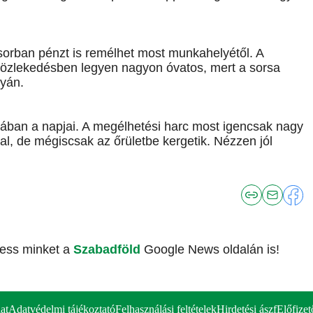
sorban pénzt is remélhet most munkahelyétől. A
 közlekedésben legyen nagyon óvatos, mert a sorsa
lyán.
ában a napjai. A megélhetési harc most igencsak nagy
kal, de mégiscsak az őrületbe kergetik. Nézzen jól
vess minket a
Szabadföld
Google News oldalán is!
at
Adatvédelmi tájékoztató
Felhasználási feltételek
Hirdetési ászf
Előfizet