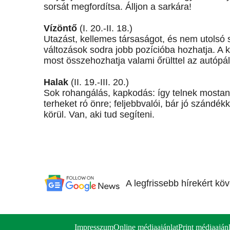
sorsát megfordítsa. Álljon a sarkára!
Vízöntő
(I. 20.-II. 18.)
Utazást, kellemes társaságot, és nem utolsó 
változások sodra jobb pozícióba hozhatja. A
most összehozhatja valami őrülttel az autópá
Halak
(II. 19.-III. 20.)
Sok rohangálás, kapkodás: így telnek mostan
terheket ró önre; feljebbvalói, bár jó szándék
körül. Van, aki tud segíteni.
A legfrissebb hírekért kö
Impresszum
Online médiaajánlat
Print médiaajánl