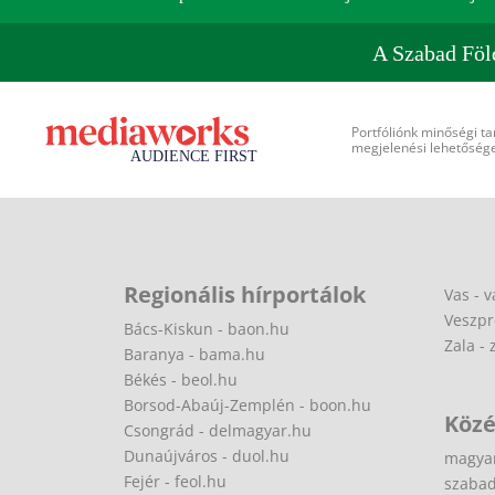
A Szabad Föl
Portfóliónk minőségi ta
megjelenési lehetőséget
Regionális hírportálok
Vas - v
Veszpr
Bács-Kiskun - baon.hu
Zala - 
Baranya - bama.hu
Békés - beol.hu
Borsod-Abaúj-Zemplén - boon.hu
Közé
Csongrád - delmagyar.hu
Dunaújváros - duol.hu
magya
Fejér - feol.hu
szabad