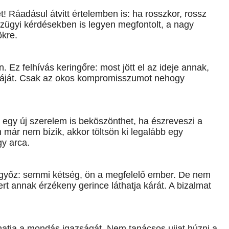
 Ráadásul átvitt értelemben is: ha rosszkor, rossz
Pénzügyi kérdésekben is legyen megfontolt, a nagy
ökre.
. Ez felhívás keringőre: most jött el az ideje annak,
iáját. Csak az okos kompromisszumot nehogy
egy új szerelem is beköszönthet, ha észreveszi a
n már nem bízik, akkor töltsön ki legalább egy
gy arca.
yőz: semmi kétség, ön a megfelelő ember. De nem
ert annak érzékeny gerince láthatja kárát. A bizalmat
lhatja a mondás igazságát. Nem tanácsos ujjat húzni a