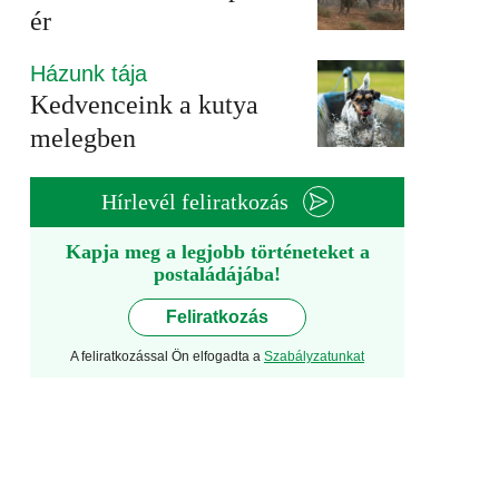
ér
Házunk tája
Kedvenceink a kutya
melegben
Hírlevél feliratkozás
Kapja meg a legjobb történeteket a
postaládájába!
Feliratkozás
A feliratkozással Ön elfogadta a
Szabályzatunkat