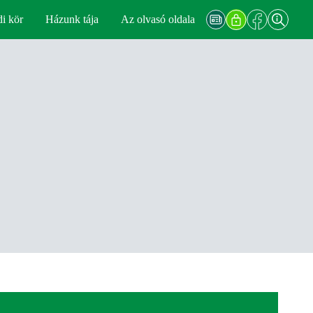
di kör
Házunk tája
Az olvasó oldala