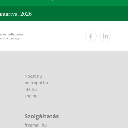
ntartva. 2026
t és változatos
övőnk záloga.
ripost.hu
metropol.hu
life.hu
she.hu
Szolgáltatás
freemail.hu