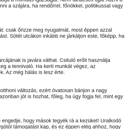
ni a szájára, ha rendőrrel, főnökkel, politikussal vagy
át: csak őrizze meg nyugalmát, most éppen azzal
lást. Sötét utcákon inkább ne járkáljon este, főképp, ha
rcájának is javára válhat. Csituló erőit használja
eg a tennivaló. Ha kerti munkát végez, az
. Az még hálás is lesz érte.
 otthoni változás, ezért óvatosan bánjon a nagy
zonban jót is hozhat, főleg, ha úgy fogja fel, mint egy
Ne engedje, hogy mások tegyék rá a kezüket! Uralkodó
ygótól támogatást kap, és ez éppen elég ahhoz, hogy