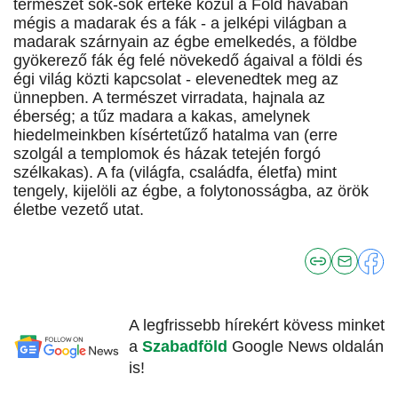
természet sok-sok értéke közül a Föld havában
mégis a madarak és a fák - a jelképi világban a
madarak szárnyain az égbe emelkedés, a földbe
gyökerező fák ég felé növekedő ágaival a földi és
égi világ közti kapcsolat - elevenedtek meg az
ünnepben. A természet virradata, hajnala az
éberség; a tűz madara a kakas, amelynek
hiedelmeinkben kísértetűző hatalma van (erre
szolgál a templomok és házak tetején forgó
szélkakas). A fa (világfa, családfa, életfa) mint
tengely, kijelöli az égbe, a folytonosságba, az örök
életbe vezető utat.
A legfrissebb hírekért kövess minket
a
Szabadföld
Google News oldalán
is!