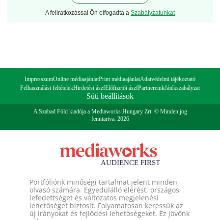
A feliratkozással Ön elfogadta a
Szabályzatunkat
Impresszum
Online médiaajánlat
Print médiaajánlat
Adatvédelmi tájékoztató
Felhasználási feltételek
Hirdetési ászf
Előfizetői ászf
Partnereink
Játékszabályzat
Süti beállítások
A Szabad Föld kiadója a Mediaworks Hungary Zrt. © Minden jog
fenntartva. 2026
Portfóliónk minőségi tartalmat jelent minden
olvasó számára. Egyedülálló elérést, országos
lefedettséget és változatos megjelenési
lehetőséget biztosít. Folyamatosan keressük az
új irányokat és fejlődési lehetőségeket. Ez jövőnk