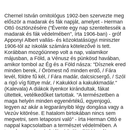
Chernel István ornitológus 1902-ben szervezte meg
először a madarak és fák napját, amelyet - Herman
Ottó ösztönzésére ("Évente egy nap szenteltessék a
madarak és fák védelmében", írta 1906-ban) - gróf
Apponyi Albert vallás- és közoktatásügyi miniszter
1906-tól az iskolák számára kötelezővé is tett.
Korábban mozgóünnep volt a nap, valamikor
májusban, a Föld, a Vénusz és pünkösd havában,
amikor tombol az Ég és a Föld násza: "Dísznek ered
minden berek, / Örömest nő minden erdő, / Fára
levél, földre fű kél, / Fára madár, dalcsicsergő, / Szól
a rigó víg füttye már, / Kakukkol a kakukkmadár."
(Kalevala) A diákok ilyenkor kirándultak, fákat
ültettek, vetélkedőket tartottak. "A természetben a
maga helyén minden egyenértékű, egyenjogú,
legyen az akár a legparányibb légy dongása vagy a
Vezúv kitörése. E hatalom birtokában nincs sem
megvetni, sem letaposni való" - írta Herman Ottó e
nappal kapcsolatban a természet védelmében. A