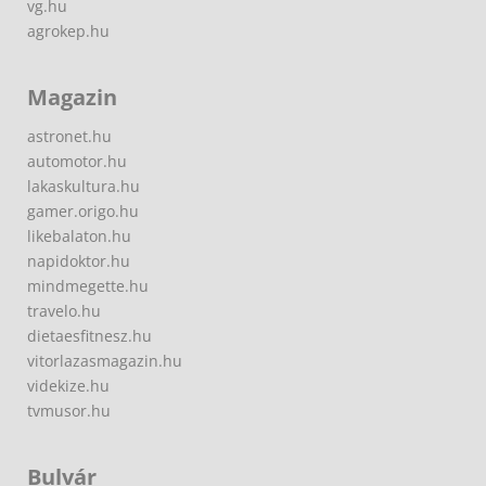
vg.hu
agrokep.hu
Magazin
astronet.hu
automotor.hu
lakaskultura.hu
gamer.origo.hu
likebalaton.hu
napidoktor.hu
mindmegette.hu
travelo.hu
dietaesfitnesz.hu
vitorlazasmagazin.hu
videkize.hu
tvmusor.hu
Bulvár