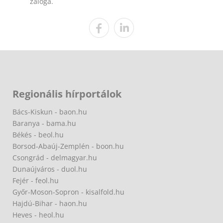
záloga.
Regionális hírportálok
Bács-Kiskun - baon.hu
Baranya - bama.hu
Békés - beol.hu
Borsod-Abaúj-Zemplén - boon.hu
Csongrád - delmagyar.hu
Dunaújváros - duol.hu
Fejér - feol.hu
Győr-Moson-Sopron - kisalfold.hu
Hajdú-Bihar - haon.hu
Heves - heol.hu