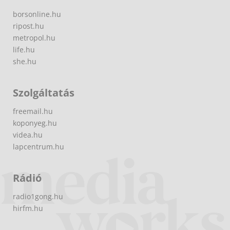
borsonline.hu
ripost.hu
metropol.hu
life.hu
she.hu
Szolgáltatás
freemail.hu
koponyeg.hu
videa.hu
lapcentrum.hu
Rádió
radio1gong.hu
hirfm.hu