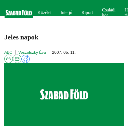
Családi
H
Közélet
Interjú
Riport
kör
tá
Jeles napok
ABC
Veszelszky Éva
2007. 05. 11.