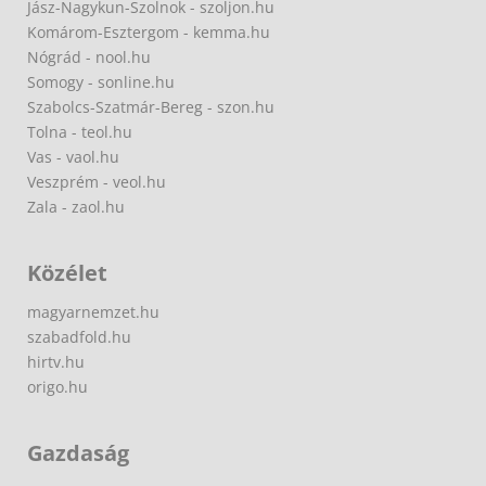
Jász-Nagykun-Szolnok - szoljon.hu
Komárom-Esztergom - kemma.hu
Nógrád - nool.hu
Somogy - sonline.hu
Szabolcs-Szatmár-Bereg - szon.hu
Tolna - teol.hu
Vas - vaol.hu
Veszprém - veol.hu
Zala - zaol.hu
Közélet
magyarnemzet.hu
szabadfold.hu
hirtv.hu
origo.hu
Gazdaság