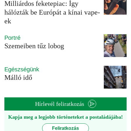
Milliárdos feketepiac: Így
hálózták be Európát a kínai vape-
ek
Portré
Szemeiben tűz lobog
Egészségünk
Málló idő
Hírlevél feliratkozás
Kapja meg a legjobb történeteket a postaládájába!
Feliratkozás