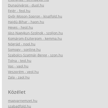
Dunaújváros - duol.hu
Fejér - feol.hu
Győr-Moson-Sopron - kisalfold.hu
Hajdú-Bihar - haon.hu
Heves - heol.hu
Jász-Nagykun-Szolnok - szoljon.hu
Komárom-Esztergom - kemma.hu
Nógrád - nool.hu
Somogy - sonline.hu
Szabolcs-Szatmár-Bereg - szon.hu
Tolna - teol.hu
Vas - vaol.hu
Veszprém - veol.hu
Zala - zaol.hu
Közélet
magyarnemzet.hu
szabadfold.hu