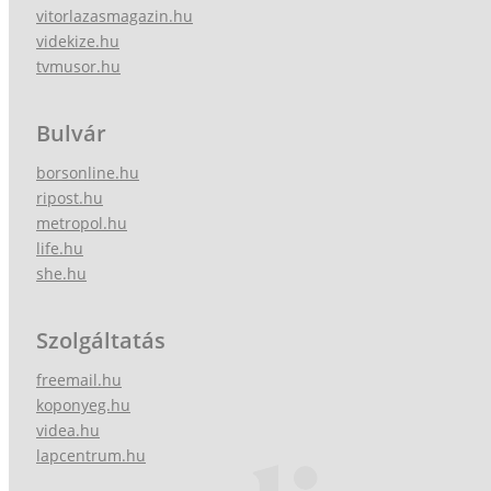
vitorlazasmagazin.hu
videkize.hu
tvmusor.hu
Bulvár
borsonline.hu
ripost.hu
metropol.hu
life.hu
she.hu
Szolgáltatás
freemail.hu
koponyeg.hu
videa.hu
lapcentrum.hu