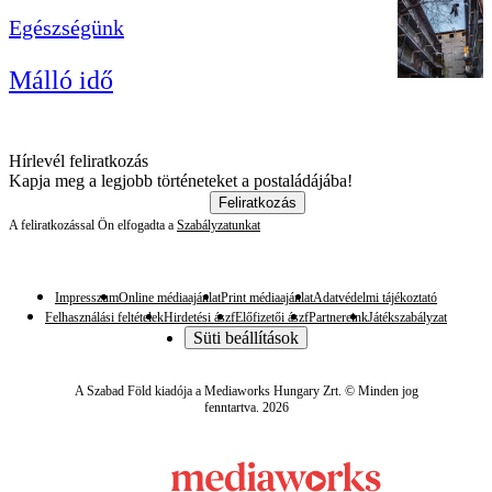
Egészségünk
Málló idő
Hírlevél feliratkozás
Kapja meg a legjobb történeteket a postaládájába!
Feliratkozás
A feliratkozással Ön elfogadta a
Szabályzatunkat
Impresszum
Online médiaajánlat
Print médiaajánlat
Adatvédelmi tájékoztató
Felhasználási feltételek
Hirdetési ászf
Előfizetői ászf
Partnereink
Játékszabályzat
Süti beállítások
A Szabad Föld kiadója a Mediaworks Hungary Zrt. © Minden jog
fenntartva. 2026