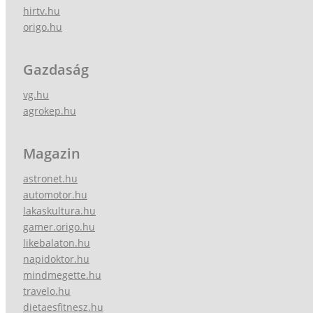
hirtv.hu
origo.hu
Gazdaság
vg.hu
agrokep.hu
Magazin
astronet.hu
automotor.hu
lakaskultura.hu
gamer.origo.hu
likebalaton.hu
napidoktor.hu
mindmegette.hu
travelo.hu
dietaesfitnesz.hu