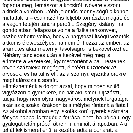
fogadta meg, lemászott a kocsiról. Nővére viszont –
akinek a vérében utóbb jelentős mennyiségű alkoholt
mutattak ki – csak azért is feljebb tornászta magát, és
a vagon tetején táncra perdült. Szegény kislány, ha
gondolatban fellapozta volna a fizika tankönyvet,
észbe vehette volna, hogy a nagyfeszültségű vezeték
akkor is életveszélyes, ha nem ér hozzá az ember, az
áramütés akár méternyi távolságról is bekövetkezhet.
Néhány tánclépés után a kezével még meg is
érintette a vezetéket, így megtörtént a baj. Testének
ötven százaléka megégett, életéért küzdenek az
orvosok, és ha túl is éli, az a szörnyű éjszaka örökre
meghatározza a sorsát.
Elintézhetnénk a dolgot azzal, hogy minden szülő
vigyázzon a gyerekére, de hát aki ismeri Újszászt,
tudja, hogy nem olyan nagyváros, melynek forgataga
akár az éjszakai órákban is a mélybe rántaná a fiatalt.
Az alkohol azonban egy iskolás korú gyerek számára
fényes nappal is tragédia forrása lehet, ha például egy
gyalogátkelőn próbál átkelni illuminált állapotban. Aki
tehát lekiismeretlenül a kezébe adta a poharat, a