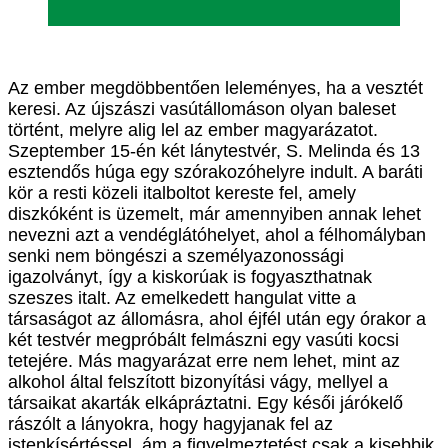
Az ember megdöbbentően leleményes, ha a vesztét
keresi. Az újszászi vasútállomáson olyan baleset
történt, melyre alig lel az ember magyarázatot.
Szeptember 15-én két lánytestvér, S. Melinda és 13
esztendős húga egy szórakozóhelyre indult. A baráti
kör a resti közeli italboltot kereste fel, amely
diszkóként is üzemelt, már amennyiben annak lehet
nevezni azt a vendéglátóhelyet, ahol a félhomályban
senki nem böngészi a személyazonossági
igazolványt, így a kiskorúak is fogyaszthatnak
szeszes italt. Az emelkedett hangulat vitte a
társaságot az állomásra, ahol éjfél után egy órakor a
két testvér megpróbált felmászni egy vasúti kocsi
tetejére. Más magyarázat erre nem lehet, mint az
alkohol által felszított bizonyítási vágy, mellyel a
társaikat akarták elkápráztatni. Egy késői járókelő
rászólt a lányokra, hogy hagyjanak fel az
istenkísértéssel, ám a figyelmeztetést csak a kisebbik