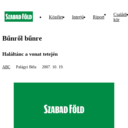
Családi
Közélet
Interjú
Riport
kör
Bűnről bűnre
Haláltánc a vonat tetején
ABC
Palágyi Béla
2007. 10. 19.