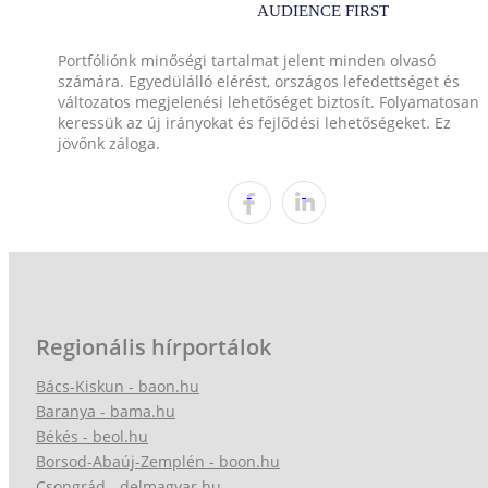
Portfóliónk minőségi tartalmat jelent minden olvasó
számára. Egyedülálló elérést, országos lefedettséget és
változatos megjelenési lehetőséget biztosít. Folyamatosan
keressük az új irányokat és fejlődési lehetőségeket. Ez
jövőnk záloga.
Regionális hírportálok
Bács-Kiskun - baon.hu
Baranya - bama.hu
Békés - beol.hu
Borsod-Abaúj-Zemplén - boon.hu
Csongrád - delmagyar.hu