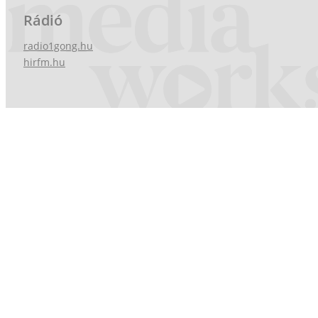
Rádió
radio1gong.hu
hirfm.hu