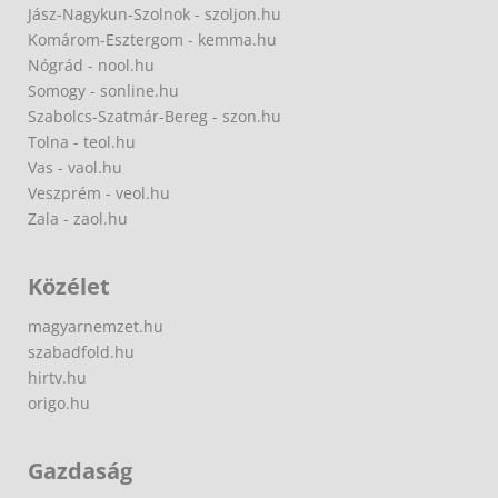
Jász-Nagykun-Szolnok - szoljon.hu
Komárom-Esztergom - kemma.hu
Nógrád - nool.hu
Somogy - sonline.hu
Szabolcs-Szatmár-Bereg - szon.hu
Tolna - teol.hu
Vas - vaol.hu
Veszprém - veol.hu
Zala - zaol.hu
Közélet
magyarnemzet.hu
szabadfold.hu
hirtv.hu
origo.hu
Gazdaság