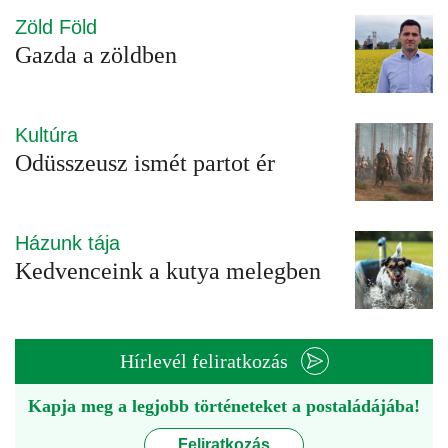
Zöld Föld
Gazda a zöldben
Kultúra
Odüsszeusz ismét partot ér
Házunk tája
Kedvenceink a kutya melegben
Hírlevél feliratkozás
Kapja meg a legjobb történeteket a postaládájába!
Feliratkozás