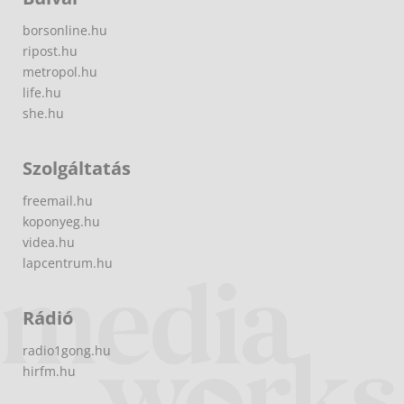
borsonline.hu
ripost.hu
metropol.hu
life.hu
she.hu
Szolgáltatás
freemail.hu
koponyeg.hu
videa.hu
lapcentrum.hu
Rádió
radio1gong.hu
hirfm.hu