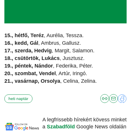
15., hétfő, Teréz
, Aurélia, Tessza.
16., kedd, Gál
, Ambrus, Gallusz.
17., szerda, Hedvig
, Margit, Salamon.
18., csütörtök, Lukács
, Jusztusz.
19., péntek, Nándor
, Federika, Péter.
20., szombat, Vendel
, Artúr, Iringó.
21., vasárnap, Orsolya
, Celina, Zelina.
heti naptár
A legfrissebb hírekért kövess minket
a
Szabadföld
Google News oldalán