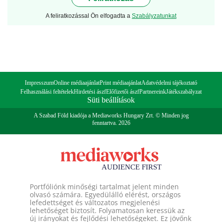
A feliratkozással Ön elfogadta a
Szabályzatunkat
Impresszum
Online médiaajánlat
Print médiaajánlat
Adatvédelmi tájékoztató
Felhasználási feltételek
Hirdetési ászf
Előfizetői ászf
Partnereink
Játékszabályzat
Süti beállítások
A Szabad Föld kiadója a Mediaworks Hungary Zrt. © Minden jog
fenntartva. 2026
Portfóliónk minőségi tartalmat jelent minden
olvasó számára. Egyedülálló elérést, országos
lefedettséget és változatos megjelenési
lehetőséget biztosít. Folyamatosan keressük az
új irányokat és fejlődési lehetőségeket. Ez jövőnk