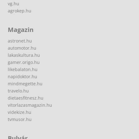
vg.hu
agrokep.hu
Magazin
astronet.hu
automotor.hu
lakaskultura.hu
gamer.origo.hu
likebalaton.hu
napidoktor.hu
mindmegette.hu
travelo.hu
dietaesfitnesz.hu
vitorlazasmagazin.hu
videkize.hu
tvmusor.hu
Bulvár