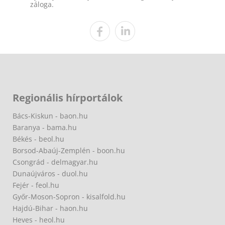
záloga.
Regionális hírportálok
Bács-Kiskun - baon.hu
Baranya - bama.hu
Békés - beol.hu
Borsod-Abaúj-Zemplén - boon.hu
Csongrád - delmagyar.hu
Dunaújváros - duol.hu
Fejér - feol.hu
Győr-Moson-Sopron - kisalfold.hu
Hajdú-Bihar - haon.hu
Heves - heol.hu