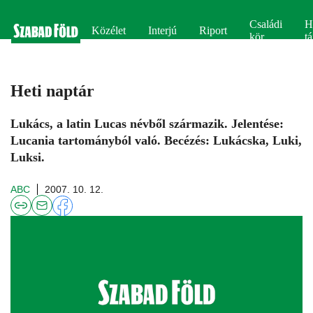
Családi
H
Közélet
Interjú
Riport
kör
tá
Heti naptár
Lukács, a latin Lucas névből származik. Jelentése:
Lucania tartományból való. Becézés: Lukácska, Luki,
Luksi.
ABC
2007. 10. 12.