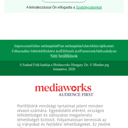
A feliratkozással Ön elfogadta a
Szabályzatunkat
Impresszum
Online médiaajánlat
Print médiaajánlat
Adatvédelmi tájékoztató
Felhasználási feltételek
Hirdetési ászf
Előfizetői ászf
Partnereink
Játékszabályzat
Süti beállítások
A Szabad Föld kiadója a Mediaworks Hungary Zrt. © Minden jog
fenntartva. 2026
Portfóliónk minőségi tartalmat jelent minden
olvasó számára. Egyedülálló elérést, országos
lefedettséget és változatos megjelenési
lehetőséget biztosít. Folyamatosan keressük az
új irányokat és fejlődési lehetőségeket. Ez jövőnk