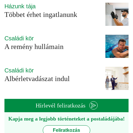
Házunk tája
Többet érhet ingatlanunk
Családi kör
A remény hullámain
Családi kör
Albérletvadászat indul
Hírlevél feliratkozás
Kapja meg a legjobb történeteket a postaládájába!
Feliratkozás