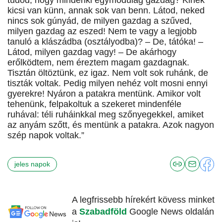
tudod, hogy mindenki egymódulag gazdag? Kinek
kicsi van künn, annak sok van benn. Látod, neked
nincs sok gúnyád, de milyen gazdag a szűved,
milyen gazdag az eszed! Nem te vagy a legjobb
tanuló a klászádba (osztályodba)? – De, tátóka! –
Látod, milyen gazdag vagy! – De akárhogy
erőlködtem, nem éreztem magam gazdagnak.
Tisztán öltöztünk, ez igaz. Nem volt sok ruhánk, de
tiszták voltak. Pedig milyen nehéz volt mosni ennyi
gyerekre! Nyáron a patakra mentünk. Amikor volt
tehenünk, felpakoltuk a szekeret mindenféle
ruhával: téli ruháinkkal meg szőnyegekkel, amiket
az anyám szőtt, és mentünk a patakra. Azok nagyon
szép napok voltak.”
jeles napok
A legfrissebb hírekért kövess minket
a
Szabadföld
Google News oldalán