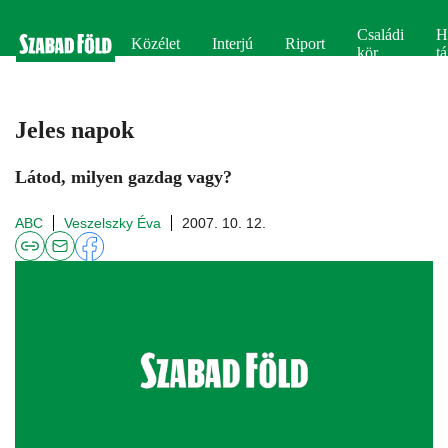
Családi
H
Közélet
Interjú
Riport
kör
tá
Jeles napok
Látod, milyen gazdag vagy?
ABC
Veszelszky Éva
2007. 10. 12.