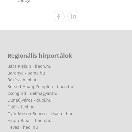
záloga.
Regionális hírportálok
Bács-Kiskun - baon.hu
Baranya - bama.hu
Békés - beol.hu
Borsod-Abaúj-Zemplén - boon.hu
Csongrád - delmagyar.hu
Dunaújváros - duol.hu
Fejér - feol.hu
Győr-Moson-Sopron - kisalfold.hu
Hajdú-Bihar - haon.hu
Heves - heol.hu