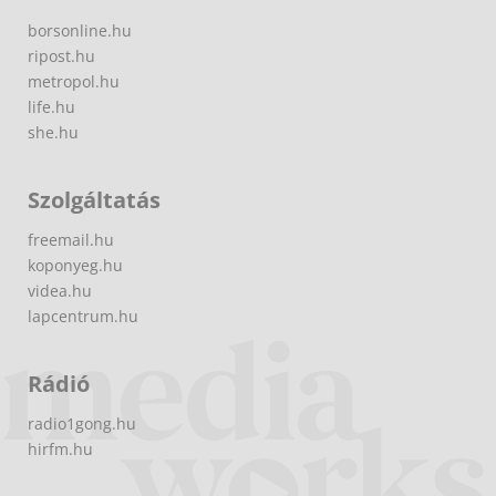
borsonline.hu
ripost.hu
metropol.hu
life.hu
she.hu
Szolgáltatás
freemail.hu
koponyeg.hu
videa.hu
lapcentrum.hu
Rádió
radio1gong.hu
hirfm.hu