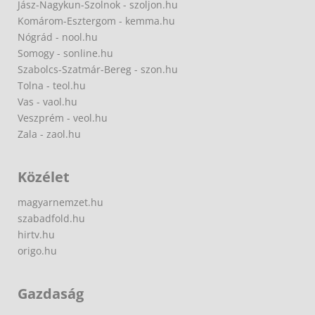
Jász-Nagykun-Szolnok - szoljon.hu
Komárom-Esztergom - kemma.hu
Nógrád - nool.hu
Somogy - sonline.hu
Szabolcs-Szatmár-Bereg - szon.hu
Tolna - teol.hu
Vas - vaol.hu
Veszprém - veol.hu
Zala - zaol.hu
Közélet
magyarnemzet.hu
szabadfold.hu
hirtv.hu
origo.hu
Gazdaság