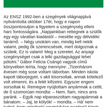
Az ENSZ 1992-ben a szegények világnapjává
nyilvánította október 17­ét, hogy e napon
összpontosuljon a figyelem a szegénység elleni
harc fontosságára. „Napjainkban rettegnek a szülők
egy-egy váratlan kiadástól – mesélte egy délvidéki
tanárnő. – Négy unokám van, mindig kell nekik
valami, pedig ők szerencsések, mert dolgoznak a
szüleik. Ez is valami! Meg a szeretet. Az anyagi
szegénységet csak a lelki gazdagsággal lehet
pótolni.” Gábor Felicia Csángó vagyok című
könyvében leírta, hogy mennyire: „Tizenhárom
évesen még sose voltam táborban. Minden iskola
kapott táborjegyet, s akit kisorsoltak, annak kötelező
volt elmenni, és a felét kifizetni. Egyszer engem
sorsoltak ki. Remegve nyújtottam anyámnak a cetlit,
de ő szomorúan mondta: – Nem, fiam, nincs arra
paránk. – Egyik nap elpanaszoltam nagyapámnak a
bánatom. – Jaj, te kölyök! – mondta. – Há’ nem