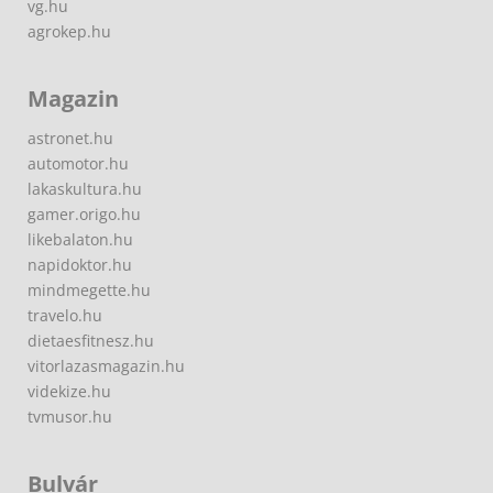
vg.hu
agrokep.hu
Magazin
astronet.hu
automotor.hu
lakaskultura.hu
gamer.origo.hu
likebalaton.hu
napidoktor.hu
mindmegette.hu
travelo.hu
dietaesfitnesz.hu
vitorlazasmagazin.hu
videkize.hu
tvmusor.hu
Bulvár