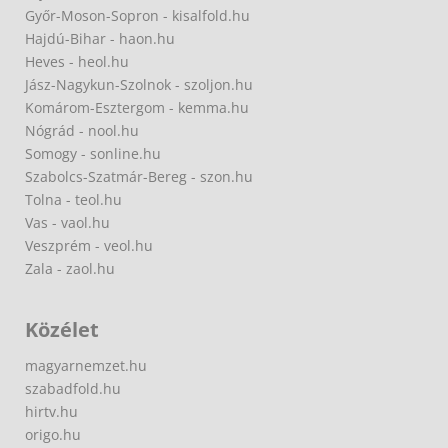
Győr-Moson-Sopron - kisalfold.hu
Hajdú-Bihar - haon.hu
Heves - heol.hu
Jász-Nagykun-Szolnok - szoljon.hu
Komárom-Esztergom - kemma.hu
Nógrád - nool.hu
Somogy - sonline.hu
Szabolcs-Szatmár-Bereg - szon.hu
Tolna - teol.hu
Vas - vaol.hu
Veszprém - veol.hu
Zala - zaol.hu
Közélet
magyarnemzet.hu
szabadfold.hu
hirtv.hu
origo.hu