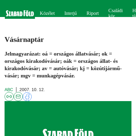
Családi
H
Közélet
Interjú
Riport
kör
tá
Vásárnaptár
Jelmagyarázat: oá = országos állatvásár; ok =
országos kirakodóvásár; oák = országos állat- és
kirakodóvásár; av = autóvásár; kj = közútijármű-
vásár; mgv = munkagépvásár.
ABC
2007. 10. 12.