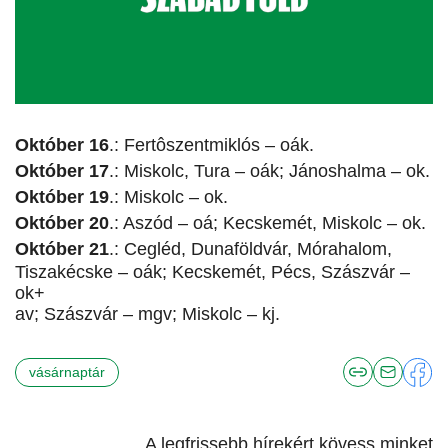
Október 16
.: Fertôszentmiklós – oák.
Október 17
.: Miskolc, Tura – oák; Jánoshalma – ok.
Október 19
.: Miskolc – ok.
Október 20
.: Aszód – oá; Kecskemét, Miskolc – ok.
Október 21
.: Cegléd, Dunaföldvár, Mórahalom,
Tiszakécske – oák; Kecskemét, Pécs, Szászvár –
ok+
av; Szászvár – mgv; Miskolc – kj.
vásárnaptár
A legfrissebb hírekért kövess minket