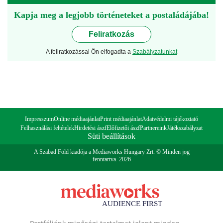
Kapja meg a legjobb történeteket a postaládájába!
Feliratkozás
A feliratkozással Ön elfogadta a
Szabályzatunkat
Impresszum
Online médiaajánlat
Print médiaajánlat
Adatvédelmi tájékoztató
Felhasználási feltételek
Hirdetési ászf
Előfizetői ászf
Partnereink
Játékszabályzat
Süti beállítások
A Szabad Föld kiadója a Mediaworks Hungary Zrt. © Minden jog
fenntartva. 2026