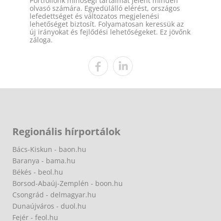
Portfóliónk minőségi tartalmat jelent minden
olvasó számára. Egyedülálló elérést, országos
lefedettséget és változatos megjelenési
lehetőséget biztosít. Folyamatosan keressük az
új irányokat és fejlődési lehetőségeket. Ez jövőnk
záloga.
Regionális hírportálok
Bács-Kiskun - baon.hu
Baranya - bama.hu
Békés - beol.hu
Borsod-Abaúj-Zemplén - boon.hu
Csongrád - delmagyar.hu
Dunaújváros - duol.hu
Fejér - feol.hu