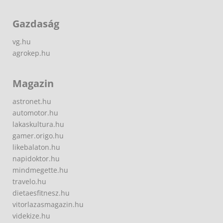
Gazdaság
vg.hu
agrokep.hu
Magazin
astronet.hu
automotor.hu
lakaskultura.hu
gamer.origo.hu
likebalaton.hu
napidoktor.hu
mindmegette.hu
travelo.hu
dietaesfitnesz.hu
vitorlazasmagazin.hu
videkize.hu