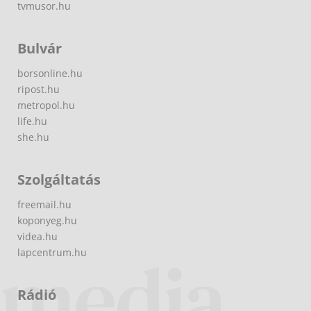
tvmusor.hu
Bulvár
borsonline.hu
ripost.hu
metropol.hu
life.hu
she.hu
Szolgáltatás
freemail.hu
koponyeg.hu
videa.hu
lapcentrum.hu
Rádió