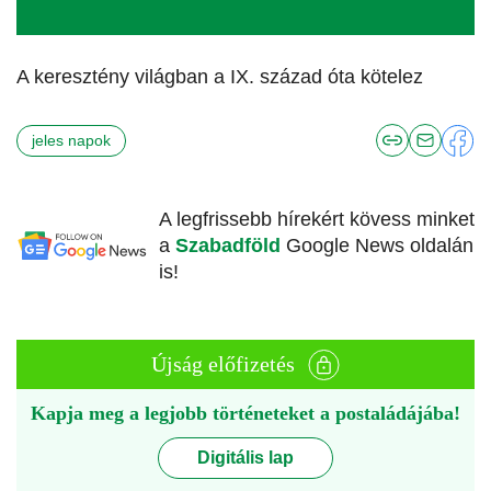
A keresztény világban a IX. század óta kötelez
jeles napok
A legfrissebb hírekért kövess minket
a
Szabadföld
Google News oldalán
is!
Újság előfizetés
Kapja meg a legjobb történeteket a postaládájába!
Digitális lap