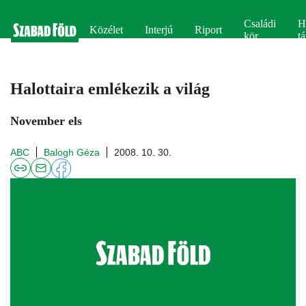
Családi
H
Közélet
Interjú
Riport
kör
tá
Halottaira emlékezik a világ
November els
ABC
Balogh Géza
2008. 10. 30.