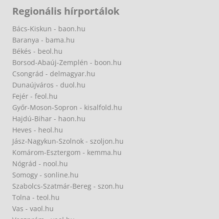
Regionális hírportálok
Bács-Kiskun - baon.hu
Baranya - bama.hu
Békés - beol.hu
Borsod-Abaúj-Zemplén - boon.hu
Csongrád - delmagyar.hu
Dunaújváros - duol.hu
Fejér - feol.hu
Győr-Moson-Sopron - kisalfold.hu
Hajdú-Bihar - haon.hu
Heves - heol.hu
Jász-Nagykun-Szolnok - szoljon.hu
Komárom-Esztergom - kemma.hu
Nógrád - nool.hu
Somogy - sonline.hu
Szabolcs-Szatmár-Bereg - szon.hu
Tolna - teol.hu
Vas - vaol.hu