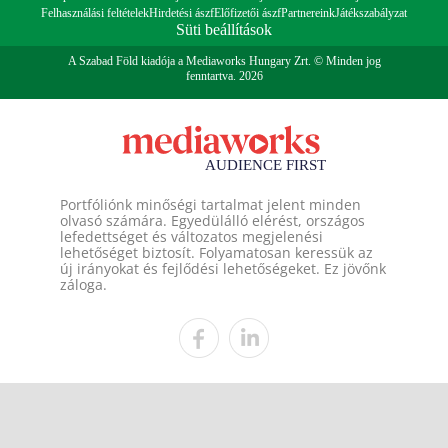
Felhasználási feltételek
Hirdetési ászf
Előfizetői ászf
Partnereink
Játékszabályzat
Süti beállítások
A Szabad Föld kiadója a Mediaworks Hungary Zrt. © Minden jog
fenntartva. 2026
Portfóliónk minőségi tartalmat jelent minden
olvasó számára. Egyedülálló elérést, országos
lefedettséget és változatos megjelenési
lehetőséget biztosít. Folyamatosan keressük az
új irányokat és fejlődési lehetőségeket. Ez jövőnk
záloga.