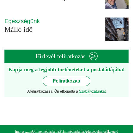
Egészségünk
Málló idő
Hírlevél feliratkozás
Kapja meg a legjobb történeteket a postaládájába!
Feliratkozás
A feliratkozással Ön elfogadta a
Szabályzatunkat
Impresszum
Online médiaajánlat
Print médiaajánlat
Adatvédelmi tájékoztató