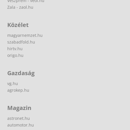
Veszprém - veol.hu
Zala - zaol.hu
Közélet
magyarnemzet.hu
szabadfold.hu
hirtv.hu
origo.hu
Gazdaság
vg.hu
agrokep.hu
Magazin
astronet.hu
automotor.hu