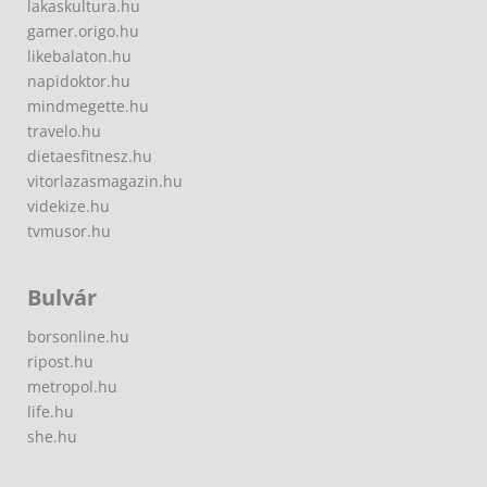
lakaskultura.hu
gamer.origo.hu
likebalaton.hu
napidoktor.hu
mindmegette.hu
travelo.hu
dietaesfitnesz.hu
vitorlazasmagazin.hu
videkize.hu
tvmusor.hu
Bulvár
borsonline.hu
ripost.hu
metropol.hu
life.hu
she.hu