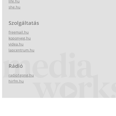
life.hu
she.hu
Szolgáltatás
freemail.hu
koponyeg.hu
videa.hu
lapcentrum.hu
Rádió
radio1gong.hu
hirfm.hu