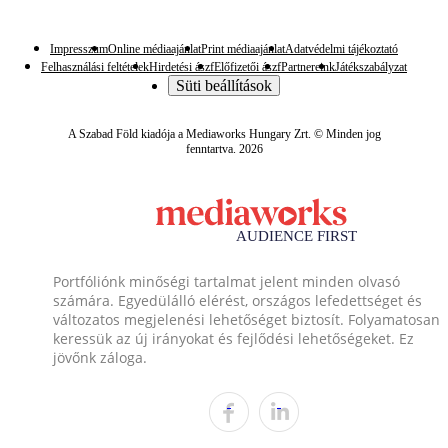
Impresszum
Online médiaajánlat
Print médiaajánlat
Adatvédelmi tájékoztató
Felhasználási feltételek
Hirdetési ászf
Előfizetői ászf
Partnereink
Játékszabályzat
Süti beállítások
A Szabad Föld kiadója a Mediaworks Hungary Zrt. © Minden jog
fenntartva. 2026
Portfóliónk minőségi tartalmat jelent minden olvasó
számára. Egyedülálló elérést, országos lefedettséget és
változatos megjelenési lehetőséget biztosít. Folyamatosan
keressük az új irányokat és fejlődési lehetőségeket. Ez
jövőnk záloga.