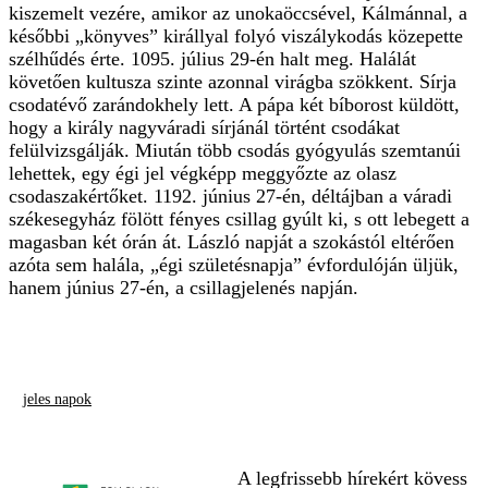
kiszemelt vezére, amikor az unokaöccsével, Kálmánnal, a
későbbi „könyves” királlyal folyó viszálykodás közepette
szélhűdés érte. 1095. július 29-én halt meg. Halálát
követően kultusza szinte azonnal virágba szökkent. Sírja
csodatévő zarándokhely lett. A pápa két bíborost küldött,
hogy a király nagyváradi sírjánál történt csodákat
felülvizsgálják. Miután több csodás gyógyulás szemtanúi
lehettek, egy égi jel végképp meggyőzte az olasz
csodaszakértőket. 1192. június 27-én, déltájban a váradi
székesegyház fölött fényes csillag gyúlt ki, s ott lebegett a
magasban két órán át. László napját a szokástól eltérően
azóta sem halála, „égi születésnapja” évfordulóján üljük,
hanem június 27-én, a csillagjelenés napján.
jeles napok
A legfrissebb hírekért kövess