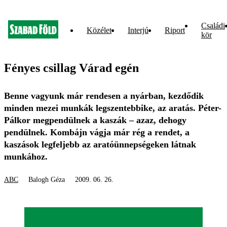
Családi
Közélet
Interjú
Riport
kör
Fényes csillag Várad egén
Benne vagyunk már rendesen a nyárban, kezdődik
minden mezei munkák legszentebbike, az aratás. Péter-
Pálkor megpendülnek a kaszák – azaz, dehogy
pendülnek. Kombájn vágja már rég a rendet, a
kaszások legfeljebb az aratóünnepségeken látnak
munkához.
ABC
Balogh Géza
2009. 06. 26.