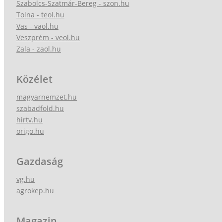
Szabolcs-Szatmár-Bereg - szon.hu
Tolna - teol.hu
Vas - vaol.hu
Veszprém - veol.hu
Zala - zaol.hu
Közélet
magyarnemzet.hu
szabadfold.hu
hirtv.hu
origo.hu
Gazdaság
vg.hu
agrokep.hu
Magazin