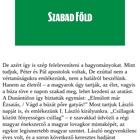
De azért így is szép feleleveníteni a hagyományokat. Mint
tudjuk, Péter és Pál apostolok voltak, De ezúttal nem a
vértanúságukra emlékezünk, nem a halálról beszélünk.
Hanem az életről – a magyarok úgy tartják, az élet, vagyis
a búza töve e napon szakad meg, lehet kezdeni az aratást.
A Dunántúlon így biztatták egymást: „Elmúlott már
Ézsaiás, / Vágd a búzát pőre gatyás!” Most tartjuk László
napját is, és emlékezünk I. László királyunkra. „Csillagok
között fényességes csillag” – e szavakkal üdvözli a régi
magyar énekszerző a magyar lovagkor mintaképét, az
egykor legismertebb magyar szentet. László negyvenkilenc
éves volt, és a soron következő keresztes hadjárat