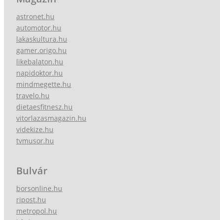
astronet.hu
automotor.hu
lakaskultura.hu
gamer.origo.hu
likebalaton.hu
napidoktor.hu
mindmegette.hu
travelo.hu
dietaesfitnesz.hu
vitorlazasmagazin.hu
videkize.hu
tvmusor.hu
Bulvár
borsonline.hu
ripost.hu
metropol.hu