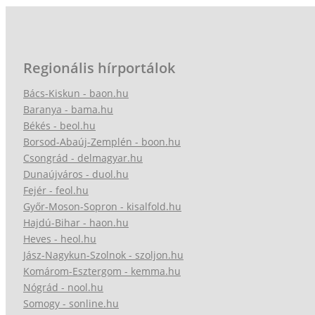
Regionális hírportálok
Bács-Kiskun - baon.hu
Baranya - bama.hu
Békés - beol.hu
Borsod-Abaúj-Zemplén - boon.hu
Csongrád - delmagyar.hu
Dunaújváros - duol.hu
Fejér - feol.hu
Győr-Moson-Sopron - kisalfold.hu
Hajdú-Bihar - haon.hu
Heves - heol.hu
Jász-Nagykun-Szolnok - szoljon.hu
Komárom-Esztergom - kemma.hu
Nógrád - nool.hu
Somogy - sonline.hu