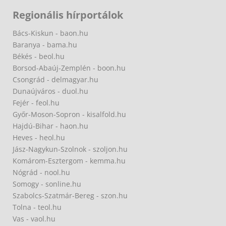
Regionális hírportálok
Bács-Kiskun - baon.hu
Baranya - bama.hu
Békés - beol.hu
Borsod-Abaúj-Zemplén - boon.hu
Csongrád - delmagyar.hu
Dunaújváros - duol.hu
Fejér - feol.hu
Győr-Moson-Sopron - kisalfold.hu
Hajdú-Bihar - haon.hu
Heves - heol.hu
Jász-Nagykun-Szolnok - szoljon.hu
Komárom-Esztergom - kemma.hu
Nógrád - nool.hu
Somogy - sonline.hu
Szabolcs-Szatmár-Bereg - szon.hu
Tolna - teol.hu
Vas - vaol.hu