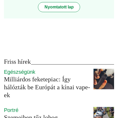
Nyomtatott lap
Friss hírek
Egészségünk
Milliárdos feketepiac: Így
hálózták be Európát a kínai vape-
ek
Portré
Szemeiben tűz lobog