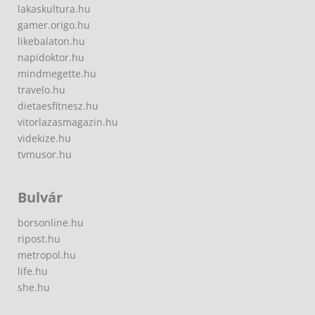
lakaskultura.hu
gamer.origo.hu
likebalaton.hu
napidoktor.hu
mindmegette.hu
travelo.hu
dietaesfitnesz.hu
vitorlazasmagazin.hu
videkize.hu
tvmusor.hu
Bulvár
borsonline.hu
ripost.hu
metropol.hu
life.hu
she.hu