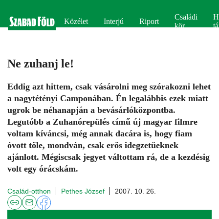
Családi
H
Közélet
Interjú
Riport
kör
tá
Ne zuhanj le!
Eddig azt hittem, csak vásárolni meg szórakozni lehet
a nagytétényi Camponában. Én legalábbis ezek miatt
ugrok be néhanapján a bevásárlóközpontba.
Legutóbb a Zuhanórepülés című új magyar filmre
voltam kíváncsi, még annak dacára is, hogy fiam
óvott tőle, mondván, csak erős idegzetűeknek
ajánlott. Mégiscsak jegyet váltottam rá, de a kezdésig
volt egy órácskám.
Család-otthon
Pethes József
2007. 10. 26.