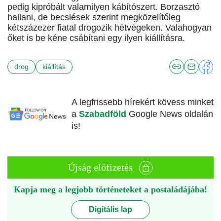
pedig kipróbált valamilyen kábítószert. Borzasztó
hallani, de becslések szerint megközelítőleg
kétszázezer fiatal drogozik hétvégeken. Valahogyan
őket is be kéne csábítani egy ilyen kiállításra.
drog
kiállítás
A legfrissebb hírekért kövess minket
a
Szabadföld
Google News oldalán
is!
Újság előfizetés
Kapja meg a legjobb történeteket a postaládájába!
Digitális lap