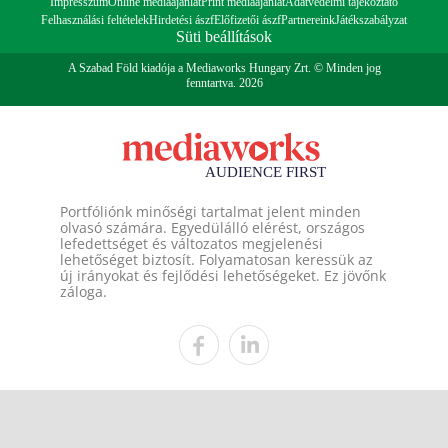
Impresszum
Online médiaajánlat
Print médiaajánlat
Adatvédelmi tájékoztató
Felhasználási feltételek
Hirdetési ászf
Előfizetői ászf
Partnereink
Játékszabályzat
Süti beállítások
A Szabad Föld kiadója a Mediaworks Hungary Zrt. © Minden jog
fenntartva. 2026
Portfóliónk minőségi tartalmat jelent minden
olvasó számára. Egyedülálló elérést, országos
lefedettséget és változatos megjelenési
lehetőséget biztosít. Folyamatosan keressük az
új irányokat és fejlődési lehetőségeket. Ez jövőnk
záloga.