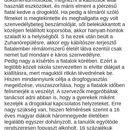
dokumentumfotókba, megnézni a kábítósok által
használt eszközöket, és máris elment a jóérzésű
fiatal kedve a drogoktól. Ha pedig a témáról szóló
filmeket is megtekintette és meghallgatta egy volt
szenvedélybeteg beszámolóját, sőt belekukkantott a
középen felállított koporsóba, akkor hanyatt-homlok
szaladt ki a helyiségből. S ha ezek után beült a
Zuhanórepülésre, akkor egy kábítószer-terjesztő
fiatalember rémálomszerű életét látva ezentúl csak
nemet tud mondani e káros szenvedélyre.
Pedig nagy a kísértés a fiatalok körében. Ezért a
legtöbb közeli iskola szervezetten is elvitte diákjait a
kiállításra, mert maguktól ritkán tévednének be.
Hiszen mindannyiunk célja a drogfogyasztás
megelőzése, visszaszorítása, hogy a fiatalok időben
felismerjék a veszélyt. A szervezők megpróbáltak
tanácsot adni abban is, hogy a gyerekek miként
kezeljék a drogokkal kapcsolatos helyzeteket. Erre
nagy szükség van, hiszen felmérések szerint a 16
éves magyar diákok háromnegyede életében
legalább egyszer dohányzott, a tanulók egyötöde
rendszeresen fogyaszt alkoholt, 16 százalékuk