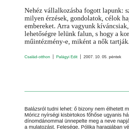
Nehéz vállalkozásba fogott lapunk: 
milyen érzések, gondolatok, célok ha
embereket. Arra vagyunk kíváncsiak,
lehetőségre lelünk falun, s hogy a k
műintézmény-e, miként a nők tartják.
Család-otthon
Palágyi Edit
2007. 10. 05. péntek
Balázsról tudni lehet: ő bizony nem élhetett 
Móricz nyírségi kisbirtokos főhőse ugyanis h
dínomdánommal ünnepelte meg a neve napját.
a mulatozást. Felesége, Pólika haragjában vé