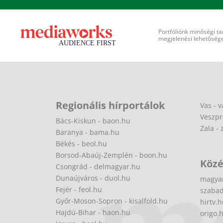
Portfóliónk minőségi ta
megjelenési lehetőséget
Regionális hírportálok
Vas - v
Veszpr
Bács-Kiskun - baon.hu
Zala - 
Baranya - bama.hu
Békés - beol.hu
Borsod-Abaúj-Zemplén - boon.hu
Közé
Csongrád - delmagyar.hu
Dunaújváros - duol.hu
magya
Fejér - feol.hu
szabad
Győr-Moson-Sopron - kisalfold.hu
hirtv.
Hajdú-Bihar - haon.hu
origo.