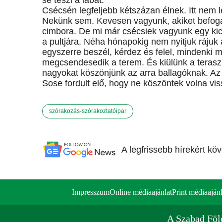
se teszi a lábát.
Csécsén legfeljebb kétszázan élnek. Itt nem 
Nekünk sem. Kevesen vagyunk, akiket befogad
cimbora. De mi már csécsiek vagyunk egy kics
a pultjára. Néha hónapokig nem nyitjuk rájuk a
egyszerre beszél, kérdez és felel, mindenki m
megcsendesedik a terem. És kiülünk a teraszr
nagyokat köszönjünk az arra ballagóknak. Az
Sose fordult elő, hogy ne köszöntek volna vis
szórakozás-szórakoztatóipar
A legfrissebb hírekért kö
Impresszum
Online médiaajánlat
Print médiaajánl
A Szabad Föl