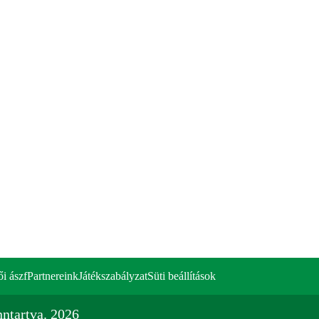
ői ászf
Partnereink
Játékszabályzat
Süti beállítások
ntartva. 2026