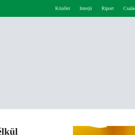
Közélet
Interjú
Riport
Csalá
élkül