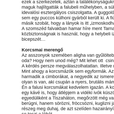
ezek a szerkezetek, aztán a találékonyságuk
maguk hajlítgatták a falubeli műhelyben, a sú
idevalósi esztergályos csiszolgatta. A guggo
sem egy puccos külhoni gyárból került ki. A f
másik szobát, hogy a lányok is itt „izmoskod
A szomszéd falvakban hamar híre ment Tarna
közbiztonságnak is használ, hogy a helybeli iz
bicepszét…
Korcsmai merengő
Az asszonyok szemében aligha van gyűlöltebb
oda? Hogy nem unod még? Mit lehet ott csiná
A kérdés persze megválaszolhatatlan. Illetve
Mint ahogy a korcsmázók sem egyformák. Az eg
harmadik a cimborákat, a negyedik az ismeretl
olyan is van, aki csupán a nyers, brutális mám
Én a falusi korcsmákat kedvelem igazán. A koc
egy kávé is, hogy átlépjem a vidéki ivók küsz
egyedüliként a Tiszaháton, megőrzött még va
berúgni, hanem sörözni, fröccsözni, kuglizni j
részeg meg duhaj, de azt szelíden hazairányí