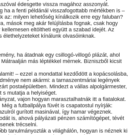
aszóval édesgette vissza magához asszonyát.
 ha a fenti példánál visszafogottabb mértékben is –
 az: milyen lehetőség kínálkozik erre egy faluban?
gra, mások meg akár felújításba fognak, csak hogy
ellemesen eltöltheti együtt a szabad idejét. Az
s élethelyzeteket kínálunk olvasóinknak.
mény, ha átadnak egy csillogó-villogó plázát, ahol
átraalján más léptékkel mérnek. Bizniszből kicsit
lamit! – ezzel a mondattal kezdődött a kopácsolásba,
edménye nem akármi: a tarnaszentmáriai legények
zárt postaépületben. Mindezt a vállas alpolgármester,
 s mutatja a helyiséget.
nyzat, vajon hogyan marasztalhatnák itt a fiatalokat.
Még a futballpálya füvét is csapatostul nyírják:
zulról gurított masinával, így hamar végeznek.
irodát is, ahová pályázati pénzen számítógépet, tévét
senek trécselni.
őbb tanulmányozták a világhálón, hogyan is néznek ki