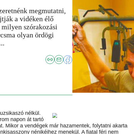
szeretnénk megmutatni,
jtják a vidéken élő
 milyen szórakozási
orcsma olyan ördögi
..
muzsikaszó nélkül.
árom napon át tartó
 Mikor a vendégek már hazamentek, folytatni akarta
nkisasszony nénikéihez menekül. A fiatal férj nem