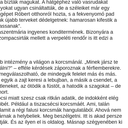
ra bízták magukat. A hátgéphez való vasrudakat
lyokat ugyan csináltatták, de a széleiket már egy
lógépet Róbert otthonról hozta, s a fekvenyomó pad
iúk újabb terveket dédelgetnek: hamarosan kifestik a
hassanak”.
szentmária ingyenes konditermének. Bizonyára a
ompacsirták mellett a verpeléti rendőr is itt edzi a
 intézmény a világon a korcsmánál. „Minek jársz te
lni?” – efféle kérdések záporoznak a férfiemberekre.
 megválaszolható, de mindegyik felelet más és más.
yik a zajt keresi a lebujban, a másik a csendet, a
eneket, az ötödik a füstöt, a hatodik a szagokat – de
ort.
si miatt szesz csak ritkán adatik, de indokként elég
öbét. Például a tiszacsécsi korcsmáét. Ami, talán
lamit a régi falusi korcsmák hangulatából. Ahová nem
árnak a helybeliek. Meg beszélgetni. Itt is akad persze
tják. És az ilyen el is oldalog. Másnap szégyenében ki