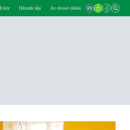
di kör
Házunk tája
Az olvasó oldala