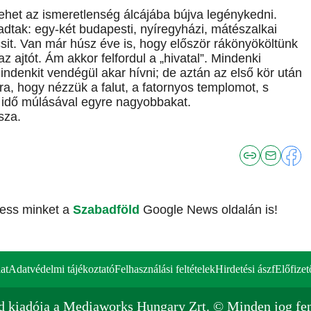
lehet az ismeretlenség álcájába bújva legénykedni.
tak: egy-két budapesti, nyíregyházi, mátészalkai
it. Van már húsz éve is, hogy először rákönyököltünk
z ajtót. Ám akkor felfordul a „hivatal”. Mindenki
indenkit vendégül akar hívni; de aztán az első kör után
a, hogy nézzük a falut, a fatornyos templomot, s
 idő múlásával egyre nagyobbakat.
sza.
vess minket a
Szabadföld
Google News oldalán is!
at
Adatvédelmi tájékoztató
Felhasználási feltételek
Hirdetési ászf
Előfizet
d kiadója a Mediaworks Hungary Zrt. © Minden jog fen