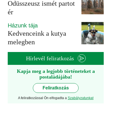
Odüsszeusz ismét partot
ér
Házunk tája
Kedvenceink a kutya
melegben
Hírlevél feliratkozás
Kapja meg a legjobb történeteket a
postaládájába!
Feliratkozás
A feliratkozással Ön elfogadta a
Szabályzatunkat