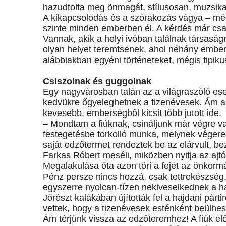
hazudtolta meg önmagát, stílusosan, muzsik
A kikapcsolódás és a szórakozás vágya – még
szinte minden emberben él. A kérdés már csak
Vannak, akik a helyi ivóban találnak társasá
olyan helyet teremtsenek, ahol néhány ember k
alábbiakban egyéni történeteket, mégis tipiku
Csiszolnak és guggolnak
Egy nagyvárosban talán az a világraszóló ese
kedvükre őgyeleghetnek a tizenévesek. Ám a M
kevesebb, emberségből kicsit több jutott ide.
– Mondtam a fiúknak, csináljunk már végre va
festegetésbe torkolló munka, melynek véger
saját edzőtermet rendeztek be az elárvult, be
Farkas Róbert meséli, miközben nyitja az ajtót
Megalakulása óta azon töri a fejét az önkormá
Pénz persze nincs hozzá, csak tettrekészség. 
egyszerre nyolcan-tízen nekiveselkednek a ha
Jórészt kalákában újították fel a hajdani párt
vettek, hogy a tizenévesek esténként beülhes
Ám térjünk vissza az edzőteremhez! A fiúk el