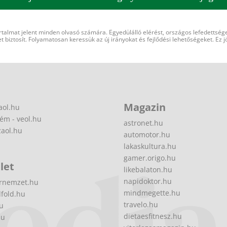
rtalmat jelent minden olvasó számára. Egyedülálló elérést, országos lefedettsége
 biztosít. Folyamatosan keressük az új irányokat és fejlődési lehetőségeket. Ez j
Magazin
aol.hu
ém - veol.hu
astronet.hu
zaol.hu
automotor.hu
lakaskultura.hu
gamer.origo.hu
let
likebalaton.hu
napidoktor.hu
rnemzet.hu
mindmegette.hu
fold.hu
travelo.hu
hu
dietaesfitnesz.hu
hu