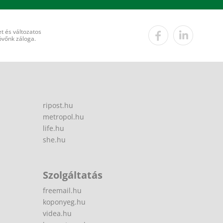
t és változatos
övőnk záloga.
ripost.hu
metropol.hu
life.hu
she.hu
Szolgáltatás
freemail.hu
koponyeg.hu
videa.hu