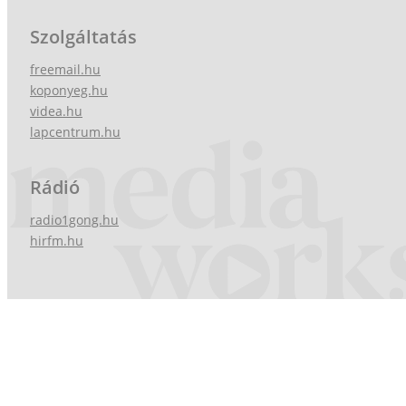
Szolgáltatás
freemail.hu
koponyeg.hu
videa.hu
lapcentrum.hu
Rádió
radio1gong.hu
hirfm.hu