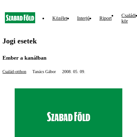
Családi
Közélet
Interjú
Riport
kör
Jogi esetek
Ember a kanálban
Család-otthon
Tanács Gábor
2008. 05. 09.