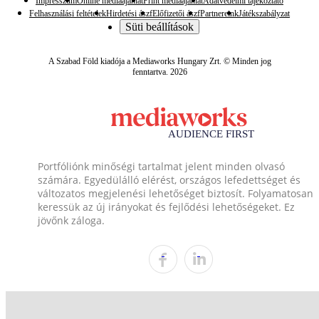
Impresszum
Online médiaajánlat
Print médiaajánlat
Adatvédelmi tájékoztató
Felhasználási feltételek
Hirdetési ászf
Előfizetői ászf
Partnereink
Játékszabályzat
Süti beállítások
A Szabad Föld kiadója a Mediaworks Hungary Zrt. © Minden jog
fenntartva. 2026
Portfóliónk minőségi tartalmat jelent minden olvasó
számára. Egyedülálló elérést, országos lefedettséget és
változatos megjelenési lehetőséget biztosít. Folyamatosan
keressük az új irányokat és fejlődési lehetőségeket. Ez
jövőnk záloga.