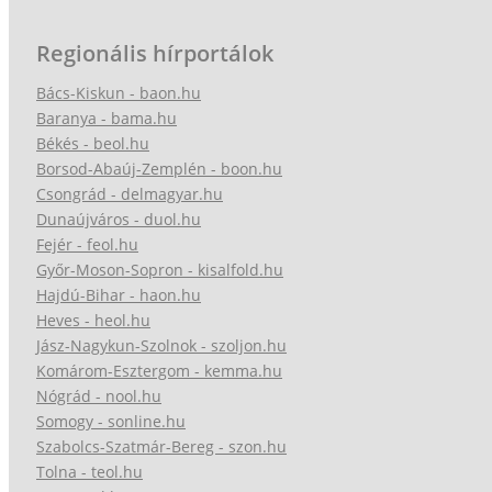
Regionális hírportálok
Bács-Kiskun - baon.hu
Baranya - bama.hu
Békés - beol.hu
Borsod-Abaúj-Zemplén - boon.hu
Csongrád - delmagyar.hu
Dunaújváros - duol.hu
Fejér - feol.hu
Győr-Moson-Sopron - kisalfold.hu
Hajdú-Bihar - haon.hu
Heves - heol.hu
Jász-Nagykun-Szolnok - szoljon.hu
Komárom-Esztergom - kemma.hu
Nógrád - nool.hu
Somogy - sonline.hu
Szabolcs-Szatmár-Bereg - szon.hu
Tolna - teol.hu