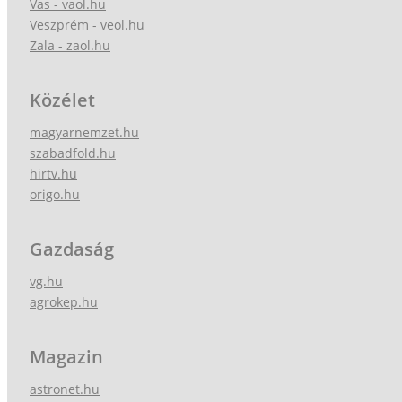
Vas - vaol.hu
Veszprém - veol.hu
Zala - zaol.hu
Közélet
magyarnemzet.hu
szabadfold.hu
hirtv.hu
origo.hu
Gazdaság
vg.hu
agrokep.hu
Magazin
astronet.hu