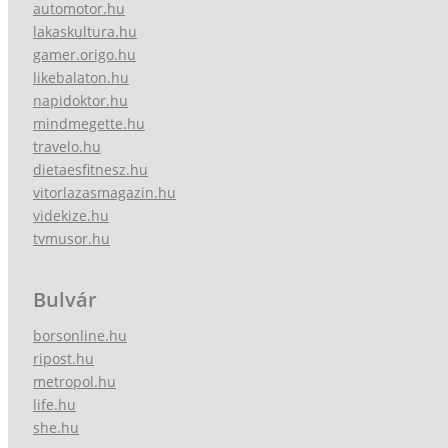
automotor.hu
lakaskultura.hu
gamer.origo.hu
likebalaton.hu
napidoktor.hu
mindmegette.hu
travelo.hu
dietaesfitnesz.hu
vitorlazasmagazin.hu
videkize.hu
tvmusor.hu
Bulvár
borsonline.hu
ripost.hu
metropol.hu
life.hu
she.hu