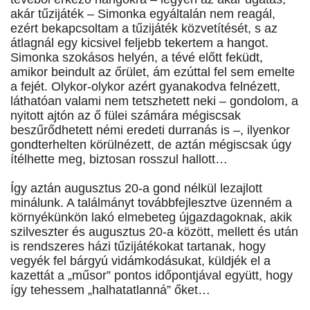
akár tűzijáték – Simonka egyáltalán nem reagál,
ezért bekapcsoltam a tűzijáték közvetítését, s az
átlagnál egy kicsivel feljebb tekertem a hangot.
Simonka szokásos helyén, a tévé előtt feküdt,
amikor beindult az őrület, ám ezúttal fel sem emelte
a fejét. Olykor-olykor azért gyanakodva felnézett,
láthatóan valami nem tetszhetett neki – gondolom, a
nyitott ajtón az ő fülei számára mégiscsak
beszűrődhetett némi eredeti durranás is –, ilyenkor
gondterhelten körülnézett, de aztán mégiscsak úgy
ítélhette meg, biztosan rosszul hallott…
Így aztán augusztus 20-a gond nélkül lezajlott
minálunk. A találmányt továbbfejlesztve üzenném a
környékünkön lakó elmebeteg újgazdagoknak, akik
szilveszter és augusztus 20-a között, mellett és után
is rendszeres házi tűzijátékokat tartanak, hogy
vegyék fel bárgyú vidámkodásukat, küldjék el a
kazettát a „műsor” pontos időpontjával együtt, hogy
így tehessem „halhatatlanná” őket…