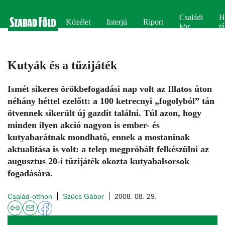
Családi
H
Közélet
Interjú
Riport
kör
tá
Kutyák és a tűzijáték
Ismét sikeres örökbefogadási nap volt az Illatos úton
néhány héttel ezelőtt: a 100 ketrecnyi „fogolyból” tán
ötvennek sikerült új gazdit találni. Túl azon, hogy
minden ilyen akció nagyon is ember- és
kutyabarátnak mondható, ennek a mostaninak
aktualitása is volt: a telep megpróbált felkészülni az
augusztus 20-i tűzijáték okozta kutyabalsorsok
fogadására.
Család-otthon
Szücs Gábor
2008. 08. 29.