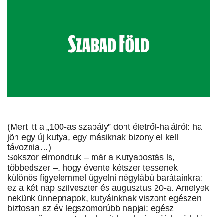
(Mert itt a „100-as szabály” dönt életről-halálról: ha
jön egy új kutya, egy másiknak bizony el kell
távoznia…)
Sokszor elmondtuk – már a Kutyapostás is,
többedszer –, hogy évente kétszer tessenek
különös figyelemmel ügyelni négylábú barátainkra:
ez a két nap szilveszter és augusztus 20-a. Amelyek
nekünk ünnepnapok, kutyáinknak viszont egészen
biztosan az év legszomorúbb napjai: egész