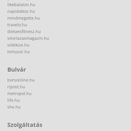
likebalaton.hu
napidoktor.hu
mindmegette.hu
travelo.hu
dietaesfitnesz.hu
vitorlazasmagazin.hu
videkize.hu
tvmusor.hu
Bulvár
borsonline.hu
ripost.hu
metropol.hu
life.hu
she.hu
Szolgáltatás