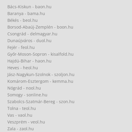
Bács-Kiskun - baon.hu
Baranya - bama.hu
Békés - beol.hu
Borsod-Abaúj-Zemplén - boon.hu
Csongrád - delmagyar.hu
Dunaújváros - duol.hu
Fejér - feol.hu
Győr-Moson-Sopron - kisalfold.hu
Hajdú-Bihar - haon.hu
Heves - heol.hu
Jász-Nagykun-Szolnok - szoljon.hu
Komárom-Esztergom - kemma.hu
Nógrád - nool.hu
Somogy - sonline.hu
Szabolcs-Szatmár-Bereg - szon.hu
Tolna - teol.hu
Vas - vaol.hu
Veszprém - veol.hu
Zala - zaol.hu