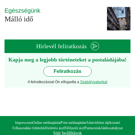
Egészségünk
Málló idő
Hírlevél feliratkozás
Kapja meg a legjobb történeteket a postaládájába!
Feliratkozás
A feliratkozással Ön elfogadta a
Szabályzatunkat
Impresszum
Online médiaajánlat
Print médiaajánlat
Adatvédelmi tájékoztató
Felhasználási feltételek
Hirdetési ászf
Előfizetői ászf
Partnereink
Játékszabályzat
Süti beállítások