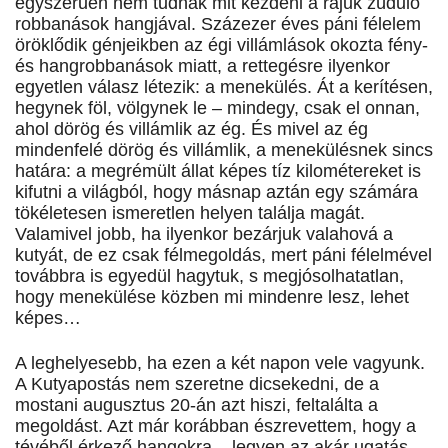
egyszerűen nem tudnak mit kezdeni a rájuk zúduló
robbanások hangjával. Százezer éves páni félelem
öröklődik génjeikben az égi villámlások okozta fény-
és hangrobbanások miatt, a rettegésre ilyenkor
egyetlen válasz létezik: a menekülés. Át a kerítésen,
hegynek föl, völgynek le – mindegy, csak el onnan,
ahol dörög és villámlik az ég. És mivel az ég
mindenfelé dörög és villámlik, a menekülésnek sincs
határa: a megrémült állat képes tíz kilométereket is
kifutni a világból, hogy másnap aztán egy számára
tökéletesen ismeretlen helyen találja magát.
Valamivel jobb, ha ilyenkor bezárjuk valahová a
kutyát, de ez csak félmegoldás, mert páni félelmével
továbbra is egyedül hagytuk, s megjósolhatatlan,
hogy menekülése közben mi mindenre lesz, lehet
képes…
A leghelyesebb, ha ezen a két napon vele vagyunk.
A Kutyapostás nem szeretne dicsekedni, de a
mostani augusztus 20-án azt hiszi, feltalálta a
megoldást. Azt már korábban észrevettem, hogy a
tévéből érkező hangokra – legyen az akár ugatás,