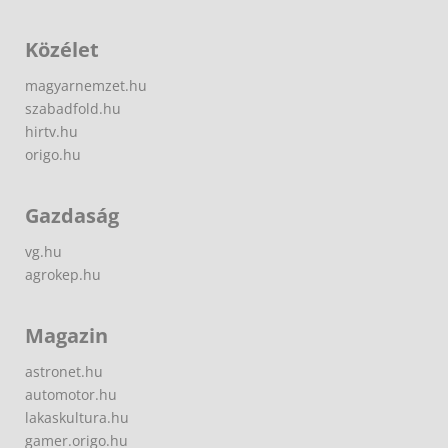
Közélet
magyarnemzet.hu
szabadfold.hu
hirtv.hu
origo.hu
Gazdaság
vg.hu
agrokep.hu
Magazin
astronet.hu
automotor.hu
lakaskultura.hu
gamer.origo.hu