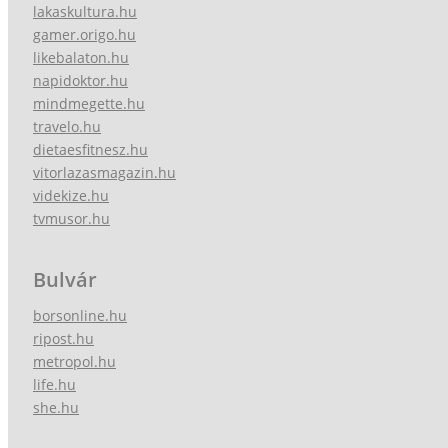
lakaskultura.hu
gamer.origo.hu
likebalaton.hu
napidoktor.hu
mindmegette.hu
travelo.hu
dietaesfitnesz.hu
vitorlazasmagazin.hu
videkize.hu
tvmusor.hu
Bulvár
borsonline.hu
ripost.hu
metropol.hu
life.hu
she.hu