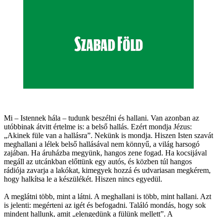
Mi – Istennek hála – tudunk beszélni és hallani. Van azonban az
utóbbinak átvitt értelme is: a belső hallás. Ezért mondja Jézus:
„Akinek füle van a hallásra”. Nekünk is mondja. Hiszen Isten szavát
meghallani a lélek belső hallásával nem könnyű, a világ harsogó
zajában. Ha áruházba megyünk, hangos zene fogad. Ha kocsijával
megáll az utcánkban előttünk egy autós, és közben túl hangos
rádiója zavarja a lakókat, kimegyek hozzá és udvariasan megkérem,
hogy halkítsa le a készülékét. Hiszen nincs egyedül.
A meglátni több, mint a látni. A meghallani is több, mint hallani. Azt
is jelenti: megérteni az igét és befogadni. Találó mondás, hogy sok
mindent hallunk, amit „elengedünk a fülünk mellett”. A