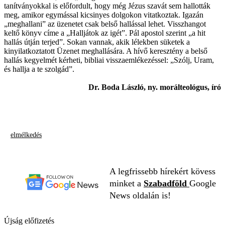
tanítványokkal is előfordult, hogy még Jézus szavát sem hallották
meg, amikor egymással kicsinyes dolgokon vitatkoztak. Igazán
„meghallani” az üzenetet csak belső hallással lehet. Visszhangot
keltő könyv címe a „Halljátok az igét”. Pál apostol szerint „a hit
hallás útján terjed”. Sokan vannak, akik lélekben süketek a
kinyilatkoztatott Üzenet meghallására. A hívő keresztény a belső
hallás kegyelmét kérheti, bibliai visszaemlékezéssel: „Szólj, Uram,
és hallja a te szolgád”.
Dr. Boda László, ny. morálteológus, író
elmélkedés
A legfrissebb hírekért kövess
minket a
Szabadföld
Google
News oldalán is!
Újság előfizetés