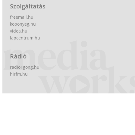
Szolgáltatás
freemail.hu
koponyeg.hu
videa.hu
lapcentrum.hu
Rádió
radio1gong.hu
hirfm.hu