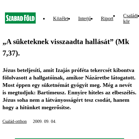
Családi
Közélet
Interjú
Riport
kör
„A süketeknek visszaadta hallását” (Mk
7,37).
Jézus beteljesíti, amit Izajás próféta tekercsét kibontva
fölolvasott a hallgatóinak, amikor Názáretbe látogatott.
Most éppen egy süketnémát gyógyít meg. Még a nevét
is megtudjuk: Bartimeusz. Ennyire hiteles az elbeszélés.
Jézus soha nem a látványosságért tesz csodát, hanem
hogy a hitünket megerősítse.
Család-otthon
2009. 09. 04.