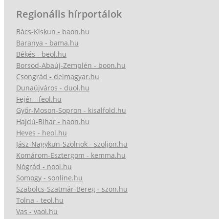
Regionális hírportálok
Bács-Kiskun - baon.hu
Baranya - bama.hu
Békés - beol.hu
Borsod-Abaúj-Zemplén - boon.hu
Csongrád - delmagyar.hu
Dunaújváros - duol.hu
Fejér - feol.hu
Győr-Moson-Sopron - kisalfold.hu
Hajdú-Bihar - haon.hu
Heves - heol.hu
Jász-Nagykun-Szolnok - szoljon.hu
Komárom-Esztergom - kemma.hu
Nógrád - nool.hu
Somogy - sonline.hu
Szabolcs-Szatmár-Bereg - szon.hu
Tolna - teol.hu
Vas - vaol.hu