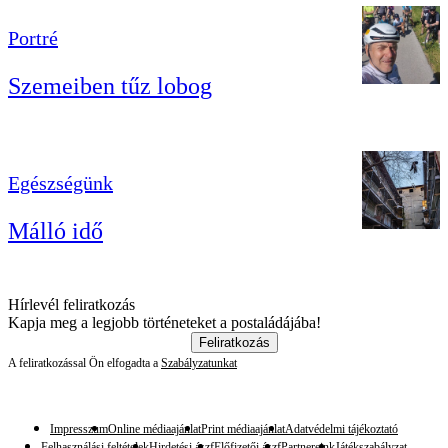
Portré
Szemeiben tűz lobog
Egészségünk
Málló idő
Hírlevél feliratkozás
Kapja meg a legjobb történeteket a postaládájába!
Feliratkozás
A feliratkozással Ön elfogadta a
Szabályzatunkat
Impresszum
Online médiaajánlat
Print médiaajánlat
Adatvédelmi tájékoztató
Felhasználási feltételek
Hirdetési ászf
Előfizetői ászf
Partnereink
Játékszabályzat