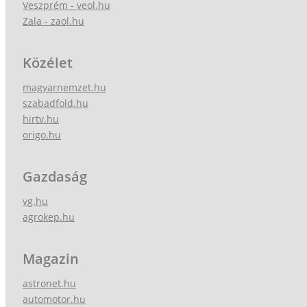
Veszprém - veol.hu
Zala - zaol.hu
Közélet
magyarnemzet.hu
szabadfold.hu
hirtv.hu
origo.hu
Gazdaság
vg.hu
agrokep.hu
Magazin
astronet.hu
automotor.hu