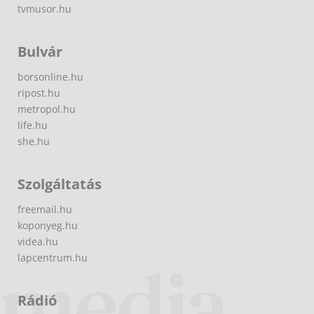
tvmusor.hu
Bulvár
borsonline.hu
ripost.hu
metropol.hu
life.hu
she.hu
Szolgáltatás
freemail.hu
koponyeg.hu
videa.hu
lapcentrum.hu
Rádió