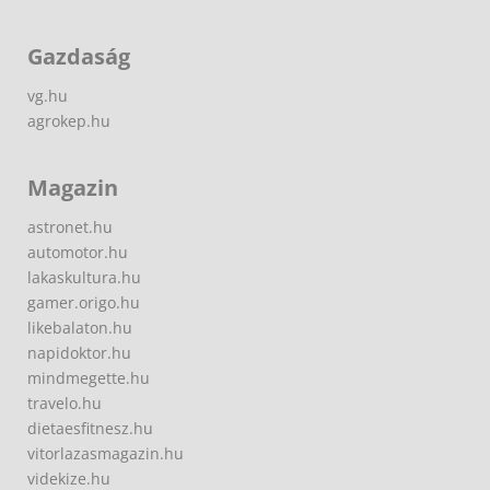
Gazdaság
vg.hu
agrokep.hu
Magazin
astronet.hu
automotor.hu
lakaskultura.hu
gamer.origo.hu
likebalaton.hu
napidoktor.hu
mindmegette.hu
travelo.hu
dietaesfitnesz.hu
vitorlazasmagazin.hu
videkize.hu