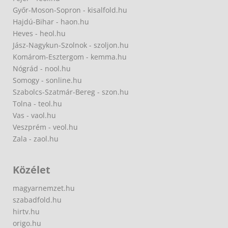
Győr-Moson-Sopron - kisalfold.hu
Hajdú-Bihar - haon.hu
Heves - heol.hu
Jász-Nagykun-Szolnok - szoljon.hu
Komárom-Esztergom - kemma.hu
Nógrád - nool.hu
Somogy - sonline.hu
Szabolcs-Szatmár-Bereg - szon.hu
Tolna - teol.hu
Vas - vaol.hu
Veszprém - veol.hu
Zala - zaol.hu
Közélet
magyarnemzet.hu
szabadfold.hu
hirtv.hu
origo.hu