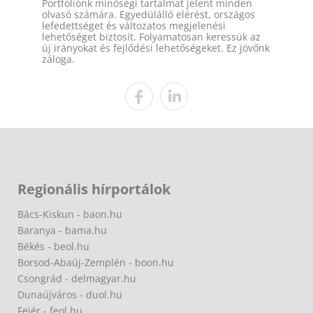
Portfóliónk minőségi tartalmat jelent minden
olvasó számára. Egyedülálló elérést, országos
lefedettséget és változatos megjelenési
lehetőséget biztosít. Folyamatosan keressük az
új irányokat és fejlődési lehetőségeket. Ez jövőnk
záloga.
Regionális hírportálok
Bács-Kiskun - baon.hu
Baranya - bama.hu
Békés - beol.hu
Borsod-Abaúj-Zemplén - boon.hu
Csongrád - delmagyar.hu
Dunaújváros - duol.hu
Fejér - feol.hu