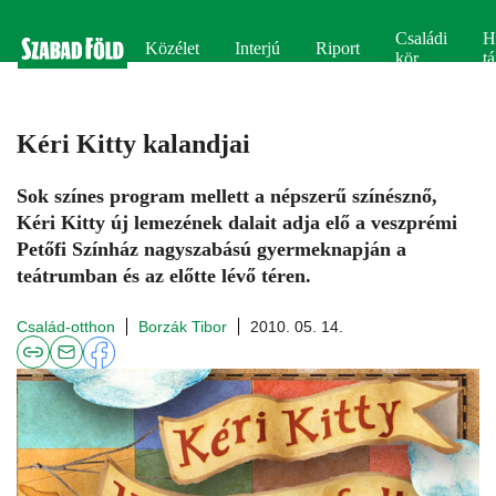
Családi
H
Közélet
Interjú
Riport
kör
tá
Kéri Kitty kalandjai
Sok színes program mellett a népszerű színésznő,
Kéri Kitty új lemezének dalait adja elő a veszprémi
Petőfi Színház nagyszabású gyermeknapján a
teátrumban és az előtte lévő téren.
Család-otthon
Borzák Tibor
2010. 05. 14.