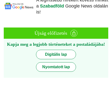
A legfrissebb hírekért kövess minket
a
Szabadföld
Google News oldalán
is!
Újság előfizetés
Kapja meg a legjobb történeteket a postaládájába!
Digitális lap
Nyomtatott lap