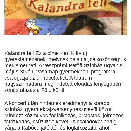
Kalandra fel! Ez a címe Kéri Kitty új
gyereklemezének, melynek dalait a „célközönség” is
megismerheti. A veszprémi Petőfi Színház ugyanis
május 30-án, vasárnap gyermeknapi programra
csalogatja az ünnepelteket. A teátrum
nagyszínpadára meghirdetett előadás lényegében
zenés utazás a Föld körül.
A koncert után hirdetnek eredményt a korábbi
színházi gyermekrajzverseny résztvevői között.
Mindezt kézműves foglalkozás, arcfestés, jelmezes
fotózkodás, csúzlizda követi. A családokat pedig
várja a Kabóca játéktér és foglalkoztató, ahol