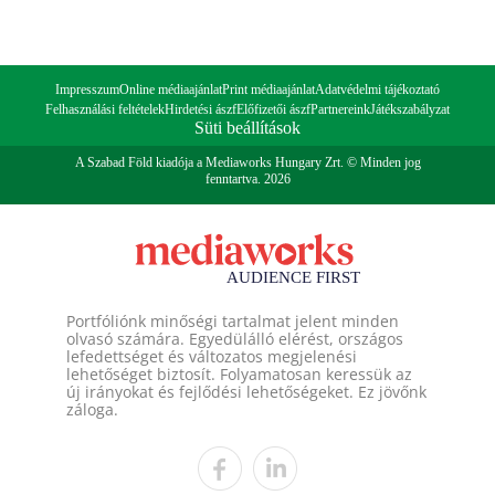
Impresszum
Online médiaajánlat
Print médiaajánlat
Adatvédelmi tájékoztató
Felhasználási feltételek
Hirdetési ászf
Előfizetői ászf
Partnereink
Játékszabályzat
Süti beállítások
A Szabad Föld kiadója a Mediaworks Hungary Zrt. © Minden jog
fenntartva. 2026
Portfóliónk minőségi tartalmat jelent minden
olvasó számára. Egyedülálló elérést, országos
lefedettséget és változatos megjelenési
lehetőséget biztosít. Folyamatosan keressük az
új irányokat és fejlődési lehetőségeket. Ez jövőnk
záloga.