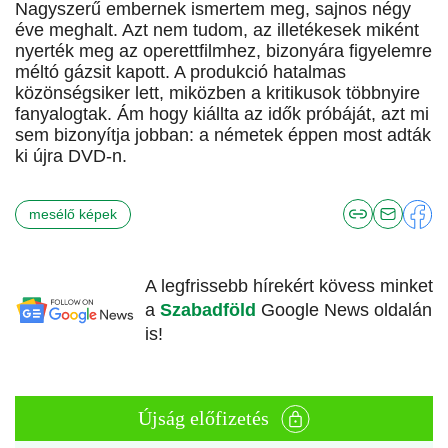
Nagyszerű embernek ismertem meg, sajnos négy
éve meghalt. Azt nem tudom, az illetékesek miként
nyerték meg az operettfilmhez, bizonyára figyelemre
méltó gázsit kapott. A produkció hatalmas
közönségsiker lett, miközben a kritikusok többnyire
fanyalogtak. Ám hogy kiállta az idők próbáját, azt mi
sem bizonyítja jobban: a németek éppen most adták
ki újra DVD-n.
mesélő képek
A legfrissebb hírekért kövess minket
a
Szabadföld
Google News oldalán
is!
Újság előfizetés