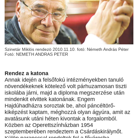
Szinetár Miklós rendezö 2010.11.10. fotó: Németh András Péter
Fotó: NEMETH ANDRAS PETER
Rendez a katona
Annak idején a felsőfokú intézményekben tanuló
növendékeknek kötelező volt párhuzamosan tiszti
iskolába járni, majd a diploma megszerzése után
mindenkit elvittek katonának. Engem
Hajdúhadházra soroztak be, ahol páncéltörő-
kiképzést kaptam, méghozzá olyan ágyúra, amit az
avatásunk utáni héten kivontak a forgalomból.
Közben az Operettszínházban 1954
szeptemberében rendeztem a Csárdáskirálynőt.