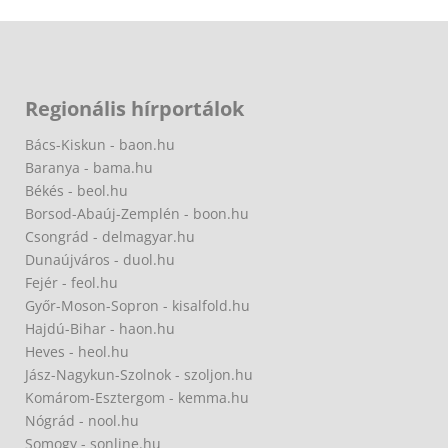
Regionális hírportálok
Bács-Kiskun - baon.hu
Baranya - bama.hu
Békés - beol.hu
Borsod-Abaúj-Zemplén - boon.hu
Csongrád - delmagyar.hu
Dunaújváros - duol.hu
Fejér - feol.hu
Győr-Moson-Sopron - kisalfold.hu
Hajdú-Bihar - haon.hu
Heves - heol.hu
Jász-Nagykun-Szolnok - szoljon.hu
Komárom-Esztergom - kemma.hu
Nógrád - nool.hu
Somogy - sonline.hu