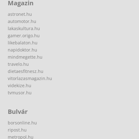
Magazin
astronet.hu
automotor.hu
lakaskultura.hu
gamer.origo.hu
likebalaton.hu
napidoktor.hu
mindmegette.hu
travelo.hu
dietaesfitnesz.hu
vitorlazasmagazin.hu
videkize.hu
tvmusor.hu
Bulvár
borsonline.hu
ripost.hu
metropol.hu