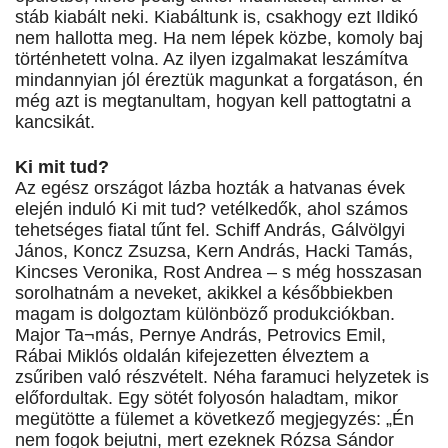
stáb kiabált neki. Kiabáltunk is, csakhogy ezt Ildikó
nem hallotta meg. Ha nem lépek közbe, komoly baj
történhetett volna. Az ilyen izgalmakat leszámítva
mindannyian jól éreztük magunkat a forgatáson, én
még azt is megtanultam, hogyan kell pattogtatni a
kancsikát.
Ki mit tud?
Az egész országot lázba hozták a hatvanas évek
elején induló Ki mit tud? vetélkedők, ahol számos
tehetséges fiatal tűnt fel. Schiff András, Gálvölgyi
János, Koncz Zsuzsa, Kern András, Hacki Tamás,
Kincses Veronika, Rost Andrea – s még hosszasan
sorolhatnám a neveket, akikkel a későbbiekben
magam is dolgoztam különböző produkciókban.
Major Ta¬más, Pernye András, Petrovics Emil,
Rábai Miklós oldalán kifejezetten élveztem a
zsűriben való részvételt. Néha faramuci helyzetek is
előfordultak. Egy sötét folyosón haladtam, mikor
megütötte a fülemet a következő megjegyzés: „Én
nem fogok bejutni, mert ezeknek Rózsa Sándor