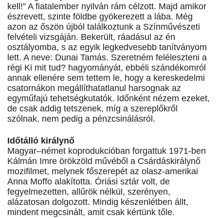
kell!” A fiatalember nyilván rám célzott. Majd amikor
észrevett, szinte földbe gyökerezett a lába. Még
azon az őszön újból találkoztunk a Színművészeti
felvételi vizsgáján. Bekerült, ráadásul az én
osztályomba, s az egyik legkedvesebb tanítványom
lett. A neve: Dunai Tamás. Szeretném feléleszteni a
régi Ki mit tud? hagyományát, ebbéli szándékomról
annak ellenére sem tettem le, hogy a kereskedelmi
csatornákon megállíthatatlanul harsognak az
egyműfajú tehetségkutatók. Időnként nézem ezeket,
de csak addig tetszenek, míg a szereplőkről
szólnak, nem pedig a pénzcsinálásról.
Időtálló királynő
Magyar–német koprodukcióban forgattuk 1971-ben
Kálmán Imre örökzöld művéből a Csárdáskirálynő
mozifilmet, melynek főszerepét az olasz-amerikai
Anna Moffo alakította. Óriási sztár volt, de
fegyelmezetten, allűrök nélkül, szerényen,
alázatosan dolgozott. Mindig készenlétben állt,
mindent megcsinált, amit csak kértünk tőle.