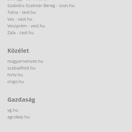
Szabolcs-Szatmár-Bereg - szon.hu
Tolna - teol.hu
Vas - vaol.hu
Veszprém - veol.hu
Zala - zaol.hu
Közélet
magyarnemzet.hu
szabadfold.hu
hirtv.hu
origo.hu
Gazdaság
vg.hu
agrokep.hu