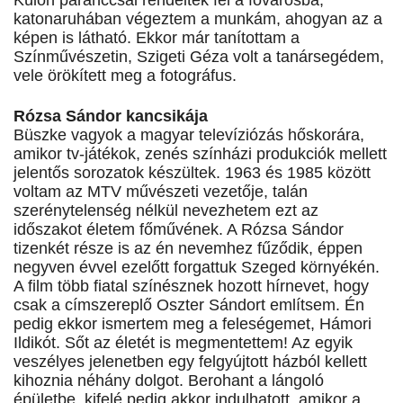
Külön paranccsal rendeltek fel a fővárosba,
katonaruhában végeztem a munkám, ahogyan az a
képen is látható. Ekkor már tanítottam a
Színművészetin, Szigeti Géza volt a tanársegédem,
vele örökített meg a fotográfus.
Rózsa Sándor kancsikája
Büszke vagyok a magyar televíziózás hőskorára,
amikor tv-játékok, zenés színházi produkciók mellett
jelentős sorozatok készültek. 1963 és 1985 között
voltam az MTV művészeti vezetője, talán
szerénytelenség nélkül nevezhetem ezt az
időszakot életem főművének. A Rózsa Sándor
tizenkét része is az én nevemhez fűződik, éppen
negyven évvel ezelőtt forgattuk Szeged környékén.
A film több fiatal színésznek hozott hírnevet, hogy
csak a címszereplő Oszter Sándort említsem. Én
pedig ekkor ismertem meg a feleségemet, Hámori
Ildikót. Sőt az életét is megmentettem! Az egyik
veszélyes jelenetben egy felgyújtott házból kellett
kihoznia néhány dolgot. Berohant a lángoló
épületbe, kifelé pedig akkor indulhatott, amikor a