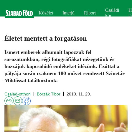
Családi
H
Közélet
Interjú
Riport
kör
tá
Életet mentett a forgatáson
Ismert emberek albumait lapozzuk fel
sorozatunkban, régi fotográfiákat nézegetünk és
hozzájuk kapcsolódó emlékeket idézünk. Ezúttal a
pályája során csaknem 180 művet rendezett Szinetár
Miklóssal találkoztunk.
Család-otthon
Borzák Tibor
2010. 11. 29.