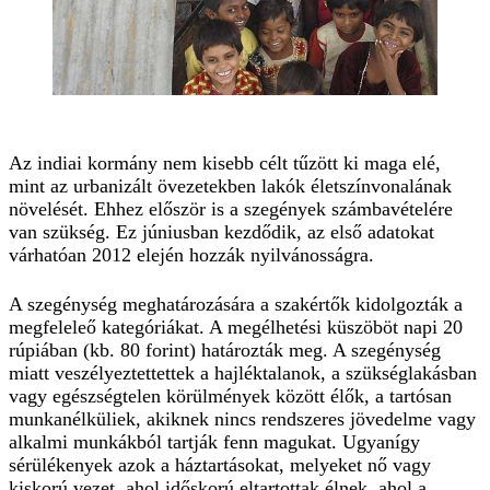
Az indiai kormány nem kisebb célt tűzött ki maga elé,
mint az urbanizált övezetekben lakók életszínvonalának
növelését. Ehhez először is a szegények számbavételére
van szükség. Ez júniusban kezdődik, az első adatokat
várhatóan 2012 elején hozzák nyilvánosságra.
A szegénység meghatározására a szakértők kidolgozták a
megfeleleő kategóriákat. A megélhetési küszöböt napi 20
rúpiában (kb. 80 forint) határozták meg. A szegénység
miatt veszélyeztettettek a hajléktalanok, a szükséglakásban
vagy egészségtelen körülmények között élők, a tartósan
munkanélküliek, akiknek nincs rendszeres jövedelme vagy
alkalmi munkákból tartják fenn magukat. Ugyanígy
sérülékenyek azok a háztartásokat, melyeket nő vagy
kiskorú vezet, ahol időskorú eltartottak élnek, ahol a