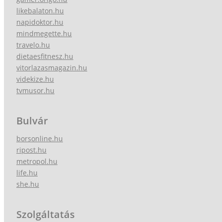
likebalaton.hu
napidoktor.hu
mindmegette.hu
travelo.hu
dietaesfitnesz.hu
vitorlazasmagazin.hu
videkize.hu
tvmusor.hu
Bulvár
borsonline.hu
ripost.hu
metropol.hu
life.hu
she.hu
Szolgáltatás