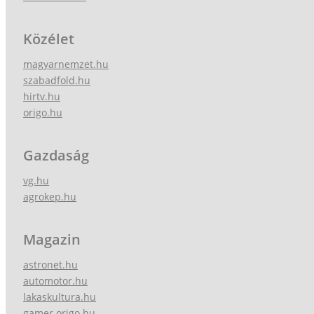
Közélet
magyarnemzet.hu
szabadfold.hu
hirtv.hu
origo.hu
Gazdaság
vg.hu
agrokep.hu
Magazin
astronet.hu
automotor.hu
lakaskultura.hu
gamer.origo.hu