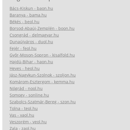
Bács-Kiskun - baon.hu
Baranya - bama.hu
Békés - beol.hu
Borsod-Abaúj-Zemplén - boon.hu
Csongrád - delmagyar.hu
Dunaújváros - duol.hu
Fejér - feol.hu
Győr-Moson-Sopron - kisalfold.hu
Hajdú-Bihar - haon.hu
Heves - heol.hu
Jász-Nagykun-Szolnok - szoljon.hu
Komárom-Esztergom - kemma.hu
Nógrád - nool.hu
Somogy - sonline.hu
Szabolcs-Szatmár-Bereg - szon.hu
Tolna - teol.hu
Vas - vaol.hu
Veszprém - veol.hu
Zala - zaol.hu