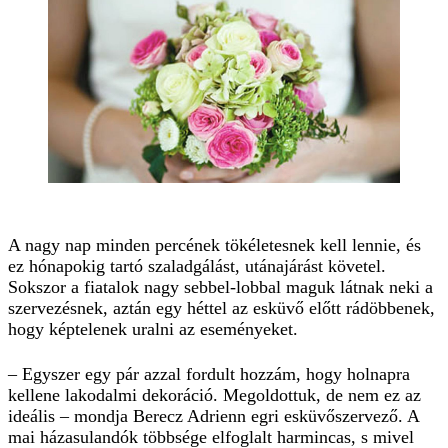
A nagy nap minden percének tökéletesnek kell lennie, és
ez hónapokig tartó szaladgálást, utánajárást követel.
Sokszor a fiatalok nagy sebbel-lobbal maguk látnak neki a
szervezésnek, aztán egy héttel az esküvő előtt rádöbbenek,
hogy képtelenek uralni az eseményeket.
– Egyszer egy pár azzal fordult hozzám, hogy holnapra
kellene lakodalmi dekoráció. Megoldottuk, de nem ez az
ideális – mondja Berecz Adrienn egri esküvőszervező. A
mai házasulandók többsége elfoglalt harmincas, s mivel