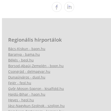
Regionális hírportálok
Bács-Kiskun - baon.hu
Baranya - bama.hu
Békés - beol.hu
Borsod-Abaúj-Zemplén - boon.hu
Csongrád - delmagyar.hu
Dunaújváros - duol.hu
Fejér - feol.hu
Győr-Moson-Sopron - kisalfold.hu
Hajdú-Bihar - haon.hu
Heves - heol.hu
Jász-Nagykun-Szolnok - szoljon.hu