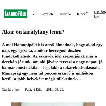
Családi
Közélet
Interjú
Riport
kör
Akar ön királylány lenni?
A mai Hamupipőkék is arról álmodnak, hogy akad egy
nap, egy éjszaka, amikor hercegnői díszben
tündökölhetnek. Az esküvők idei szezonjának már a
derekán járunk, ám aki jövőre tervezi a nagy napot, jó,
ha már most nekilát – legalább a takarékoskodásnak.
Manapság egy nem túl puccos esküvő is milliókba
kerül, a jobb helyekért mégis tülekednek…
Család-otthon
Palágyi Edit
2011. 08. 28.