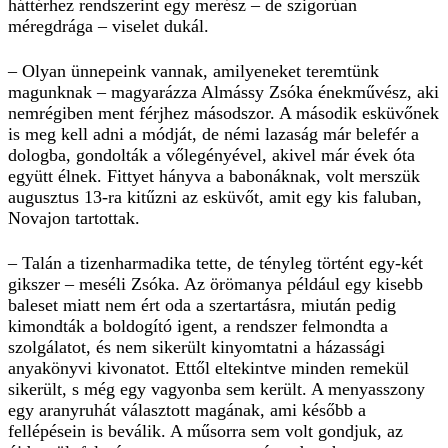
háttérhez rendszerint egy merész – de szigorúan
méregdrága – viselet dukál.
– Olyan ünnepeink vannak, amilyeneket teremtünk
magunknak – magyarázza Almássy Zsóka énekművész, aki
nemrégiben ment férjhez másodszor. A második esküvőnek
is meg kell adni a módját, de némi lazaság már belefér a
dologba, gondolták a vőlegényével, akivel már évek óta
együtt élnek. Fittyet hányva a babonáknak, volt merszük
augusztus 13-ra kitűzni az esküvőt, amit egy kis faluban,
Novajon tartottak.
– Talán a tizenharmadika tette, de tényleg történt egy-két
gikszer – meséli Zsóka. Az örömanya például egy kisebb
baleset miatt nem ért oda a szertartásra, miután pedig
kimondták a boldogító igent, a rendszer felmondta a
szolgálatot, és nem sikerült kinyomtatni a házassági
anyakönyvi kivonatot. Ettől eltekintve minden remekül
sikerült, s még egy vagyonba sem került. A menyasszony
egy aranyruhát választott magának, ami később a
fellépésein is beválik. A műsorra sem volt gondjuk, az