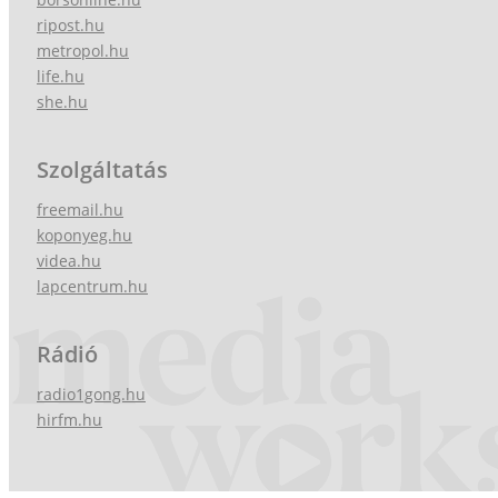
ripost.hu
metropol.hu
life.hu
she.hu
Szolgáltatás
freemail.hu
koponyeg.hu
videa.hu
lapcentrum.hu
Rádió
radio1gong.hu
hirfm.hu