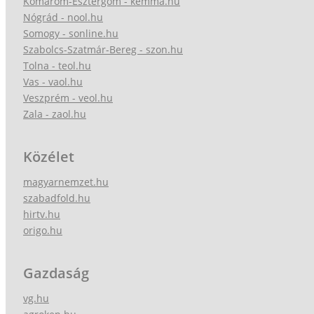
Komárom-Esztergom - kemma.hu
Nógrád - nool.hu
Somogy - sonline.hu
Szabolcs-Szatmár-Bereg - szon.hu
Tolna - teol.hu
Vas - vaol.hu
Veszprém - veol.hu
Zala - zaol.hu
Közélet
magyarnemzet.hu
szabadfold.hu
hirtv.hu
origo.hu
Gazdaság
vg.hu