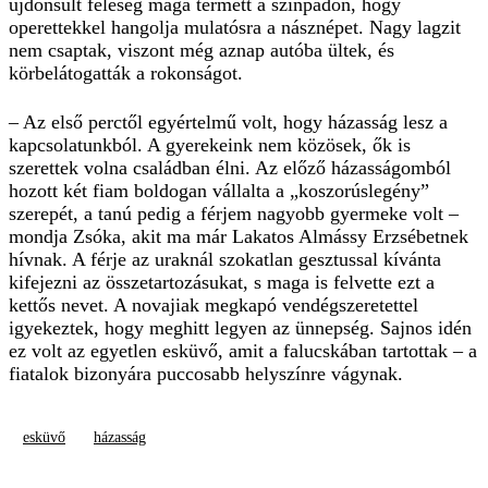
újdonsült feleség maga termett a színpadon, hogy
operettekkel hangolja mulatósra a násznépet. Nagy lagzit
nem csaptak, viszont még aznap autóba ültek, és
körbelátogatták a rokonságot.
– Az első perctől egyértelmű volt, hogy házasság lesz a
kapcsolatunkból. A gyerekeink nem közösek, ők is
szerettek volna családban élni. Az előző házasságomból
hozott két fiam boldogan vállalta a „koszorúslegény”
szerepét, a tanú pedig a férjem nagyobb gyermeke volt –
mondja Zsóka, akit ma már Lakatos Almássy Erzsébetnek
hívnak. A férje az uraknál szokatlan gesztussal kívánta
kifejezni az összetartozásukat, s maga is felvette ezt a
kettős nevet. A novajiak megkapó vendégszeretettel
igyekeztek, hogy meghitt legyen az ünnepség. Sajnos idén
ez volt az egyetlen esküvő, amit a falucskában tartottak – a
fiatalok bizonyára puccosabb helyszínre vágynak.
esküvő
házasság