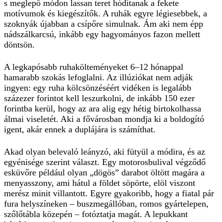
s meglepő módon lassan teret hódítanak a fekete
motívumok és kiegészítők. A ruhák egyre légiesebbek, a
szoknyák újabban a csípőre simulnak. Ám aki nem épp
nádszálkarcsú, inkább egy hagyományos fazon mellett
döntsön.
A legkapósabb ruhakölteményeket 6–12 hónappal
hamarabb szokás lefoglalni. Az illúziókat nem adják
ingyen: egy ruha kölcsönzéséért vidéken is legalább
százezer forintot kell leszurkolni, de inkább 150 ezer
forintba kerül, hogy az ara alig egy hétig birtokolhassa
álmai viseletét. Aki a fővárosban mondja ki a boldogító
igent, akár ennek a duplájára is számíthat.
Akad olyan belevaló leányzó, aki fütyül a módira, és az
egyénisége szerint választ. Egy motorosbulival végződő
esküvőre például olyan „dögös” darabot öltött magára a
menyasszony, ami hátul a földet söpörte, elöl viszont
merész minit villantott. Egyre gyakoribb, hogy a fiatal pár
fura helyszíneken – buszmegállóban, romos gyártelepen,
szőlőtábla közepén – fotóztatja magát. A lepukkant