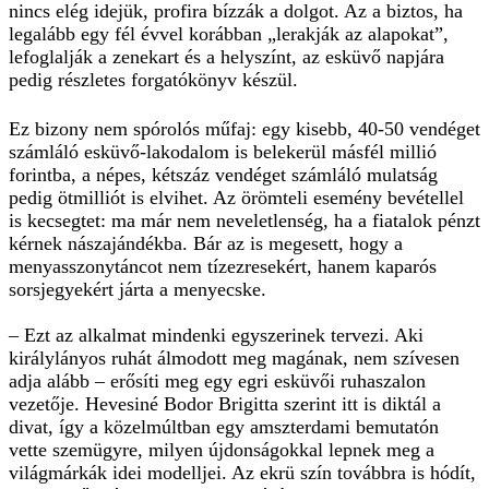
nincs elég idejük, profira bízzák a dolgot. Az a biztos, ha
legalább egy fél évvel korábban „lerakják az alapokat”,
lefoglalják a zenekart és a helyszínt, az esküvő napjára
pedig részletes forgatókönyv készül.
Ez bizony nem spórolós műfaj: egy kisebb, 40-50 vendéget
számláló esküvő-lakodalom is belekerül másfél millió
forintba, a népes, kétszáz vendéget számláló mulatság
pedig ötmilliót is elvihet. Az örömteli esemény bevétellel
is kecsegtet: ma már nem neveletlenség, ha a fiatalok pénzt
kérnek nászajándékba. Bár az is megesett, hogy a
menyasszonytáncot nem tízezresekért, hanem kaparós
sorsjegyekért járta a menyecske.
– Ezt az alkalmat mindenki egyszerinek tervezi. Aki
királylányos ruhát álmodott meg magának, nem szívesen
adja alább – erősíti meg egy egri esküvői ruhaszalon
vezetője. Hevesiné Bodor Brigitta szerint itt is diktál a
divat, így a közelmúltban egy amszterdami bemutatón
vette szemügyre, milyen újdonságokkal lepnek meg a
világmárkák idei modelljei. Az ekrü szín továbbra is hódít,