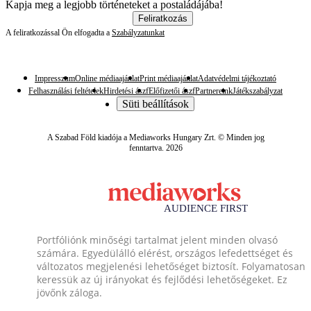
Kapja meg a legjobb történeteket a postaládájába!
Feliratkozás
A feliratkozással Ön elfogadta a
Szabályzatunkat
Impresszum
Online médiaajánlat
Print médiaajánlat
Adatvédelmi tájékoztató
Felhasználási feltételek
Hirdetési ászf
Előfizetői ászf
Partnereink
Játékszabályzat
Süti beállítások
A Szabad Föld kiadója a Mediaworks Hungary Zrt. © Minden jog
fenntartva. 2026
Portfóliónk minőségi tartalmat jelent minden olvasó
számára. Egyedülálló elérést, országos lefedettséget és
változatos megjelenési lehetőséget biztosít. Folyamatosan
keressük az új irányokat és fejlődési lehetőségeket. Ez
jövőnk záloga.