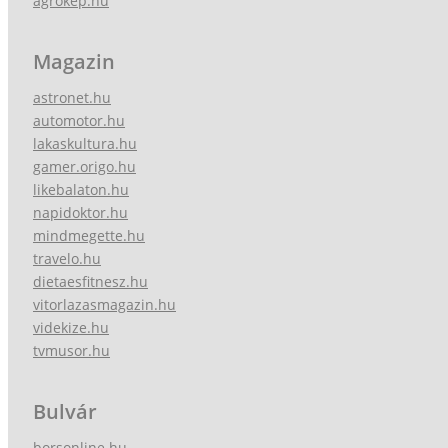
agrokep.hu
Magazin
astronet.hu
automotor.hu
lakaskultura.hu
gamer.origo.hu
likebalaton.hu
napidoktor.hu
mindmegette.hu
travelo.hu
dietaesfitnesz.hu
vitorlazasmagazin.hu
videkize.hu
tvmusor.hu
Bulvár
borsonline.hu