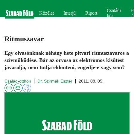
Családi
H
Közélet
Interjú
Riport
kör
tá
Ritmuszavar
Egy olvasónknak néhány hete pitvari ritmuszavaros a
szívműködése. Bár az orvosa az elektromos kisütést
javasolja, nem tudja eldönteni, engedje-e vagy sem?
Család-otthon
Dr. Szirmák Eszter
2011. 08. 05.