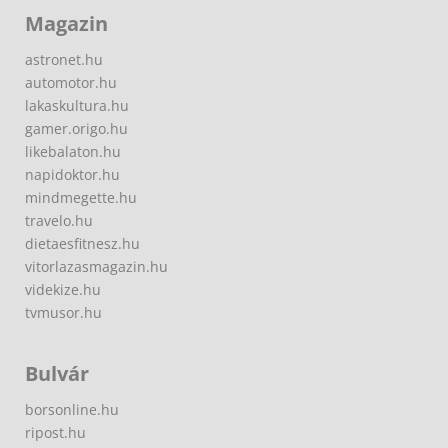
Magazin
astronet.hu
automotor.hu
lakaskultura.hu
gamer.origo.hu
likebalaton.hu
napidoktor.hu
mindmegette.hu
travelo.hu
dietaesfitnesz.hu
vitorlazasmagazin.hu
videkize.hu
tvmusor.hu
Bulvár
borsonline.hu
ripost.hu