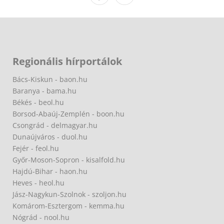
Regionális hírportálok
Bács-Kiskun - baon.hu
Baranya - bama.hu
Békés - beol.hu
Borsod-Abaúj-Zemplén - boon.hu
Csongrád - delmagyar.hu
Dunaújváros - duol.hu
Fejér - feol.hu
Győr-Moson-Sopron - kisalfold.hu
Hajdú-Bihar - haon.hu
Heves - heol.hu
Jász-Nagykun-Szolnok - szoljon.hu
Komárom-Esztergom - kemma.hu
Nógrád - nool.hu