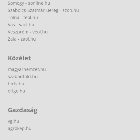
Somogy - sonline.hu
Szabolcs-Szatmár-Bereg - szon.hu
Tolna - teol.hu
Vas - vaol.hu
Veszprém - veol.hu
Zala - zaol.hu
Közélet
magyarnemzet.hu
szabadfold.hu
hirtv.hu
origo.hu
Gazdaság
vg.hu
agrokep.hu