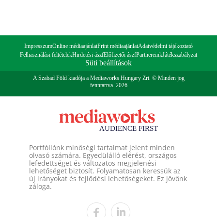
Impresszum
Online médiaajánlat
Print médiaajánlat
Adatvédelmi tájékoztató
Felhasználási feltételek
Hirdetési ászf
Előfizetői ászf
Partnereink
Játékszabályzat
Süti beállítások
A Szabad Föld kiadója a Mediaworks Hungary Zrt. © Minden jog
fenntartva. 2026
Portfóliónk minőségi tartalmat jelent minden
olvasó számára. Egyedülálló elérést, országos
lefedettséget és változatos megjelenési
lehetőséget biztosít. Folyamatosan keressük az
új irányokat és fejlődési lehetőségeket. Ez jövőnk
záloga.