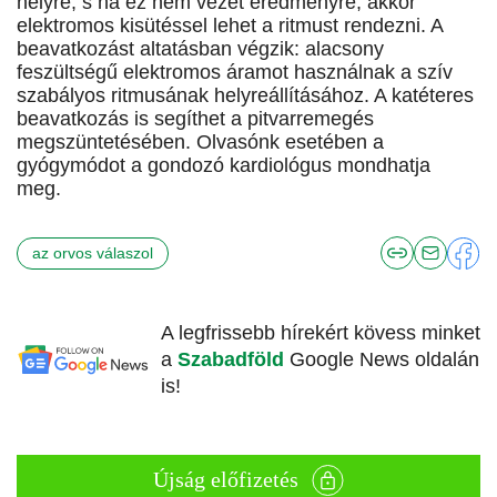
helyre, s ha ez nem vezet eredményre, akkor
elektromos kisütéssel lehet a ritmust rendezni. A
beavatkozást altatásban végzik: alacsony
feszültségű elektromos áramot használnak a szív
szabályos ritmusának helyreállításához. A katéteres
beavatkozás is segíthet a pitvarremegés
megszüntetésében. Olvasónk esetében a
gyógymódot a gondozó kardiológus mondhatja
meg.
az orvos válaszol
A legfrissebb hírekért kövess minket
a
Szabadföld
Google News oldalán
is!
Újság előfizetés