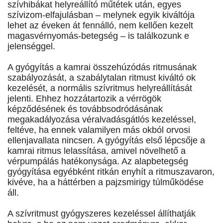
szívhibákat helyreállító műtétek után, egyes
szívizom-elfajulásban – melynek egyik kiváltója
lehet az éveken át fennálló, nem kellően kezelt
magasvérnyomás-betegség – is találkozunk e
jelenséggel.
A gyógyítás a kamrai összehúzódás ritmusának
szabályozását, a szabálytalan ritmust kiváltó ok
kezelését, a normális szívritmus helyreállítását
jelenti. Ehhez hozzátartozik a vérrögök
képződésének és továbbsodródásának
megakadályozása véralvadásgátlós kezeléssel,
feltéve, ha ennek valamilyen más okból orvosi
ellenjavallata nincsen. A gyógyítás első lépcsője a
kamrai ritmus lelassítása, amivel növelhető a
vérpumpálás hatékonysága. Az alapbetegség
gyógyítása egyébként ritkán enyhít a ritmuszavaron,
kivéve, ha a háttérben a pajzsmirigy túlműködése
áll.
A szívritmust gyógyszeres kezeléssel állíthatják