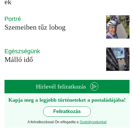
ek
Portré
Szemeiben tűz lobog
Egészségünk
Málló idő
Hírlevél feliratkozás
Kapja meg a legjobb történeteket a postaládájába!
Feliratkozás
A feliratkozással Ön elfogadta a
Szabályzatunkat