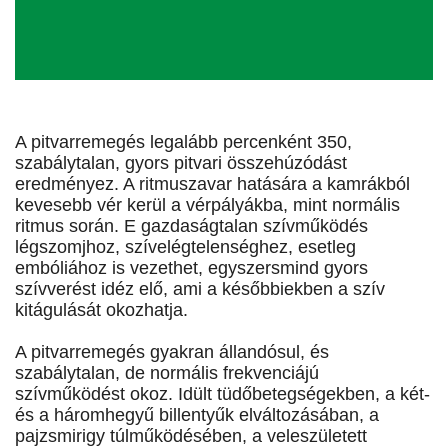
A pitvarremegés legalább percenként 350,
szabálytalan, gyors pitvari összehúzódást
eredményez. A ritmuszavar hatására a kamrákból
kevesebb vér kerül a vérpályákba, mint normális
ritmus során. E gazdaságtalan szívműködés
légszomjhoz, szívelégtelenséghez, esetleg
embóliához is vezethet, egyszersmind gyors
szívverést idéz elő, ami a későbbiekben a szív
kitágulását okozhatja.
A pitvarremegés gyakran állandósul, és
szabálytalan, de normális frekvenciájú
szívműködést okoz. Idült tüdőbetegségekben, a két-
és a háromhegyű billentyűk elváltozásában, a
pajzsmirigy túlműködésében, a veleszületett