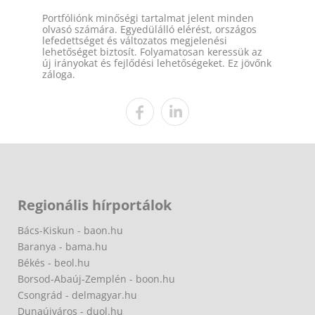
Portfóliónk minőségi tartalmat jelent minden
olvasó számára. Egyedülálló elérést, országos
lefedettséget és változatos megjelenési
lehetőséget biztosít. Folyamatosan keressük az
új irányokat és fejlődési lehetőségeket. Ez jövőnk
záloga.
Regionális hírportálok
Bács-Kiskun - baon.hu
Baranya - bama.hu
Békés - beol.hu
Borsod-Abaúj-Zemplén - boon.hu
Csongrád - delmagyar.hu
Dunaújváros - duol.hu