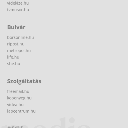
videkize.hu
tvmusor.hu
Bulvár
borsonline.hu
ripost.hu
metropol.hu
life.hu
she.hu
Szolgáltatás
freemail.hu
koponyeg.hu
videa.hu
lapcentrum.hu