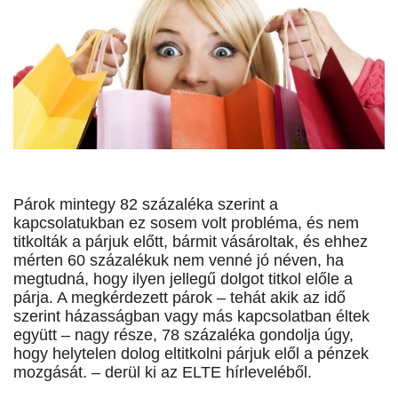
Párok mintegy 82 százaléka szerint a
kapcsolatukban ez sosem volt probléma, és nem
titkolták a párjuk előtt, bármit vásároltak, és ehhez
mérten 60 százalékuk nem venné jó néven, ha
megtudná, hogy ilyen jellegű dolgot titkol előle a
párja. A megkérdezett párok – tehát akik az idő
szerint házasságban vagy más kapcsolatban éltek
együtt – nagy része, 78 százaléka gondolja úgy,
hogy helytelen dolog eltitkolni párjuk elől a pénzek
mozgását. – derül ki az ELTE hírleveléből.