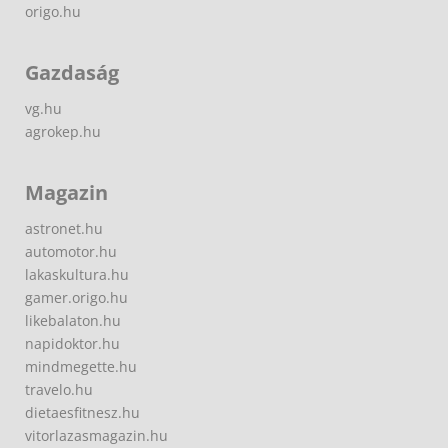
origo.hu
Gazdaság
vg.hu
agrokep.hu
Magazin
astronet.hu
automotor.hu
lakaskultura.hu
gamer.origo.hu
likebalaton.hu
napidoktor.hu
mindmegette.hu
travelo.hu
dietaesfitnesz.hu
vitorlazasmagazin.hu