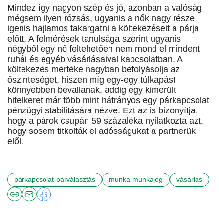
Mindez így nagyon szép és jó, azonban a valóság
mégsem ilyen rózsás, ugyanis a nők nagy része
igenis hajlamos takargatni a költekezéseit a párja
előtt. A felmérések tanulsága szerint ugyanis
négyből egy nő feltehetően nem mond el mindent
ruhái és egyéb vásárlásaival kapcsolatban. A
költekezés mértéke nagyban befolyásolja az
őszinteséget, hiszen míg egy-egy túlkapást
könnyebben bevallanak, addig egy kimerült
hitelkeret már több mint hátrányos egy párkapcsolat
pénzügyi stabilitására nézve. Ezt az is bizonyítja,
hogy a párok csupán 59 százaléka nyilatkozta azt,
hogy sosem titkolták el adósságukat a partnerük
elől.
párkapcsolat-párválasztás
munka-munkajog
vásárlás