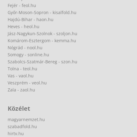
Fejér - feol.hu
Győr-Moson-Sopron - kisalfold.hu
Hajdú-Bihar - haon.hu
Heves - heol.hu
Jász-Nagykun-Szolnok - szoljon.hu
Komárom-Esztergom - kemma.hu
Nógrád - nool.hu
Somogy - sonline.hu
Szabolcs-Szatmár-Bereg - szon.hu
Tolna - teol.hu
Vas - vaol.hu
Veszprém - veol.hu
Zala - zaol.hu
Közélet
magyarnemzet.hu
szabadfold.hu
hirtv.hu