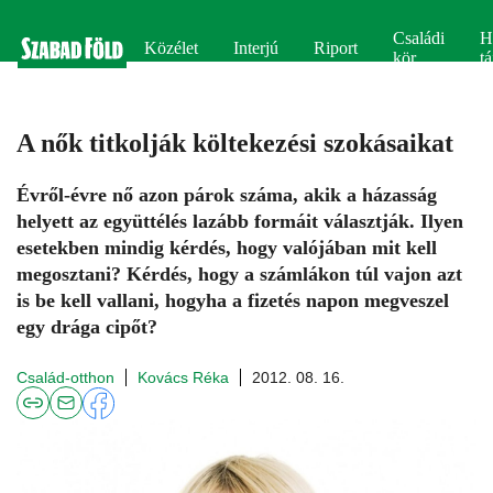
Családi
H
Közélet
Interjú
Riport
kör
tá
A nők titkolják költekezési szokásaikat
Évről-évre nő azon párok száma, akik a házasság
helyett az együttélés lazább formáit választják. Ilyen
esetekben mindig kérdés, hogy valójában mit kell
megosztani? Kérdés, hogy a számlákon túl vajon azt
is be kell vallani, hogyha a fizetés napon megveszel
egy drága cipőt?
Család-otthon
Kovács Réka
2012. 08. 16.