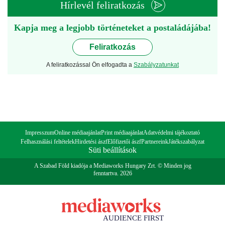
Hírlevél feliratkozás
Kapja meg a legjobb történeteket a postaládájába!
Feliratkozás
A feliratkozással Ön elfogadta a
Szabályzatunkat
Impresszum
Online médiaajánlat
Print médiaajánlat
Adatvédelmi tájékoztató
Felhasználási feltételek
Hirdetési ászf
Előfizetői ászf
Partnereink
Játékszabályzat
Süti beállítások
A Szabad Föld kiadója a Mediaworks Hungary Zrt. © Minden jog
fenntartva. 2026