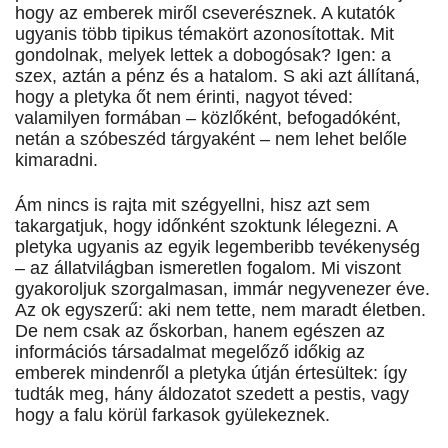
hogy az emberek miről cseverésznek. A kutatók
ugyanis több tipikus témakört azonosítottak. Mit
gondolnak, melyek lettek a dobogósak? Igen: a
szex, aztán a pénz és a hatalom. S aki azt állítaná,
hogy a pletyka őt nem érinti, nagyot téved:
valamilyen formában – közlőként, befogadóként,
netán a szóbeszéd tárgyaként – nem lehet belőle
kimaradni.
Ám nincs is rajta mit szégyellni, hisz azt sem
takargatjuk, hogy időnként szoktunk lélegezni. A
pletyka ugyanis az egyik legemberibb tevékenység
– az állatvilágban ismeretlen fogalom. Mi viszont
gyakoroljuk szorgalmasan, immár negyvenezer éve.
Az ok egyszerű: aki nem tette, nem maradt életben.
De nem csak az őskorban, hanem egészen az
információs társadalmat megelőző időkig az
emberek mindenről a pletyka útján értesültek: így
tudták meg, hány áldozatot szedett a pestis, vagy
hogy a falu körül farkasok gyülekeznek.