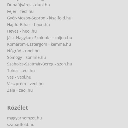
Dunaújváros - duol.hu
Fejér - feol.hu
Győr-Moson-Sopron - kisalfold.hu
Hajdú-Bihar - haon.hu
Heves - heol.hu
Jász-Nagykun-Szolnok - szoljon.hu
Komárom-Esztergom - kemma.hu
Nógrád - nool.hu
Somogy - sonline.hu
Szabolcs-Szatmár-Bereg - szon.hu
Tolna - teol.hu
Vas - vaol.hu
Veszprém - veol.hu
Zala - zaol.hu
Közélet
magyarnemzet.hu
szabadfold.hu