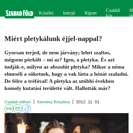
Családi
H
Közélet
Interjú
Riport
kör
tá
Miért pletykálunk éjjel-nappal?
Gyorsan terjed, de nem járvány; lehet szaftos,
mégsem pörkölt – mi az? Igen, a pletyka. És azt
tudják-e, milyen az abszolút pletyka? Mikor a néma
elmeséli a süketnek, hogy a vak látta a bénát szaladni.
De félre a tréfával! A pletyka az utóbbi években
komoly kutatási területté vált. Hallották már?
Család-otthon
Kemény Krisztina
2012. 11. 01.