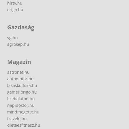
hirtv.hu
origo.hu
Gazdaság
vg.hu
agrokep.hu
Magazin
astronet.hu
automotor.hu
lakaskultura.hu
gamer.origo.hu
likebalaton.hu
napidoktor.hu
mindmegette.hu
travelo.hu
dietaesfitnesz.hu