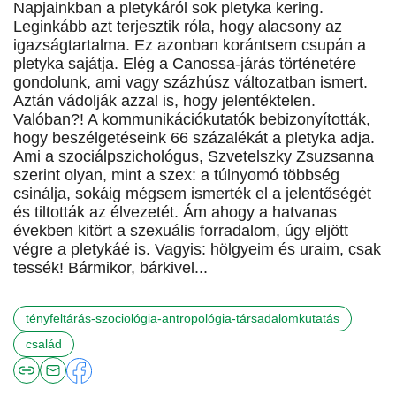
Napjainkban a pletykáról sok pletyka kering.
Leginkább azt terjesztik róla, hogy alacsony az
igazságtartalma. Ez azonban korántsem csupán a
pletyka sajátja. Elég a Canossa-járás történetére
gondolunk, ami vagy százhúsz változatban ismert.
Aztán vádolják azzal is, hogy jelentéktelen.
Valóban?! A kommunikációkutatók bebizonyították,
hogy beszélgetéseink 66 százalékát a pletyka adja.
Ami a szociálpszichológus, Szvetelszky Zsuzsanna
szerint olyan, mint a szex: a túlnyomó többség
csinálja, sokáig mégsem ismerték el a jelentőségét
és tiltották az élvezetét. Ám ahogy a hatvanas
években kitört a szexuális forradalom, úgy eljött
végre a pletykáé is. Vagyis: hölgyeim és uraim, csak
tessék! Bármikor, bárkivel...
tényfeltárás-szociológia-antropológia-társadalomkutatás
család