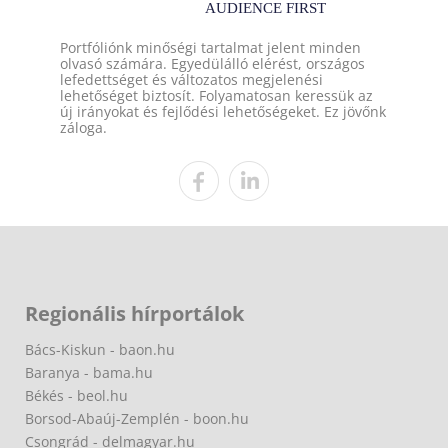
Portfóliónk minőségi tartalmat jelent minden
olvasó számára. Egyedülálló elérést, országos
lefedettséget és változatos megjelenési
lehetőséget biztosít. Folyamatosan keressük az
új irányokat és fejlődési lehetőségeket. Ez jövőnk
záloga.
Regionális hírportálok
Bács-Kiskun - baon.hu
Baranya - bama.hu
Békés - beol.hu
Borsod-Abaúj-Zemplén - boon.hu
Csongrád - delmagyar.hu