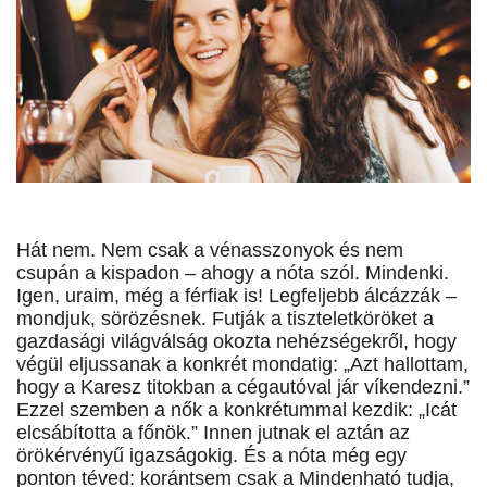
Hát nem. Nem csak a vénasszonyok és nem
csupán a kispadon – ahogy a nóta szól. Mindenki.
Igen, uraim, még a férfiak is! Legfeljebb álcázzák –
mondjuk, sörözésnek. Futják a tiszteletköröket a
gazdasági világválság okozta nehézségekről, hogy
végül eljussanak a konkrét mondatig: „Azt hallottam,
hogy a Karesz titokban a cégautóval jár víkendezni.”
Ezzel szemben a nők a konkrétummal kezdik: „Icát
elcsábította a főnök.” Innen jutnak el aztán az
örökérvényű igazságokig. És a nóta még egy
ponton téved: korántsem csak a Mindenható tudja,