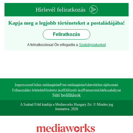
Hírlevél feliratkozás
Kapja meg a legjobb történeteket a postaládájába!
Feliratkozás
A feliratkozással Ön elfogadta a
Szabályzatunkat
Impresszum
Online médiaajánlat
Print médiaajánlat
Adatvédelmi tájékoztató
Felhasználási feltételek
Hirdetési ászf
Előfizetői ászf
Partnereink
Játékszabályzat
Süti beállítások
A Szabad Föld kiadója a Mediaworks Hungary Zrt. © Minden jog
fenntartva. 2026