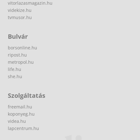
vitorlazasmagazin.hu
videkize.hu
tvmusor.hu
Bulvár
borsonline.hu
ripost.hu
metropol.hu
life.hu
she.hu
Szolgáltatás
freemail.hu
koponyeg.hu
videa.hu
lapcentrum.hu