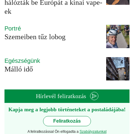
hálózták be Európát a kínai vape-
ek
Portré
Szemeiben tűz lobog
Egészségünk
Málló idő
Hírlevél feliratkozás
Kapja meg a legjobb történeteket a postaládájába!
Feliratkozás
A feliratkozással Ön elfogadta a
Szabályzatunkat