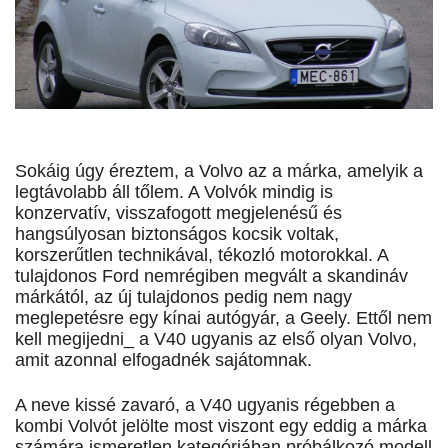
Sokáig úgy éreztem, a Volvo az a márka, amelyik a
legtávolabb áll tőlem. A Volvók mindig is
konzervatív, visszafogott megjelenésű és
hangsúlyosan biztonságos kocsik voltak,
korszerűtlen technikával, tékozló motorokkal. A
tulajdonos Ford nemrégiben megvált a skandináv
márkától, az új tulajdonos pedig nem nagy
meglepetésre egy kínai autógyár, a Geely. Ettől nem
kell megijedni_ a V40 ugyanis az első olyan Volvo,
amit azonnal elfogadnék sajátomnak.
A neve kissé zavaró, a V40 ugyanis régebben a
kombi Volvót jelölte most viszont egy eddig a márka
számára ismeretlen kategóriában próbálkozó modell