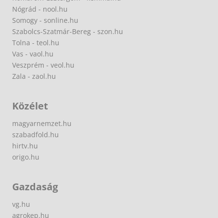
Nógrád - nool.hu
Somogy - sonline.hu
Szabolcs-Szatmár-Bereg - szon.hu
Tolna - teol.hu
Vas - vaol.hu
Veszprém - veol.hu
Zala - zaol.hu
Közélet
magyarnemzet.hu
szabadfold.hu
hirtv.hu
origo.hu
Gazdaság
vg.hu
agrokep.hu