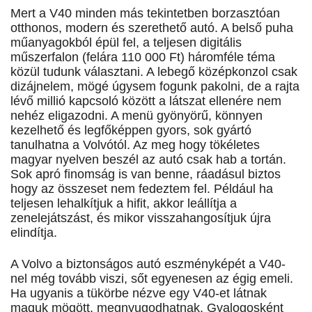
Mert a V40 minden más tekintetben borzasztóan
otthonos, modern és szerethető autó. A belső puha
műanyagokból épül fel, a teljesen digitális
műszerfalon (felára 110 000 Ft) háromféle téma
közül tudunk választani. A lebegő középkonzol csak
dizájnelem, mögé úgysem fogunk pakolni, de a rajta
lévő millió kapcsoló között a látszat ellenére nem
nehéz eligazodni. A menü gyönyörű, könnyen
kezelhető és legfőképpen gyors, sok gyártó
tanulhatna a Volvótól. Az meg hogy tökéletes
magyar nyelven beszél az autó csak hab a tortán.
Sok apró finomság is van benne, ráadásul biztos
hogy az összeset nem fedeztem fel. Például ha
teljesen lehalkítjuk a hifit, akkor leállítja a
zenelejátszást, és mikor visszahangosítjuk újra
elindítja.
A Volvo a biztonságos autó eszményképét a V40-
nel még tovább viszi, sőt egyenesen az égig emeli.
Ha ugyanis a tükörbe nézve egy V40-et látnak
maguk mögött, megnyugodhatnak. Gyalogosként