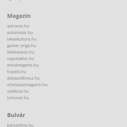
Magazin
astronet.hu
automotor.hu
lakaskultura.hu
gamer.origo.hu
likebalaton.hu
napidoktor.hu
mindmegette.hu
travelo.hu
dietaesfitnesz.hu
vitorlazasmagazin.hu
videkize.hu
tvmusor.hu
Bulvár
borsonline.hu