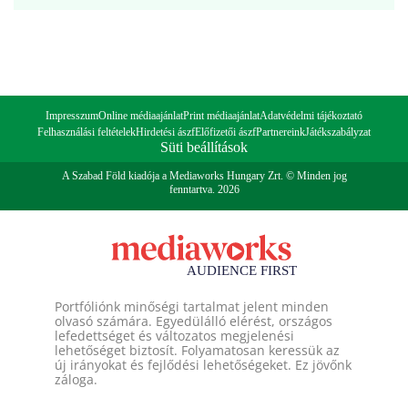
Impresszum
Online médiaajánlat
Print médiaajánlat
Adatvédelmi tájékoztató
Felhasználási feltételek
Hirdetési ászf
Előfizetői ászf
Partnereink
Játékszabályzat
Süti beállítások
A Szabad Föld kiadója a Mediaworks Hungary Zrt. © Minden jog
fenntartva. 2026
Portfóliónk minőségi tartalmat jelent minden
olvasó számára. Egyedülálló elérést, országos
lefedettséget és változatos megjelenési
lehetőséget biztosít. Folyamatosan keressük az
új irányokat és fejlődési lehetőségeket. Ez jövőnk
záloga.