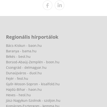
Regionális hírportálok
Bács-Kiskun - baon.hu
Baranya - bama.hu
Békés - beol.hu
Borsod-Abaúj-Zemplén - boon.hu
Csongrád - delmagyar.hu
Dunaújváros - duol.hu
Fejér - feol.hu
Győr-Moson-Sopron - kisalfold.hu
Hajdú-Bihar - haon.hu
Heves - heol.hu
Jász-Nagykun-Szolnok - szoljon.hu
Komárom-Esztergom - kemma.hu