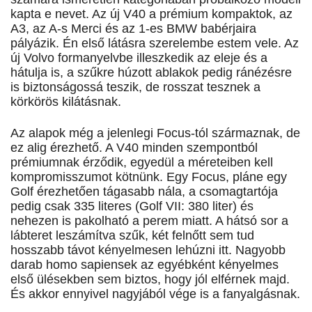
kapta e nevet. Az új V40 a prémium kompaktok, az
A3, az A-s Merci és az 1-es BMW babérjaira
pályázik. Én első látásra szerelembe estem vele. Az
új Volvo formanyelvbe illeszkedik az eleje és a
hátulja is, a szűkre húzott ablakok pedig ránézésre
is biztonságossá teszik, de rosszat tesznek a
körkörös kilátásnak.
Az alapok még a jelenlegi Focus-tól származnak, de
ez alig érezhető. A V40 minden szempontból
prémiumnak érződik, egyedül a méreteiben kell
kompromisszumot kötnünk. Egy Focus, pláne egy
Golf érezhetően tágasabb nála, a csomagtartója
pedig csak 335 literes (Golf VII: 380 liter) és
nehezen is pakolható a perem miatt. A hátsó sor a
lábteret leszámítva szűk, két felnőtt sem tud
hosszabb távot kényelmesen lehúzni itt. Nagyobb
darab homo sapiensek az egyébként kényelmes
első ülésekben sem biztos, hogy jól elférnek majd.
És akkor ennyivel nagyjából vége is a fanyalgásnak.