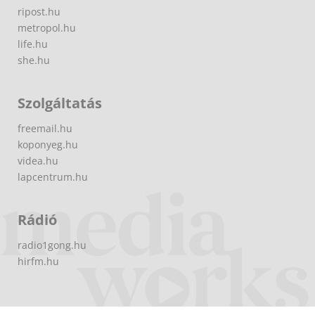
ripost.hu
metropol.hu
life.hu
she.hu
Szolgáltatás
freemail.hu
koponyeg.hu
videa.hu
lapcentrum.hu
Rádió
radio1gong.hu
hirfm.hu