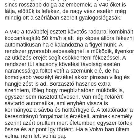
sincs rosszabb dolga az embernek, a V40 őket is
látja, előttük is lefékez, de nagy vész esetén még
mindig ott a szériában szerelt gyalogoslégzsák.
A V40 a továbbfejlesztett követős radarral kombinált
koccanásgátló 50 km/h alatt lép képes állóra fékezni
automatikusan ha elkalandozna a figyelmünk. A
rendszer gyorsabb sebességnél is működik, ilyenkor
az ütközés erejét segít csökkenteni fékezéssel. A
rendszer túl alacsony követési távolság esetén
narancssárga foltot vetít a szemünk elé, de ha
komolyabb veszélyt érzékel akkor pirosan villog és
hangjelzést is ad. Borzasztó hasznos extra
szerintem, főleg hogy megbízhatóan működik is,
egyszer sem riasztott tévesen. Van még felárért
sávtartó automatika, ami enyhén vissza is
kormányoz a sávba és holttérfigyelő. A tolatóradar a
keresztirányú forgalmat is érzékeli, aminek személy
szerint azért örültem mert életemben egyszer törtek
össze és az pont így történt. Ha a Volvo-ban ültem
volna, nem lett volna baj.