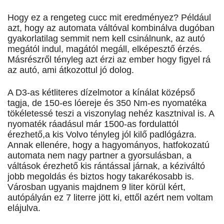
Hogy ez a rengeteg cucc mit eredményez? Például
azt, hogy az automata váltóval kombinálva dugóban
gyakorlatilag semmit nem kell csinálnunk, az autó
megától indul, magától megáll, elképesztő érzés.
Másrészről tényleg azt érzi az ember hogy figyel rá
az autó, ami átkozottul jó dolog.
A D3-as kétliteres dízelmotor a kínálat középső
tagja, de 150-es lóereje és 350 Nm-es nyomatéka
tökéletessé teszi a viszonylag nehéz kasztnival is. A
nyomaték ráadásul már 1500-as fordulattól
érezhető,a kis Volvo tényleg jól kilő padlógázra.
Annak ellenére, hogy a hagyományos, hatfokozatú
automata nem nagy partner a gyorsulásban, a
váltások érezhető kis rántással járnak, a kéziváltó
jobb megoldás és biztos hogy takarékosabb is.
Városban ugyanis majdnem 9 liter körül kért,
autópályán ez 7 literre jött ki, ettől azért nem voltam
elájulva.