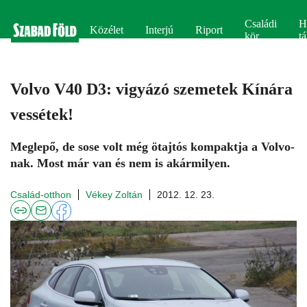
Családi
H
Közélet
Interjú
Riport
kör
tá
Volvo V40 D3: vigyázó szemetek Kínára
vessétek!
Meglepő, de sose volt még ötajtós kompaktja a Volvo-
nak. Most már van és nem is akármilyen.
Család-otthon
Vékey Zoltán
2012. 12. 23.