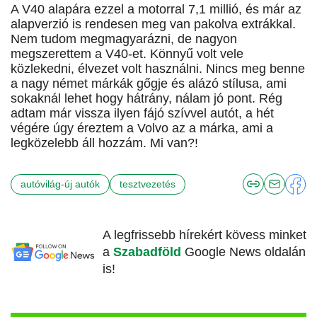
A V40 alapára ezzel a motorral 7,1 millió, és már az
alapverzió is rendesen meg van pakolva extrákkal.
Nem tudom megmagyarázni, de nagyon
megszerettem a V40-et. Könnyű volt vele
közlekedni, élvezet volt használni. Nincs meg benne
a nagy német márkák gőgje és alázó stílusa, ami
sokaknál lehet hogy hátrány, nálam jó pont. Rég
adtam már vissza ilyen fájó szívvel autót, a hét
végére úgy éreztem a Volvo az a márka, ami a
legközelebb áll hozzám. Mi van?!
autóvilág-új autók
tesztvezetés
A legfrissebb hírekért kövess minket
a
Szabadföld
Google News oldalán
is!