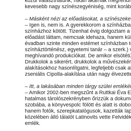
közül választhatunk, ritkán akarnak megrendí
kevesebb nagy színészegyéniség, mint korá
– Másként nézi az előadásokat, a színészeke
– Igen is, nem is. A gyerekkorom a színházban
színházhoz kötött. Tizenhat évig dolgoztam 
előadást láttam, nemcsak idehaza, hanem kül
évadban szinte minden estémet színházban tö
színháztörténész, egyetemi tanár – a szerk.)
meghívandó produkciókat. De amikor elsötétül
Drukkolok a sikerért, drukkolok a művészeké
alakításokhoz hasonlítgatni, legfeljebb csak 
zseniális Cipolla-alakítása után nagy élvezet
– Itt, a lakásában minden tárgy szülei emlékét
– Amikor 2002-ben megszűnt a Ruttkai Éva Eml
hatalmas tárolószekrényben őrizzük a doku
szobába, a könyvespolc fölött és alatt is d
hanem fotók, szerepkatalógusok, kazetták lapu
közelében álló tálalót Latinovits vette Felvid
emlék.