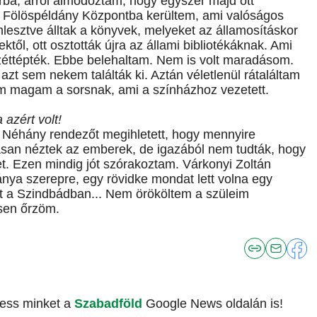
ba, arról álmodoztam, hogy egyszer majd ott
 Fölöspéldány Központba kerültem, ami valóságos
ömlesztve álltak a könyvek, melyeket az államosításkor
ől, ott osztották újra az állami bibliotékáknak. Ami
zéttépték. Ebbe belehaltam. Nem is volt maradásom.
zt sem nekem találták ki. Aztán véletlenül rátaláltam
m magam a sorsnak, ami a színházhoz vezetett.
 azért volt!
 Néhány rendezőt megihletett, hogy mennyire
asan néztek az emberek, de igazából nem tudták, hogy
. Ezen mindig jót szórakoztam. Várkonyi Zoltán
lánya szerepre, egy rövidke mondat lett volna egy
net a Szindbádban... Nem örököltem a szüleim
esen őrzöm.
vess minket a
Szabadföld
Google News oldalán is!