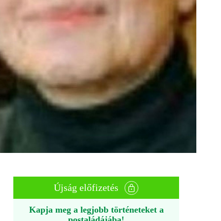
Újság előfizetés
Kapja meg a legjobb történeteket a
postaládájába!