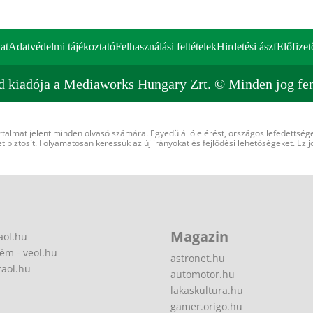
at
Adatvédelmi tájékoztató
Felhasználási feltételek
Hirdetési ászf
Előfizet
d kiadója a Mediaworks Hungary Zrt. © Minden jog fen
rtalmat jelent minden olvasó számára. Egyedülálló elérést, országos lefedettsége
 biztosít. Folyamatosan keressük az új irányokat és fejlődési lehetőségeket. Ez j
Magazin
aol.hu
ém - veol.hu
astronet.hu
zaol.hu
automotor.hu
lakaskultura.hu
gamer.origo.hu