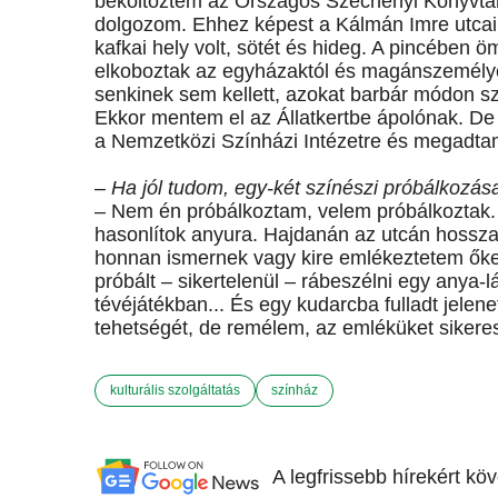
beköltöztem az Országos Széchényi Könyvtár
dolgozom. Ehhez képest a Kálmán Imre utcai
kafkai hely volt, sötét és hideg. A pincében 
elkoboztak az egyházaktól és magánszemélyekt
senkinek sem kellett, azokat barbár módon s
Ekkor mentem el az Állatkertbe ápolónak. De a
a Nemzetközi Színházi Intézetre és megadta
– Ha jól tudom, egy-két színészi próbálkozása
– Nem én próbálkoztam, velem próbálkoztak.
hasonlítok anyura. Hajdanán az utcán hossz
honnan ismernek vagy kire emlékeztetem őket
próbált – sikertelenül – rábeszélni egy anya-
tévéjátékban... És egy kudarcba fulladt jele
tehetségét, de remélem, az emléküket siker
kulturális szolgáltatás
színház
A legfrissebb hírekért kö