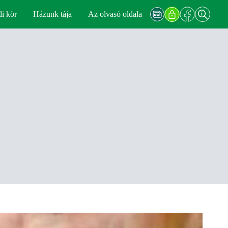
di kör
Házunk tája
Az olvasó oldala