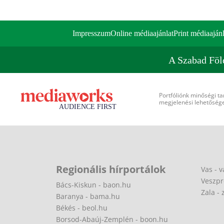
Impresszum
Online médiaajánlat
Print médiaajánl
A Szabad Föl
Portfóliónk minőségi ta
megjelenési lehetőséget
Regionális hírportálok
Vas - v
Veszpr
Bács-Kiskun - baon.hu
Zala - 
Baranya - bama.hu
Békés - beol.hu
Borsod-Abaúj-Zemplén - boon.hu