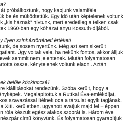
ra?
át próbálkoztunk, hogy kapjunk valamiféle
tük be és működtettük. Egy idő után képtelenek voltunk
ak „kis háznak” hívtunk, mert eredetileg a telken csak
ettek 1960-ban egy kőházat anyu Kossuth-díjából.
y ilyen színháztörténeti értéket!
unk, de sosem nyertünk. Még azt sem sikerült
atlant. Úgy voltak vele, ha nekünk fontos, akkor álljuk
 nevek semmit nem jelentenek. Miután folyamatosan
rtotta össze, kénytelenek voltunk eladni. Aztán
nek belőle közkinccsé?
re kiállításokat rendezünk. Szóba került, hogy a
fényképek. Megalapítottuk a Ruttkai Éva-emlékdíjat,
os szavazással ítélnek oda a társulat egyik tagjának.
a XIII. kerületben, ugyanott avatjuk majd fel – éppen
n róla készült egész alakos szobrát is. Három éve
zínészpár című könyvünk. És folyamatosan gyarapítjuk