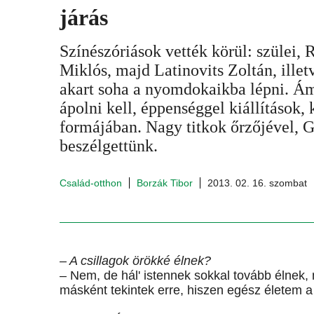
járás
Színészóriások vették körül: szülei, 
Miklós, majd Latinovits Zoltán, ill
akart soha a nyomdokaikba lépni. Ám
ápolni kell, éppenséggel kiállítások,
formájában. Nagy titkok őrzőjével, G
beszélgettünk.
Család-otthon
Borzák Tibor
2013. 02. 16. szombat
– A csillagok örökké élnek?
– Nem, de hál' istennek sokkal tovább élnek, 
másként tekintek erre, hiszen egész életem a 