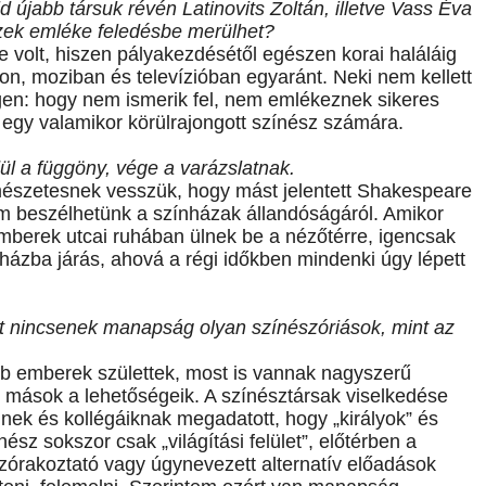
 újabb társuk révén Latinovits Zoltán, illetve Vass Éva
szek emléke feledésbe merülhet?
 volt, hiszen pályakezdésétől egészen korai haláláig
don, moziban és televízióban egyaránt. Neki nem kellett
gen: hogy nem ismerik fel, nem emlékeznek sikeres
s egy valamikor körülrajongott színész számára.
ül a függöny, vége a varázslatnak.
rmészetesnek vesszük, hogy mást jelentett Shakespeare
m beszélhetünk a színházak állandóságáról. Amikor
emberek utcai ruhában ülnek be a nézőtérre, igencsak
zba járás, ahová a régi időkben mindenki úgy lépett
t nincsenek manapság olyan színészóriások, mint az
 emberek születtek, most is vannak nagyszerű
mások a lehetőségeik. A színésztársak viselkedése
mnek és kollégáiknak megadatott, hogy „királyok” és
sz sokszor csak „világítási felület”, előtérben a
szórakoztató vagy úgynevezett alternatív előadások