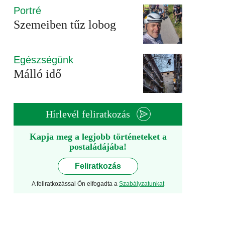
Portré
Szemeiben tűz lobog
Egészségünk
Málló idő
Hírlevél feliratkozás
Kapja meg a legjobb történeteket a
postaládájába!
Feliratkozás
A feliratkozással Ön elfogadta a
Szabályzatunkat