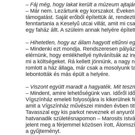
– Fáj még, hogy lakat került a múzeum ajtajá
– Már nem. Lezártunk egy korszakot. Éveken 
támogatást. Saját erőből építettük át, rendez
fenntartania a Keselyű utcai villát, amit mi cs
egy faház állt. A szüleim annak helyére épít
– Hihetetlen, hogy az állam hagyott eltűnni eg
– Mindenki ezt mondja. Rendszeresen pályázt
elérnünk, hogy emlékhellyé nyilvánítsák az ing
mi a költségeket. Rá kellett jönnünk, a nagy
romlott a ház állaga, már csak a mosolyunk ta
lebontották és más épült a helyére.
– Viszont együtt maradt a hagyaték. Mit tesz
– Mindent, amire lehetőségünk van. Időről idő
Vígszínház emeleti folyosójára is kikerülnek 
amit a Vígszínház művészei minden évben titk
Tavasszal egy kis parkot neveznek el anyuról 
hatvanadik születésnapomon – Marosits Istvá
jelent meg a férjemmel közösen írott, Áloms
a gyűjteményt.