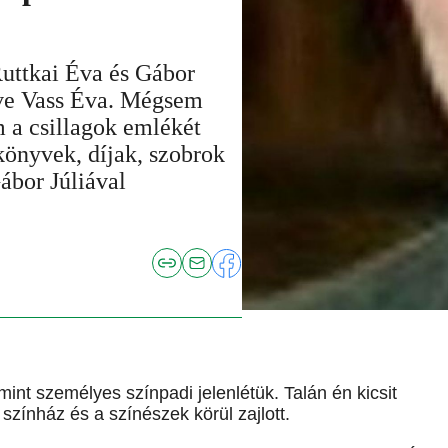
Ruttkai Éva és Gábor
etve Vass Éva. Mégsem
 a csillagok emlékét
 könyvek, díjak, szobrok
ábor Júliával
mint személyes színpadi jelenlétük. Talán én kicsit
színház és a színészek körül zajlott.