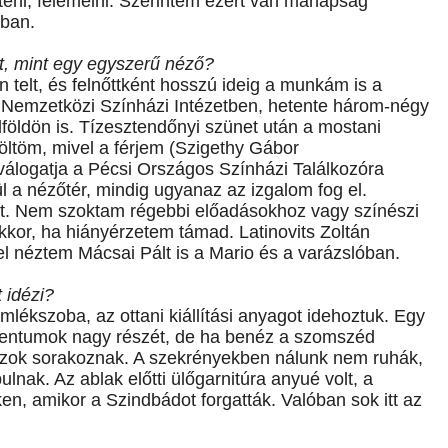
teni, felemelni. Szerintem ezért van manapság
bban.
t, mint egy egyszerű néző?
 telt, és felnőttként hosszú ideig a munkám is a
a Nemzetközi Színházi Intézetben, hetente három-négy
földön is. Tízesztendőnyi szünet után a mostani
ltöm, mivel a férjem (Szigethy Gábor
 válogatja a Pécsi Országos Színházi Találkozóra
 a nézőtér, mindig ugyanaz az izgalom fog el.
rt. Nem szoktam régebbi előadásokhoz vagy színészi
akkor, ha hiányérzetem támad. Latinovits Zoltán
tel néztem Mácsai Pált is a Mario és a varázslóban.
 idézi?
ékszoba, az ottani kiállítási anyagot idehoztuk. Egy
mentumok nagy részét, de ha benéz a szomszéd
obozok sorakoznak. A szekrényekben nálunk nem ruhák,
lnak. Az ablak előtti ülőgarnitúra anyué volt, a
éken, amikor a Szindbádot forgatták. Valóban sok itt az