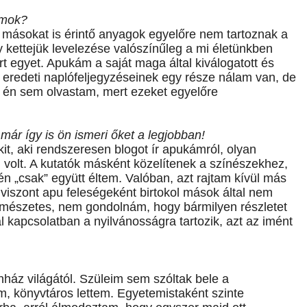
umok?
másokat is érintő anyagok egyelőre nem tartoznak a
y kettejük levelezése valószínűleg a mi életünkben
 egyet. Apukám a saját maga által kiválogatott és
Az eredeti naplófeljegyzéseinek egy része nálam van, de
 én sem olvastam, mert ezeket egyelőre
már így is ön ismeri őket a legjobban!
kit, aki rendszeresen blogot ír apukámról, olyan
m volt. A kutatók másként közelítenek a színészekhez,
én „csak” együtt éltem. Valóban, azt rajtam kívül más
 viszont apu feleségeként birtokol mások által nem
rmészetes, nem gondolnám, hogy bármilyen részletet
 kapcsolatban a nyilvánosságra tartozik, azt az imént
ház világától. Szüleim sem szóltak bele a
, könyvtáros lettem. Egyetemistaként szinte