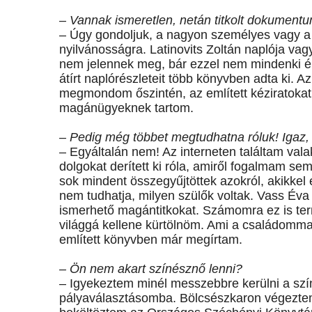
– Vannak ismeretlen, netán titkolt dokument
– Úgy gondoljuk, a nagyon személyes vagy a 
nyilvánosságra. Latinovits Zoltán naplója vag
nem jelennek meg, bár ezzel nem mindenki ért
átírt naplórészleteit több könyvben adta ki. 
megmondom őszintén, az említett kéziratokat
magánügyeknek tartom.
– Pedig még többet megtudhatna róluk! Igaz, 
– Egyáltalán nem! Az interneten találtam vala
dolgokat derített ki róla, amiről fogalmam se
sok mindent összegyűjtöttek azokról, akikkel 
nem tudhatja, milyen szülők voltak. Vass Éva
ismerhető magántitkokat. Számomra ez is te
világgá kellene kürtölnöm. Ami a családommal
említett könyvben már megírtam.
– Ön nem akart színésznő lenni?
– Igyekeztem minél messzebbre kerülni a szín
pályaválasztásomba. Bölcsészkaron végeztem