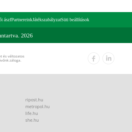
ői ászf
Partnereink
Játékszabályzat
Süti beállítások
ntartva. 2026
t és változatos
övőnk záloga.
ripost.hu
metropol.hu
life.hu
she.hu