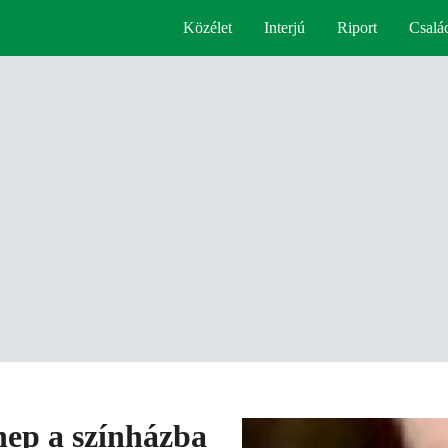
Közélet
Interjú
Riport
Csalá
ep a színházba