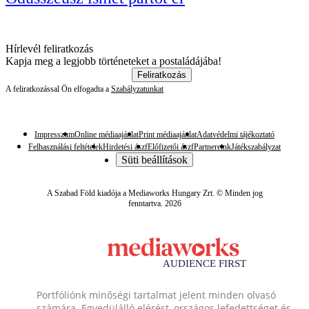
Hírlevél feliratkozás
Kapja meg a legjobb történeteket a postaládájába!
Feliratkozás
A feliratkozással Ön elfogadta a
Szabályzatunkat
Impresszum
Online médiaajánlat
Print médiaajánlat
Adatvédelmi tájékoztató
Felhasználási feltételek
Hirdetési ászf
Előfizetői ászf
Partnereink
Játékszabályzat
Süti beállítások
A Szabad Föld kiadója a Mediaworks Hungary Zrt. © Minden jog
fenntartva. 2026
Portfóliónk minőségi tartalmat jelent minden olvasó
számára. Egyedülálló elérést, országos lefedettséget és