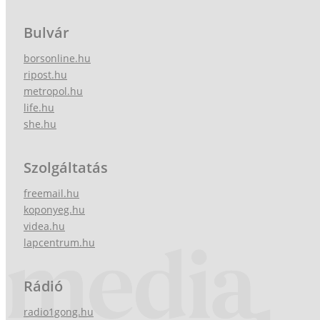
Bulvár
borsonline.hu
ripost.hu
metropol.hu
life.hu
she.hu
Szolgáltatás
freemail.hu
koponyeg.hu
videa.hu
lapcentrum.hu
Rádió
radio1gong.hu