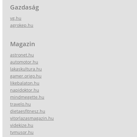
Gazdaság
vg.hu
agrokep.hu
Magazin
astronet.hu
automotor.hu
lakaskultura.hu
gamer.origo.hu
likebalaton.hu
napidoktor.hu
mindmegette.hu
travelo.hu
dietaesfitnesz.hu
vitorlazasmagazin.hu
videkize.hu
tvmusor.hu