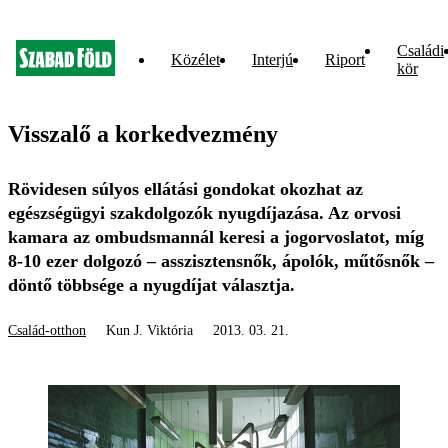
Családi
Közélet
Interjú
Riport
kör
Visszalő a korkedvezmény
Rövidesen súlyos ellátási gondokat okozhat az
egészségügyi szakdolgozók nyugdíjazása. Az orvosi
kamara az ombudsmannál keresi a jogorvoslatot, míg
8-10 ezer dolgozó – asszisztensnők, ápolók, műtősnők –
döntő többsége a nyugdíjat választja.
Család-otthon
Kun J. Viktória
2013. 03. 21.