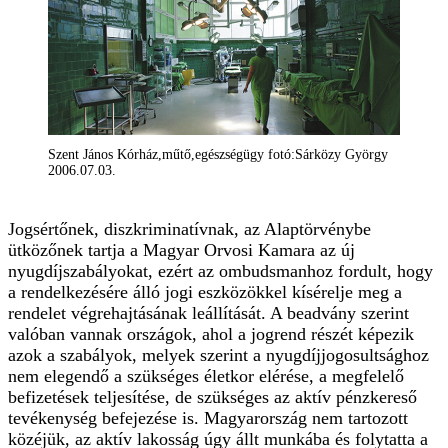
Szent János Kórház,műtő,egészségügy fotó:Sárközy György
2006.07.03.
Jogsértőnek, diszkriminatívnak, az Alaptörvénybe
ütközőnek tartja a Magyar Orvosi Kamara az új
nyugdíjszabályokat, ezért az ombudsmanhoz fordult, hogy
a rendelkezésére álló jogi eszközökkel kísérelje meg a
rendelet végrehajtásának leállítását. A beadvány szerint
valóban vannak országok, ahol a jogrend részét képezik
azok a szabályok, melyek szerint a nyugdíjjogosultsághoz
nem elegendő a szükséges életkor elérése, a megfelelő
befizetések teljesítése, de szükséges az aktív pénzkereső
tevékenység befejezése is. Magyarország nem tartozott
közéjük, az aktív lakosság úgy állt munkába és folytatta a