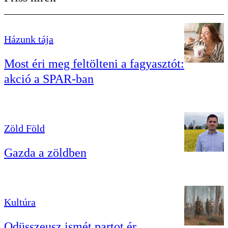
Házunk tája
Most éri meg feltölteni a fagyasztót:
akció a SPAR-ban
Zöld Föld
Gazda a zöldben
Kultúra
Odüsszeusz ismét partot ér