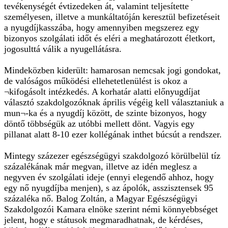
tevékenységét évtizedeken át, valamint teljesítette
személyesen, illetve a munkáltatóján keresztül befizetéseit
a nyugdíjkasszába, hogy amennyiben megszerez egy
bizonyos szolgálati időt és eléri a meghatározott életkort,
jogosulttá válik a nyugellátásra.
Mindeközben kiderült: hamarosan nemcsak jogi gondokat,
de valóságos működési ellehetetlenülést is okoz a
¬kifogásolt intézkedés. A korhatár alatti előnyugdíjat
választó szakdolgozóknak április végéig kell választaniuk a
mun¬-ka és a nyugdíj között, de szinte bizonyos, hogy
döntő többségük az utóbbi mellett dönt. Vagyis egy
pillanat alatt 8-10 ezer kollégának inthet búcsút a rendszer.
Mintegy százezer egészségügyi szakdolgozó körülbelül tíz
százalékának már megvan, illetve az idén meglesz a
negyven év szolgálati ideje (ennyi elegendő ahhoz, hogy
egy nő nyugdíjba menjen), s az ápolók, asszisztensek 95
százaléka nő. Balog Zoltán, a Magyar Egészségügyi
Szakdolgozói Kamara elnöke szerint némi könnyebbséget
jelent, hogy e státusok megmaradhatnak, de kérdéses,