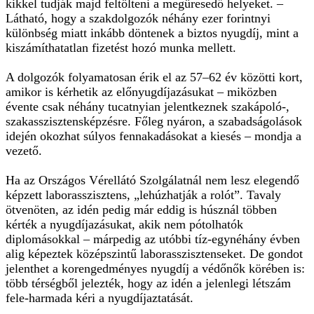
kikkel tudják majd feltölteni a megüresedő helyeket. –
Látható, hogy a szakdolgozók néhány ezer forintnyi
különbség miatt inkább döntenek a biztos nyugdíj, mint a
kiszámíthatatlan fizetést hozó munka mellett.
A dolgozók folyamatosan érik el az 57–62 év közötti kort,
amikor is kérhetik az előnyugdíjazásukat – miközben
évente csak néhány tucatnyian jelentkeznek szakápoló-,
szakasszisztensképzésre. Főleg nyáron, a szabadságolások
idején okozhat súlyos fennakadásokat a kiesés – mondja a
vezető.
Ha az Országos Vérellátó Szolgálatnál nem lesz elegendő
képzett laborasszisztens, „lehúzhatják a rolót”. Tavaly
ötvenöten, az idén pedig már eddig is húsznál többen
kérték a nyugdíjazásukat, akik nem pótolhatók
diplomásokkal – márpedig az utóbbi tíz-egynéhány évben
alig képeztek középszintű laborasszisztenseket. De gondot
jelenthet a korengedményes nyugdíj a védőnők körében is:
több térségből jelezték, hogy az idén a jelenlegi létszám
fele-harmada kéri a nyugdíjaztatását.