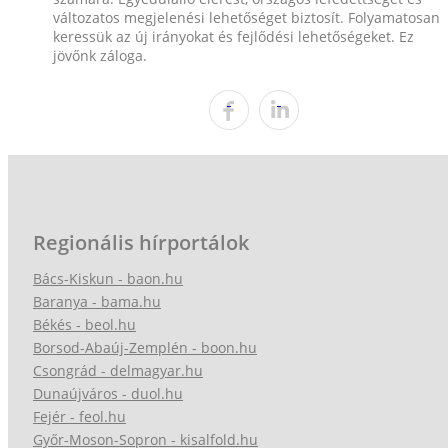
változatos megjelenési lehetőséget biztosít. Folyamatosan
keressük az új irányokat és fejlődési lehetőségeket. Ez
jövőnk záloga.
Regionális hírportálok
Bács-Kiskun - baon.hu
Baranya - bama.hu
Békés - beol.hu
Borsod-Abaúj-Zemplén - boon.hu
Csongrád - delmagyar.hu
Dunaújváros - duol.hu
Fejér - feol.hu
Győr-Moson-Sopron - kisalfold.hu