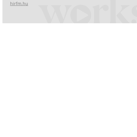
hirfm.hu