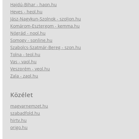
Hajdú-Bihar - haon.hu
Heves - heol.hu
Jász-Nagykun-Szolnok - szoljon.hu
Komárom-Esztergom - kemma.hu
Nógrád - nool.hu
Somogy - sonline.hu
Szabolcs-Szatmár-Bereg - szon.hu
Tolna - teol.hu
Vas - vaol.hu
Veszprém - veol.hu
Zala - zaol.hu
Közélet
magyarnemzet.hu
szabadfold.hu
hirtv.hu
origo.hu