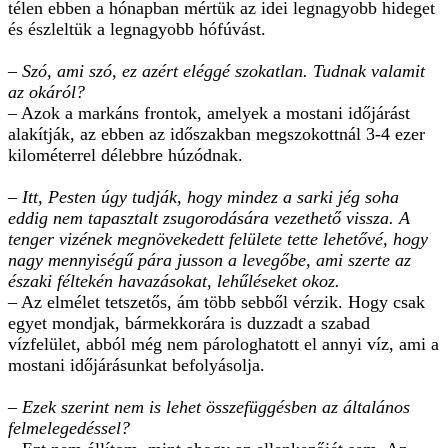
télen ebben a hónapban mértük az idei legnagyobb hideget
és észleltük a legnagyobb hófúvást.
– Szó, ami szó, ez azért eléggé szokatlan. Tudnak valamit
az okáról?
– Azok a markáns frontok, amelyek a mostani időjárást
alakítják, az ebben az időszakban megszokottnál 3-4 ezer
kilométerrel délebbre húzódnak.
– Itt, Pesten úgy tudják, hogy mindez a sarki jég soha
eddig nem tapasztalt zsugorodására vezethető vissza. A
tenger vizének megnövekedett felülete tette lehetővé, hogy
nagy mennyiségű pára jusson a levegőbe, ami szerte az
északi féltekén havazásokat, lehűléseket okoz.
– Az elmélet tetszetős, ám több sebből vérzik. Hogy csak
egyet mondjak, bármekkorára is duzzadt a szabad
vízfelület, abból még nem párologhatott el annyi víz, ami a
mostani időjárásunkat befolyásolja.
– Ezek szerint nem is lehet összefüggésben az általános
felmelegedéssel?