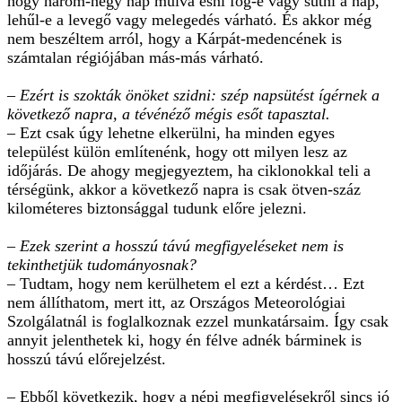
hogy három-négy nap múlva esni fog-e vagy sütni a nap,
lehűl-e a levegő vagy melegedés várható. És akkor még
nem beszéltem arról, hogy a Kárpát-medencének is
számtalan régiójában más-más várható.
– Ezért is szokták önöket szidni: szép napsütést ígérnek a
következő napra, a tévénéző mégis esőt tapasztal.
– Ezt csak úgy lehetne elkerülni, ha minden egyes
települést külön említenénk, hogy ott milyen lesz az
időjárás. De ahogy megjegyeztem, ha ciklonokkal teli a
térségünk, akkor a következő napra is csak ötven-száz
kilométeres biztonsággal tudunk előre jelezni.
– Ezek szerint a hosszú távú megfigyeléseket nem is
tekinthetjük tudományosnak?
– Tudtam, hogy nem kerülhetem el ezt a kérdést… Ezt
nem állíthatom, mert itt, az Országos Meteorológiai
Szolgálatnál is foglalkoznak ezzel munkatársaim. Így csak
annyit jelenthetek ki, hogy én félve adnék bárminek is
hosszú távú előrejelzést.
– Ebből következik, hogy a népi megfigyelésekről sincs jó