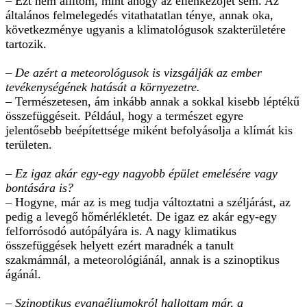
– Ezt nem állítom, mint ahogy az ellenkezőjét sem. Az
általános felmelegedés vitathatatlan ténye, annak oka,
következménye ugyanis a klimatológusok szakterületére
tartozik.
– De azért a meteorológusok is vizsgálják az ember
tevékenységének hatását a környezetre.
– Természetesen, ám inkább annak a sokkal kisebb léptékű
összefüggéseit. Például, hogy a természet egyre
jelentősebb beépítettsége miként befolyásolja a klímát kis
területen.
– Ez igaz akár egy-egy nagyobb épület emelésére vagy
bontására is?
– Hogyne, már az is meg tudja változtatni a széljárást, az
pedig a levegő hőmérlékletét. De igaz ez akár egy-egy
felforrósodó autópályára is. A nagy klimatikus
összefüggések helyett ezért maradnék a tanult
szakmámnál, a meteorológiánál, annak is a szinoptikus
ágánál.
– Szinoptikus evangéliumokról hallottam már, a