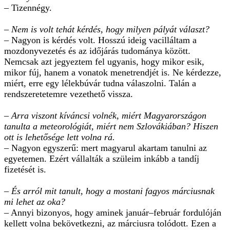
– Tizennégy.
– Nem is volt tehát kérdés, hogy milyen pályát választ?
– Nagyon is kérdés volt. Hosszú ideig vacilláltam a
mozdonyvezetés és az időjárás tudománya között.
Nemcsak azt jegyeztem fel ugyanis, hogy mikor esik,
mikor fúj, hanem a vonatok menetrendjét is. Ne kérdezze,
miért, erre egy lélekbúvár tudna válaszolni. Talán a
rendszeretetemre vezethető vissza.
– Arra viszont kíváncsi volnék, miért Magyarországon
tanulta a meteorológiát, miért nem Szlovákiában? Hiszen
ott is lehetősége lett volna rá.
– Nagyon egyszerű: mert magyarul akartam tanulni az
egyetemen. Ezért vállalták a szüleim inkább a tandíj
fizetését is.
– És arról mit tanult, hogy a mostani fagyos márciusnak
mi lehet az oka?
– Annyi bizonyos, hogy aminek január–február fordulóján
kellett volna bekövetkezni, az márciusra tolódott. Ezen a