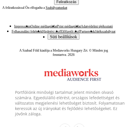
Feliratkozás
A feliratkozással Ön elfogadta a
Szabályzatunkat
Impresszum
Online médiaajánlat
Print médiaajánlat
Adatvédelmi tájékoztató
Felhasználási feltételek
Hirdetési ászf
Előfizetői ászf
Partnereink
Játékszabályzat
Süti beállítások
A Szabad Föld kiadója a Mediaworks Hungary Zrt. © Minden jog
fenntartva. 2026
Portfóliónk minőségi tartalmat jelent minden olvasó
számára. Egyedülálló elérést, országos lefedettséget és
változatos megjelenési lehetőséget biztosít. Folyamatosan
keressük az új irányokat és fejlődési lehetőségeket. Ez
jövőnk záloga.