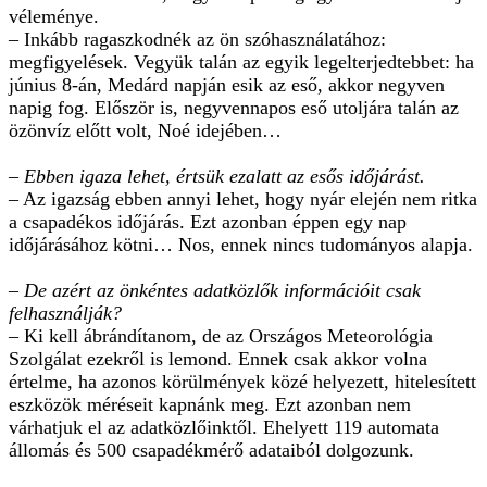
véleménye.
– Inkább ragaszkodnék az ön szóhasználatához:
megfigyelések. Vegyük talán az egyik legelterjedtebbet: ha
június 8-án, Medárd napján esik az eső, akkor negyven
napig fog. Először is, negyvennapos eső utoljára talán az
özönvíz előtt volt, Noé idejében…
– Ebben igaza lehet, értsük ezalatt az esős időjárást.
– Az igazság ebben annyi lehet, hogy nyár elején nem ritka
a csapadékos időjárás. Ezt azonban éppen egy nap
időjárásához kötni… Nos, ennek nincs tudományos alapja.
– De azért az önkéntes adatközlők információit csak
felhasználják?
– Ki kell ábrándítanom, de az Országos Meteorológia
Szolgálat ezekről is lemond. Ennek csak akkor volna
értelme, ha azonos körülmények közé helyezett, hitelesített
eszközök méréseit kapnánk meg. Ezt azonban nem
várhatjuk el az adatközlőinktől. Ehelyett 119 automata
állomás és 500 csapadékmérő adataiból dolgozunk.