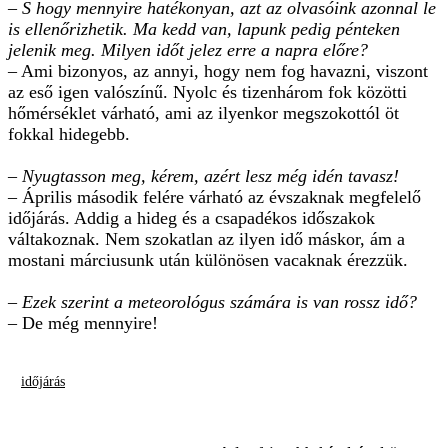
– S hogy mennyire hatékonyan, azt az olvasóink azonnal le
is ellenőrizhetik. Ma kedd van, lapunk pedig pénteken
jelenik meg. Milyen időt jelez erre a napra előre?
– Ami bizonyos, az annyi, hogy nem fog havazni, viszont
az eső igen valószínű. Nyolc és tizenhárom fok közötti
hőmérséklet várható, ami az ilyenkor megszokottól öt
fokkal hidegebb.
– Nyugtasson meg, kérem, azért lesz még idén tavasz!
– Április második felére várható az évszaknak megfelelő
időjárás. Addig a hideg és a csapadékos időszakok
váltakoznak. Nem szokatlan az ilyen idő máskor, ám a
mostani márciusunk után különösen vacaknak érezzük.
– Ezek szerint a meteorológus számára is van rossz idő?
– De még mennyire!
időjárás