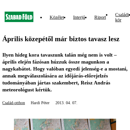
Családi
Közélet
Interjú
Riport
kör
Április közepétől már biztos tavasz lesz
Ilyen hideg kora tavaszunk talán még nem is volt –
április elején fázósan húzzuk össze magunkon a
nagykabátot. Hogy valóban egyedi jelenség-e a mostani,
annak megválaszolására az időjárás-előrejelzés
tudományában jártas szakembert, Reisz András
meteorológust kértük.
Család-otthon
Hardi Péter
2013. 04. 07.