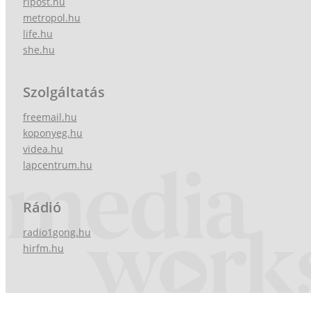
ripost.hu
metropol.hu
life.hu
she.hu
Szolgáltatás
freemail.hu
koponyeg.hu
videa.hu
lapcentrum.hu
Rádió
radio1gong.hu
hirfm.hu