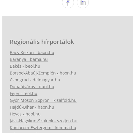
Regionális hírportálok
Bács-Kiskun - baon.hu
Baranya - bama.hu
Békés - beol.hu
Borsod-Abaúj-Zemplén - boon.hu
Csongrád - delmagyar.hu
Dunaújváros - duol.hu
Fejér - feol.hu
Győr-Moson-Sopron - kisalfold.hu
Hajdú-Bihar - haon.hu
Heves - heol.hu
Jász-Nagykun-Szolnok - szoljon.hu
Komárom-Esztergom - kemma.hu