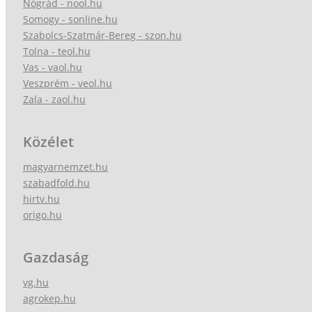
Nógrád - nool.hu
Somogy - sonline.hu
Szabolcs-Szatmár-Bereg - szon.hu
Tolna - teol.hu
Vas - vaol.hu
Veszprém - veol.hu
Zala - zaol.hu
Közélet
magyarnemzet.hu
szabadfold.hu
hirtv.hu
origo.hu
Gazdaság
vg.hu
agrokep.hu