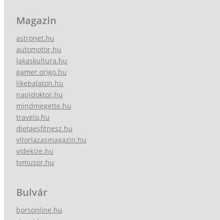
Magazin
astronet.hu
automotor.hu
lakaskultura.hu
gamer.origo.hu
likebalaton.hu
napidoktor.hu
mindmegette.hu
travelo.hu
dietaesfitnesz.hu
vitorlazasmagazin.hu
videkize.hu
tvmusor.hu
Bulvár
borsonline.hu