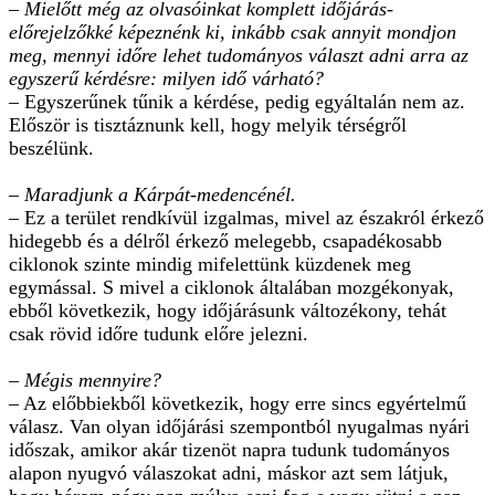
– Mielőtt még az olvasóinkat komplett időjárás-
előrejelzőkké képeznénk ki, inkább csak annyit mondjon
meg, mennyi időre lehet tudományos választ adni arra az
egyszerű kérdésre: milyen idő várható?
– Egyszerűnek tűnik a kérdése, pedig egyáltalán nem az.
Először is tisztáznunk kell, hogy melyik térségről
beszélünk.
– Maradjunk a Kárpát-medencénél.
– Ez a terület rendkívül izgalmas, mivel az északról érkező
hidegebb és a délről érkező melegebb, csapadékosabb
ciklonok szinte mindig mifelettünk küzdenek meg
egymással. S mivel a ciklonok általában mozgékonyak,
ebből következik, hogy időjárásunk változékony, tehát
csak rövid időre tudunk előre jelezni.
– Mégis mennyire?
– Az előbbiekből következik, hogy erre sincs egyértelmű
válasz. Van olyan időjárási szempontból nyugalmas nyári
időszak, amikor akár tizenöt napra tudunk tudományos
alapon nyugvó válaszokat adni, máskor azt sem látjuk,