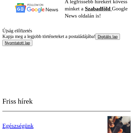
A legfrissebb hírekért kövess
minket a
Szabadföld
Google
News oldalán is!
Újság előfizetés
Kapja meg a legjobb történeteket a postaládájába!
Digitális lap
Nyomtatott lap
Friss hírek
Egészségünk