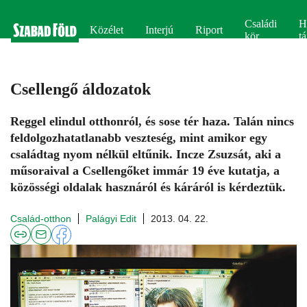
Családi
H
Közélet
Interjú
Riport
kör
tá
Csellengő áldozatok
Reggel elindul otthonról, és sose tér haza. Talán nincs
feldolgozhatatlanabb veszteség, mint amikor egy
családtag nyom nélkül eltűnik. Incze Zsuzsát, aki a
műsoraival a Csellengőket immár 19 éve kutatja, a
közösségi oldalak hasznáról és káráról is kérdeztük.
Család-otthon
Palágyi Edit
2013. 04. 22.