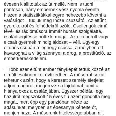
évesen kiállították az út mellé. Nem is tudni
pontosan, hány embernek vész nyoma évente,
hiszen a statisztikákkal egyre nehezebb követni a
valóságot – tudjuk meg Incze Zsuzsától. Az eltűnt
gyerekekről és felnőttekről szóló, Csellengők című
tévé- és rádióműsora immár humán szolgálattá,
családsegítéssé nőtte ki magát. Az elkóborolt vagy
elcsalt gyermek mindig áldozat – véli. Egy-egy
eltűnés csupán a jéghegy csúcsa, a mélyben ott
kavaroghat a világ szennye: a drog, a prostitúció, az
emberkereskedelem.
– Több ezer eltűnt ember fényképét tettük közzé az
elmúlt csaknem két évtizedben. A műsorral sokat
tehetünk azért, hogy a keresett személy életjelet
adjon magáról, megérezze a fájdalmat, amit a
hiánya okoz a családjában. Egyszer például egy
hazulról megszökött 15 éves fiú azért gondolta meg
magát, mert épp egy panzióban nézte az
adásunkat, melyben az édesanyja kérlelte őt,
menjen haza. A műsorunk hitelessége abban áll,