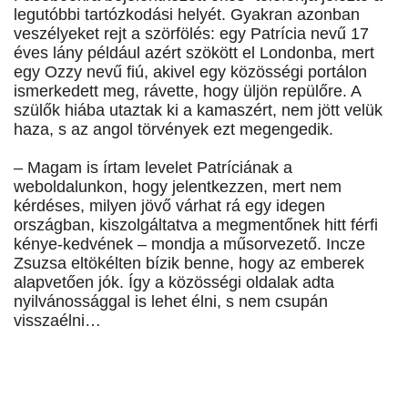
legutóbbi tartózkodási helyét. Gyakran azonban
veszélyeket rejt a szörfölés: egy Patrícia nevű 17
éves lány például azért szökött el Londonba, mert
egy Ozzy nevű fiú, akivel egy közösségi portálon
ismerkedett meg, rávette, hogy üljön repülőre. A
szülők hiába utaztak ki a kamaszért, nem jött velük
haza, s az angol törvények ezt megengedik.
– Magam is írtam levelet Patríciának a
weboldalunkon, hogy jelentkezzen, mert nem
kérdéses, milyen jövő várhat rá egy idegen
országban, kiszolgáltatva a megmentőnek hitt férfi
kénye-kedvének – mondja a műsorvezető. Incze
Zsuzsa eltökélten bízik benne, hogy az emberek
alapvetően jók. Így a közösségi oldalak adta
nyilvánossággal is lehet élni, s nem csupán
visszaélni…