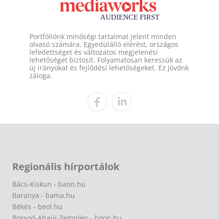
Portfóliónk minőségi tartalmat jelent minden
olvasó számára. Egyedülálló elérést, országos
lefedettséget és változatos megjelenési
lehetőséget biztosít. Folyamatosan keressük az
új irányokat és fejlődési lehetőségeket. Ez jövőnk
záloga.
Regionális hírportálok
Bács-Kiskun - baon.hu
Baranya - bama.hu
Békés - beol.hu
Borsod-Abaúj-Zemplén - boon.hu