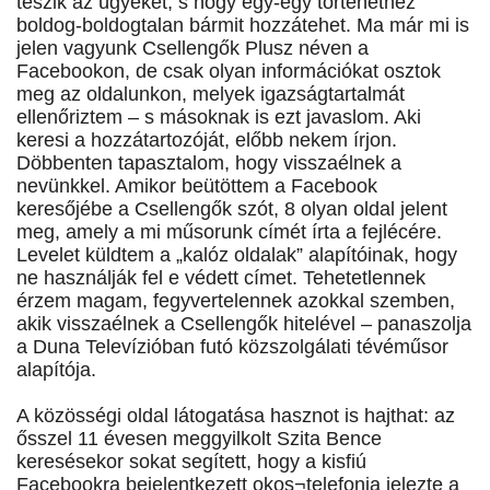
teszik az ügyeket, s hogy egy-egy történethez
boldog-boldogtalan bármit hozzátehet. Ma már mi is
jelen vagyunk Csellengők Plusz néven a
Facebookon, de csak olyan információkat osztok
meg az oldalunkon, melyek igazságtartalmát
ellenőriztem – s másoknak is ezt javaslom. Aki
keresi a hozzátartozóját, előbb nekem írjon.
Döbbenten tapasztalom, hogy visszaélnek a
nevünkkel. Amikor beütöttem a Facebook
keresőjébe a Csellengők szót, 8 olyan oldal jelent
meg, amely a mi műsorunk címét írta a fejlécére.
Levelet küldtem a „kalóz oldalak” alapítóinak, hogy
ne használják fel e védett címet. Tehetetlennek
érzem magam, fegyvertelennek azokkal szemben,
akik visszaélnek a Csellengők hitelével – panaszolja
a Duna Televízióban futó közszolgálati tévéműsor
alapítója.
A közösségi oldal látogatása hasznot is hajthat: az
ősszel 11 évesen meggyilkolt Szita Bence
keresésekor sokat segített, hogy a kisfiú
Facebookra bejelentkezett okos¬telefonja jelezte a