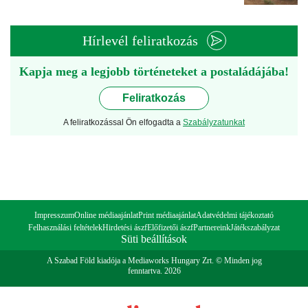
Hírlevél feliratkozás
Kapja meg a legjobb történeteket a postaládájába!
Feliratkozás
A feliratkozással Ön elfogadta a
Szabályzatunkat
Impresszum
Online médiaajánlat
Print médiaajánlat
Adatvédelmi tájékoztató
Felhasználási feltételek
Hirdetési ászf
Előfizetői ászf
Partnereink
Játékszabályzat
Süti beállítások
A Szabad Föld kiadója a Mediaworks Hungary Zrt. © Minden jog
fenntartva. 2026