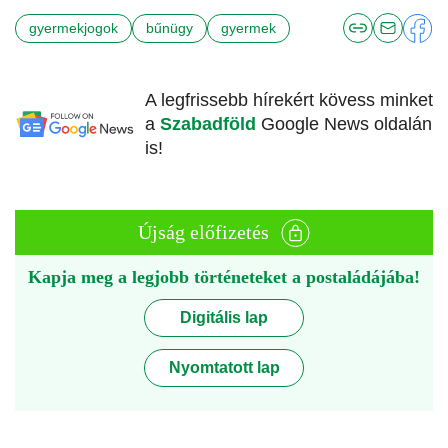
gyermekjogok
bűnügy
gyermek
A legfrissebb hírekért kövess minket
a
Szabadföld
Google News oldalán
is!
Újság előfizetés
Kapja meg a legjobb történeteket a postaládájába!
Digitális lap
Nyomtatott lap