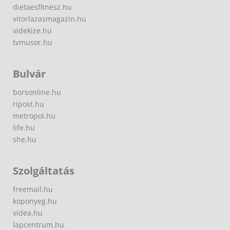
dietaesfitnesz.hu
vitorlazasmagazin.hu
videkize.hu
tvmusor.hu
Bulvár
borsonline.hu
ripost.hu
metropol.hu
life.hu
she.hu
Szolgáltatás
freemail.hu
koponyeg.hu
videa.hu
lapcentrum.hu