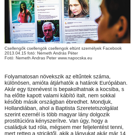
Csellengők csellengök csellengok eltünt személyek Facebook
2013.04.15 fotó: Németh András Péter
Fotó: Nemeth Andras Peter www.napocska.eu
Folyamatosan növekszik az eltűntek száma,
különösen, amióta átjárhatók a határok Európában.
Akár egy tizenévest is bepakolhatnak a kocsiba, s
ha előtte kapott valami kábító italt, nem sokkal
később másik országban ébredhet. Mondjuk,
Hollandiában, ahol a Baptista Szeretetszolgálat
szerint ezernél is több magyar lány dolgozik
prostitúcióra kényszerítve. Van úgy, hogy a
családjuk tud róla, mégsem mer feljelentést tenni,
mert retteg a striciktől, akik a lányukat akár már 14