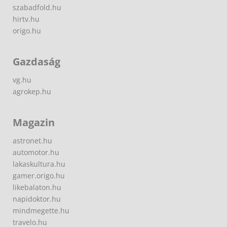
szabadfold.hu
hirtv.hu
origo.hu
Gazdaság
vg.hu
agrokep.hu
Magazin
astronet.hu
automotor.hu
lakaskultura.hu
gamer.origo.hu
likebalaton.hu
napidoktor.hu
mindmegette.hu
travelo.hu