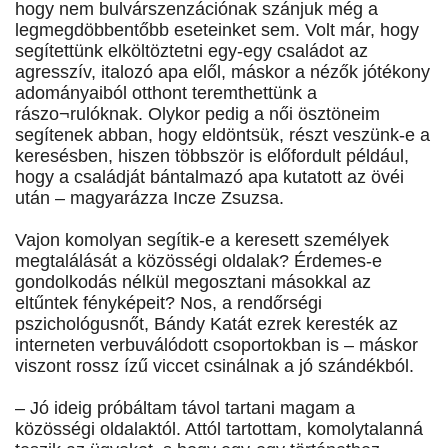
hogy nem bulvárszenzációnak szánjuk még a
legmegdöbbentőbb eseteinket sem. Volt már, hogy
segítettünk elköltöztetni egy-egy családot az
agresszív, italozó apa elől, máskor a nézők jótékony
adományaiból otthont teremthettünk a
rászo¬rulóknak. Olykor pedig a női ösztöneim
segítenek abban, hogy eldöntsük, részt veszünk-e a
keresésben, hiszen többször is előfordult például,
hogy a családját bántalmazó apa kutatott az övéi
után – magyarázza Incze Zsuzsa.
Vajon komolyan segítik-e a keresett személyek
megtalálását a közösségi oldalak? Érdemes-e
gondolkodás nélkül megosztani másokkal az
eltűntek fényképeit? Nos, a rendőrségi
pszichológusnőt, Bándy Katát ezrek keresték az
interneten verbuválódott csoportokban is – máskor
viszont rossz ízű viccet csinálnak a jó szándékból.
– Jó ideig próbáltam távol tartani magam a
közösségi oldalaktól. Attól tartottam, komolytalanná