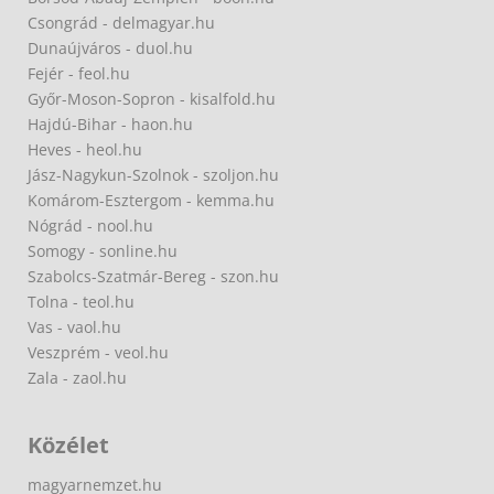
Csongrád - delmagyar.hu
Dunaújváros - duol.hu
Fejér - feol.hu
Győr-Moson-Sopron - kisalfold.hu
Hajdú-Bihar - haon.hu
Heves - heol.hu
Jász-Nagykun-Szolnok - szoljon.hu
Komárom-Esztergom - kemma.hu
Nógrád - nool.hu
Somogy - sonline.hu
Szabolcs-Szatmár-Bereg - szon.hu
Tolna - teol.hu
Vas - vaol.hu
Veszprém - veol.hu
Zala - zaol.hu
Közélet
magyarnemzet.hu