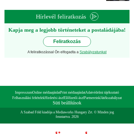
Hírlevél feliratkozás
Kapja meg a legjobb történeteket a postaládájába!
Feliratkozás
A feliratkozással Ön elfogadta a
Szabályzatunkat
Impresszum
Online médiaajánlat
Print médiaajánlat
Adatvédelmi tájékoztató
Felhasználási feltételek
Hirdetési ászf
Előfizetői ászf
Partnereink
Játékszabályzat
Süti beállítások
A Szabad Föld kiadója a Mediaworks Hungary Zrt. © Minden jog
fenntartva. 2026