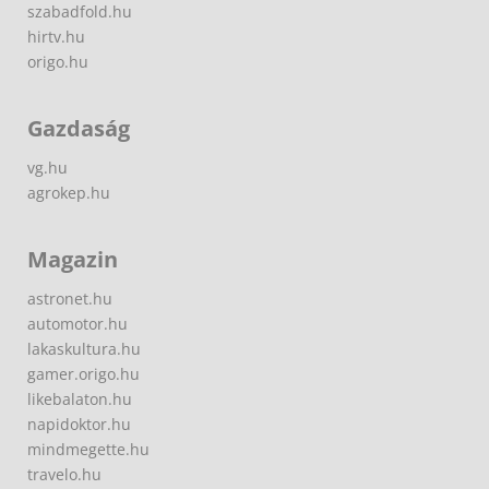
szabadfold.hu
hirtv.hu
origo.hu
Gazdaság
vg.hu
agrokep.hu
Magazin
astronet.hu
automotor.hu
lakaskultura.hu
gamer.origo.hu
likebalaton.hu
napidoktor.hu
mindmegette.hu
travelo.hu