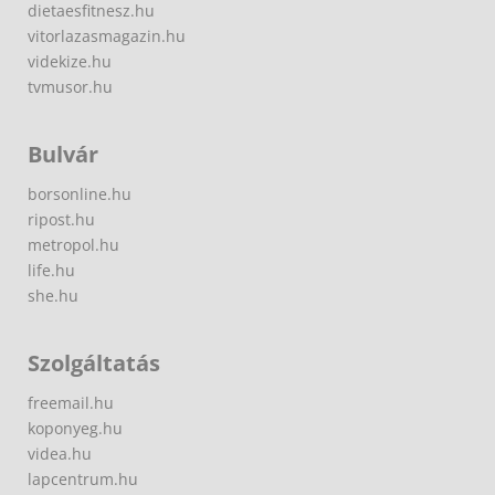
dietaesfitnesz.hu
vitorlazasmagazin.hu
videkize.hu
tvmusor.hu
Bulvár
borsonline.hu
ripost.hu
metropol.hu
life.hu
she.hu
Szolgáltatás
freemail.hu
koponyeg.hu
videa.hu
lapcentrum.hu