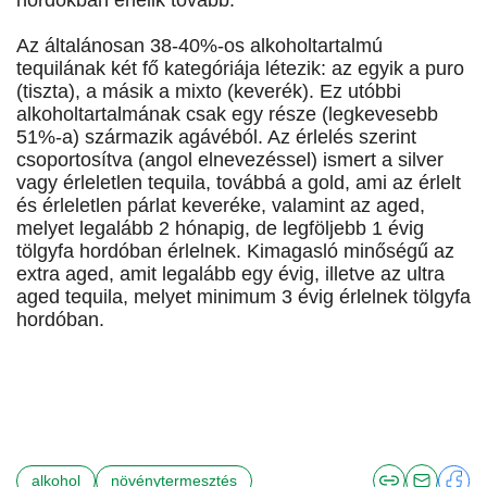
hordókban érlelik tovább.
Az általánosan 38-40%-os alkoholtartalmú
tequilának két fő kategóriája létezik: az egyik a puro
(tiszta), a másik a mixto (keverék). Ez utóbbi
alkoholtartalmának csak egy része (legkevesebb
51%-a) származik agávéból. Az érlelés szerint
csoportosítva (angol elnevezéssel) ismert a silver
vagy érleletlen tequila, továbbá a gold, ami az érlelt
és érleletlen párlat keveréke, valamint az aged,
melyet legalább 2 hónapig, de legföljebb 1 évig
tölgyfa hordóban érlelnek. Kimagasló minőségű az
extra aged, amit legalább egy évig, illetve az ultra
aged tequila, melyet minimum 3 évig érlelnek tölgyfa
hordóban.
alkohol
növénytermesztés