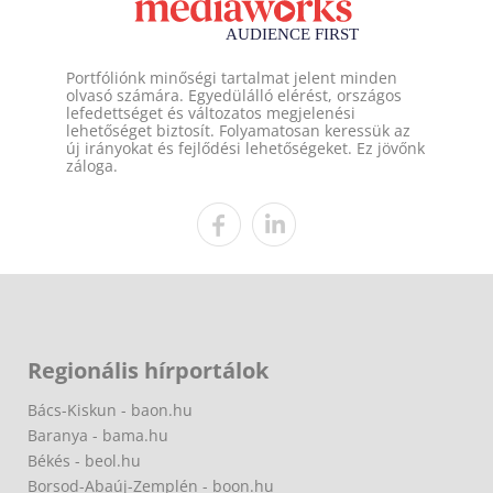
Portfóliónk minőségi tartalmat jelent minden
olvasó számára. Egyedülálló elérést, országos
lefedettséget és változatos megjelenési
lehetőséget biztosít. Folyamatosan keressük az
új irányokat és fejlődési lehetőségeket. Ez jövőnk
záloga.
Regionális hírportálok
Bács-Kiskun - baon.hu
Baranya - bama.hu
Békés - beol.hu
Borsod-Abaúj-Zemplén - boon.hu