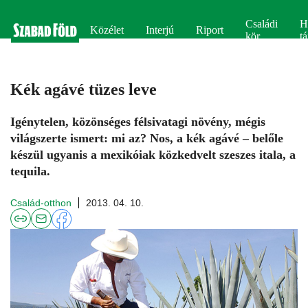
Családi
H
Közélet
Interjú
Riport
kör
tá
Kék agávé tüzes leve
Igénytelen, közönséges félsivatagi növény, mégis
világszerte ismert: mi az? Nos, a kék agávé – belőle
készül ugyanis a mexikóiak közkedvelt szeszes itala, a
tequila.
Család-otthon
2013. 04. 10.