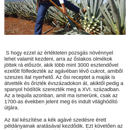
S hogy ezzel az értéktelen pozsgás növénnyel
lehet valamit kezdeni, arra az őslakos olmékok
jöttek rá először, akik több mint 3000 esztendővel
ezelőtt fölfedezték az agávéban lévő cukrot, amiből
szeszes ital nyerhető. Az ősi receptet a maják is
átvették és őrizték évszázadokon át, akiktől pedig a
spanyol hódítók szerezték meg a XVI. században.
Az a tequila azonban, amit ma ismerünk, csak az
1700-as években jelent meg és indult világhódító
útjára.
Az ital készítése a kék agávé szedésre érett
példányainak aratásával kezdődik. Ezt követően az