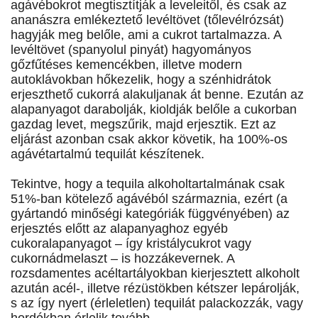
agávébokrot megtisztítják a leveleitől, és csak az
ananászra emlékeztető levéltövet (tőlevélrózsát)
hagyják meg belőle, ami a cukrot tartalmazza. A
levéltövet (spanyolul pinyát) hagyományos
gőzfűtéses kemencékben, illetve modern
autoklávokban hőkezelik, hogy a szénhidrátok
erjeszthető cukorrá alakuljanak át benne. Ezután az
alapanyagot darabolják, kioldják belőle a cukorban
gazdag levet, megszűrik, majd erjesztik. Ezt az
eljárást azonban csak akkor követik, ha 100%-os
agávétartalmú tequilát készítenek.
Tekintve, hogy a tequila alkoholtartalmának csak
51%-ban kötelező agávéból származnia, ezért (a
gyártandó minőségi kategóriák függvényében) az
erjesztés előtt az alapanyaghoz egyéb
cukoralapanyagot – így kristálycukrot vagy
cukornádmelaszt – is hozzákevernek. A
rozsdamentes acéltartályokban kierjesztett alkoholt
azután acél-, illetve rézüstökben kétszer lepárolják,
s az így nyert (érleletlen) tequilát palackozzák, vagy