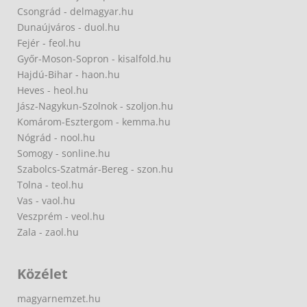
Csongrád - delmagyar.hu
Dunaújváros - duol.hu
Fejér - feol.hu
Győr-Moson-Sopron - kisalfold.hu
Hajdú-Bihar - haon.hu
Heves - heol.hu
Jász-Nagykun-Szolnok - szoljon.hu
Komárom-Esztergom - kemma.hu
Nógrád - nool.hu
Somogy - sonline.hu
Szabolcs-Szatmár-Bereg - szon.hu
Tolna - teol.hu
Vas - vaol.hu
Veszprém - veol.hu
Zala - zaol.hu
Közélet
magyarnemzet.hu