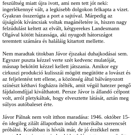
feszültség miatt újra ivott, ami nem tett jót neki:
ingerlékennyé vált, a legkisebb dolgokon felkapta a vizet.
Gyakran összerúgta a port a sajtóval. Márpedig az
újságírók kíváncsiak voltak magánéletére is, hiszen nagy
felzúdulást keltett az elvált, kétgyerekes Landesmann
Olgával kötött házassága, aki nyugodt hátországot
teremtett számára és haláláig kitartott mellette.
Nem maradtak titokban Jávor éjszakai duhajkodásai sem.
Egyszer puszta kézzel verte szét kedvenc mulatóját,
másnap bekötött kézzel kellett játszania. Amikor egy
cirkuszi produkció kulisszái mögött megütötte a lovászt és
az feljelentést tett ellene, a közönség által bálványozott
színészt kéthavi fogházra ítélték, amit végül hatezer pengő
fájdalomdíjjal kiválthatott. Persze Jávor is állandó célpont
volt, arról pletykáltak, hogy elvesztette látását, aztán meg
súlyos autóbaleset érte.
Jávor Pálnak nem volt itthon maradása: 1946. október 15-
én idegileg zilált állapotban indult Amerikába szerencsét
próbálni. Korábban is hívták már, de jó érzékkel nem