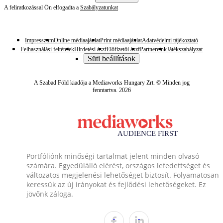
A feliratkozással Ön elfogadta a
Szabályzatunkat
Impresszum
Online médiaajánlat
Print médiaajánlat
Adatvédelmi tájékoztató
Felhasználási feltételek
Hirdetési ászf
Előfizetői ászf
Partnereink
Játékszabályzat
Süti beállítások
A Szabad Föld kiadója a Mediaworks Hungary Zrt. © Minden jog
fenntartva. 2026
Portfóliónk minőségi tartalmat jelent minden olvasó
számára. Egyedülálló elérést, országos lefedettséget és
változatos megjelenési lehetőséget biztosít. Folyamatosan
keressük az új irányokat és fejlődési lehetőségeket. Ez
jövőnk záloga.