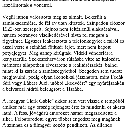
leszállították a vonatról.
Végül itthon valósította meg az álmait. Bekerült a
színiakadémiára, de fél év után kitették. Színpadon először
1922-ben szerepelt. Sajnos nem feltétlenül alakításaival,
hanem botrányos viselkedésével hívta fel magára a
figyelmet. Egyszer leakasztotta a telefonkagylót a falról és
azzal verte a színházi főtitkár fejét, mert nem kapott
potyajegyet. Még aznap kirúgták. Vidéki vándorlásra
kényszerült. Székesfehérváron túlzásba vitte az italozást,
mámoros állapotban elvesztette a realitásérzékét, balhéi
miatt ki is zárták a színészegyletből. Szegeden sem tudott
megjavulni, pedig olyan ikonokkal játszhatott, mint Fedák
Sári vagy Lábass Juci, utóbbi „kedvéért” egy nyáréjszakán
a belvárosi hídról beleugrott a Tiszába.
A „magyar Clark Gable” akkor sem vett vissza a tempóból,
amikor már egy ország rajongott érte és mindenki őt akarta
látni. A fess, jóvágású amorózót hamar megszédítette a
siker. Felbátorodott, egyre többet engedett meg magának.
A színház és a filmgyár között pendlizett. Az állandó