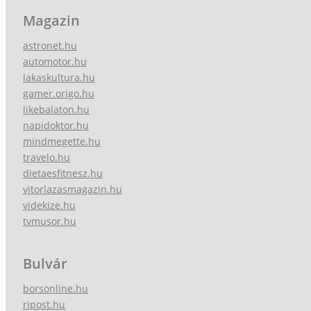
Magazin
astronet.hu
automotor.hu
lakaskultura.hu
gamer.origo.hu
likebalaton.hu
napidoktor.hu
mindmegette.hu
travelo.hu
dietaesfitnesz.hu
vitorlazasmagazin.hu
videkize.hu
tvmusor.hu
Bulvár
borsonline.hu
ripost.hu