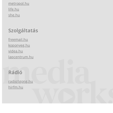
metropol.hu
life.hu
she.hu
Szolgáltatás
freemail.hu
koponyeg.hu
videa.hu
lapcentrum.hu
Rádió
radio1gong.hu
hirfm.hu