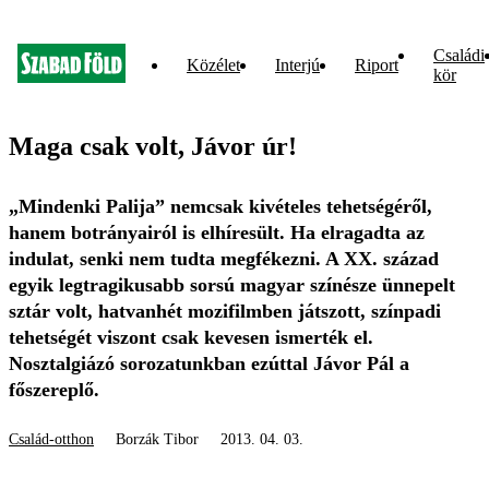
Családi
Közélet
Interjú
Riport
kör
Maga csak volt, Jávor úr!
„Mindenki Palija” nemcsak kivételes tehetségéről,
hanem botrányairól is elhíresült. Ha elragadta az
indulat, senki nem tudta megfékezni. A XX. század
egyik legtragikusabb sorsú magyar színésze ünnepelt
sztár volt, hatvanhét mozifilmben játszott, színpadi
tehetségét viszont csak kevesen ismerték el.
Nosztalgiázó sorozatunkban ezúttal Jávor Pál a
főszereplő.
Család-otthon
Borzák Tibor
2013. 04. 03.