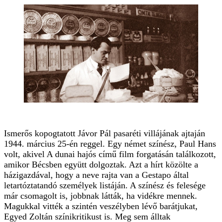
Ismerős kopogtatott Jávor Pál pasaréti villájának ajtaján
1944. március 25-én reggel. Egy német színész, Paul Hans
volt, akivel A dunai hajós című film forgatásán találkozott,
amikor Bécsben együtt dolgoztak. Azt a hírt közölte a
házigazdával, hogy a neve rajta van a Gestapo által
letartóztatandó személyek listáján. A színész és felesége
már csomagolt is, jobbnak látták, ha vidékre mennek.
Magukkal vitték a szintén veszélyben lévő barátjukat,
Egyed Zoltán színikritikust is. Meg sem álltak