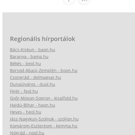
Regionális hírportálok
Bács-Kiskun - baon.hu
Baranya - bama.hu
Békés - beol.hu
Borsod-Abaúj-Zemplén - boon.hu
Csongrád - delmagyar.hu
Dunaújváros - duol.hu
Fejér - feol.hu
Győr-Moson-Sopron - kisalfold.hu
Hajdú-Bihar - haon.hu
Heves - heol.hu
Jász-Nagykun-Szolnok - szoljon.hu
Komárom-Esztergom - kemma.hu
Nógrád - nool.hu