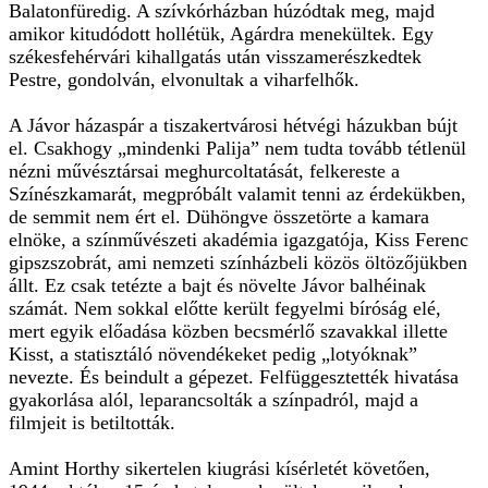
Balatonfüredig. A szívkórházban húzódtak meg, majd
amikor kitudódott hollétük, Agárdra menekültek. Egy
székesfehérvári kihallgatás után visszamerészkedtek
Pestre, gondolván, elvonultak a viharfelhők.
A Jávor házaspár a tiszakertvárosi hétvégi házukban bújt
el. Csakhogy „mindenki Palija” nem tudta tovább tétlenül
nézni művésztársai meghurcoltatását, felkereste a
Színészkamarát, megpróbált valamit tenni az érdekükben,
de semmit nem ért el. Dühöngve összetörte a kamara
elnöke, a színművészeti akadémia igazgatója, Kiss Ferenc
gipszszobrát, ami nemzeti színházbeli közös öltözőjükben
állt. Ez csak tetézte a bajt és növelte Jávor balhéinak
számát. Nem sokkal előtte került fegyelmi bíróság elé,
mert egyik előadása közben becsmérlő szavakkal illette
Kisst, a statisztáló növendékeket pedig „lotyóknak”
nevezte. És beindult a gépezet. Felfüggesztették hivatása
gyakorlása alól, leparancsolták a színpadról, majd a
filmjeit is betiltották.
Amint Horthy sikertelen kiugrási kísérletét követően,