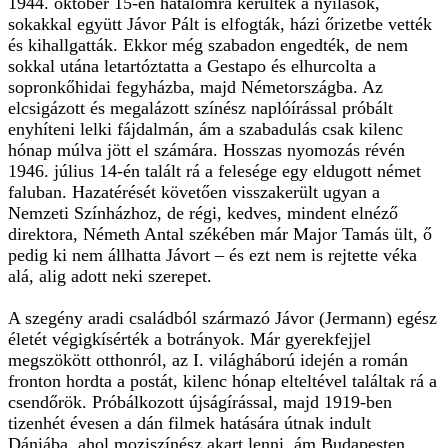
1944. október 15-én hatalomra kerültek a nyilasok,
sokakkal együtt Jávor Pált is elfogták, házi őrizetbe vették
és kihallgatták. Ekkor még szabadon engedték, de nem
sokkal utána letartóztatta a Gestapo és elhurcolta a
sopronkőhidai fegyházba, majd Németországba. Az
elcsigázott és megalázott színész naplóírással próbált
enyhíteni lelki fájdalmán, ám a szabadulás csak kilenc
hónap múlva jött el számára. Hosszas nyomozás révén
1946. július 14-én talált rá a felesége egy eldugott német
faluban. Hazatérését követően visszakerült ugyan a
Nemzeti Színházhoz, de régi, kedves, mindent elnéző
direktora, Németh Antal székében már Major Tamás ült, ő
pedig ki nem állhatta Jávort – és ezt nem is rejtette véka
alá, alig adott neki szerepet.
A szegény aradi családból származó Jávor (Jermann) egész
életét végigkísérték a botrányok. Már gyerekfejjel
megszökött otthonról, az I. világháború idején a román
fronton hordta a postát, kilenc hónap elteltével találtak rá a
csendőrök. Próbálkozott újságírással, majd 1919-ben
tizenhét évesen a dán filmek hatására útnak indult
Dániába, ahol moziszínész akart lenni, ám Budapesten