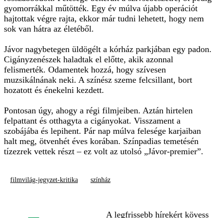
gyomorrákkal műtötték. Egy év múlva újabb operációt
hajtottak végre rajta, ekkor már tudni lehetett, hogy nem
sok van hátra az életéből.
Jávor nagybetegen üldögélt a kórház parkjában egy padon.
Cigányzenészek haladtak el előtte, akik azonnal
felismerték. Odamentek hozzá, hogy szívesen
muzsikálnának neki. A színész szeme felcsillant, bort
hozatott és énekelni kezdett.
Pontosan úgy, ahogy a régi filmjeiben. Aztán hirtelen
felpattant és otthagyta a cigányokat. Visszament a
szobájába és lepihent. Pár nap múlva felesége karjaiban
halt meg, ötvenhét éves korában. Színpadias temetésén
tízezrek vettek részt – ez volt az utolsó „Jávor-premier”.
filmvilág-jegyzet-kritika
színház
A legfrissebb hírekért kövess