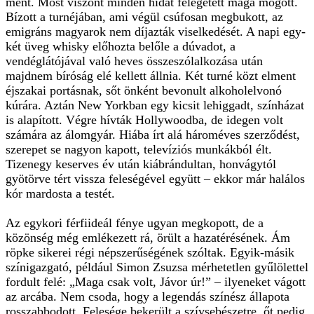
ment. Most viszont minden hidat felégetett maga mögött.
Bízott a turnéjában, ami végül csúfosan megbukott, az
emigráns magyarok nem díjazták viselkedését. A napi egy-
két üveg whisky előhozta belőle a dúvadot, a
vendéglátójával való heves összeszólalkozása után
majdnem bíróság elé kellett állnia. Két turné közt elment
éjszakai portásnak, sőt önként bevonult alkoholelvonó
kúrára. Aztán New Yorkban egy kicsit lehiggadt, színházat
is alapított. Végre hívták Hollywoodba, de idegen volt
számára az álomgyár. Hiába írt alá hároméves szerződést,
szerepet se nagyon kapott, televíziós munkákból élt.
Tizenegy keserves év után kiábrándultan, honvágytól
gyötörve tért vissza feleségével együtt – ekkor már halálos
kór mardosta a testét.
Az egykori férfiideál fénye ugyan megkopott, de a
közönség még emlékezett rá, örült a hazatérésének. Ám
röpke sikerei régi népszerűségének szóltak. Egyik-másik
színigazgató, például Simon Zsuzsa mérhetetlen gyűlölettel
fordult felé: „Maga csak volt, Jávor úr!” – ilyeneket vágott
az arcába. Nem csoda, hogy a legendás színész állapota
rosszabbodott. Felesége bekerült a szívsebészetre, őt pedig