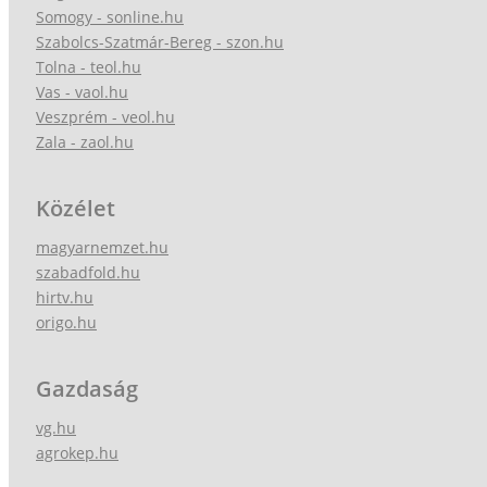
Somogy - sonline.hu
Szabolcs-Szatmár-Bereg - szon.hu
Tolna - teol.hu
Vas - vaol.hu
Veszprém - veol.hu
Zala - zaol.hu
Közélet
magyarnemzet.hu
szabadfold.hu
hirtv.hu
origo.hu
Gazdaság
vg.hu
agrokep.hu