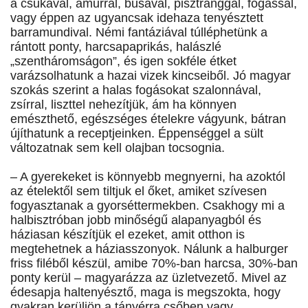
a csukával, amurral, busával, pisztránggal, fogassal,
vagy éppen az ugyancsak idehaza tenyésztett
barramundival. Némi fantáziával túlléphetünk a
rántott ponty, harcsapaprikás, halászlé
„szentháromságon”, és igen sokféle étket
varázsolhatunk a hazai vizek kincseiből. Jó magyar
szokás szerint a halas fogásokat szalonnával,
zsírral, liszttel nehezítjük, ám ha könnyen
emészthető, egészséges ételekre vágyunk, bátran
újíthatunk a receptjeinken. Éppenséggel a sült
változatnak sem kell olajban tocsognia.
– A gyerekeket is könnyebb megnyerni, ha azoktól
az ételektől sem tiltjuk el őket, amiket szívesen
fogyasztanak a gyorséttermekben. Csakhogy mi a
halbisztróban jobb minőségű alapanyagból és
háziasan készítjük el ezeket, amit otthon is
megtehetnek a háziasszonyok. Nálunk a halburger
friss filéből készül, amibe 70%-ban harcsa, 30%-ban
ponty kerül – magyarázza az üzletvezető. Mivel az
édesapja haltenyésztő, maga is megszokta, hogy
gyakran kerüljön a tányérra csőben vagy