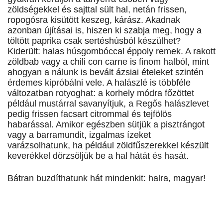
zöldségekkel és sajttal sült hal, netán frissen,
ropogósra kisütött keszeg, kárász. Akadnak
azonban újításai is, hiszen ki szabja meg, hogy a
töltött paprika csak sertéshúsból készülhet?
Kiderült: halas húsgombóccal éppoly remek. A rakott
zöldbab vagy a chili con carne is finom halból, mint
ahogyan a nálunk is bevált ázsiai ételeket szintén
érdemes kipróbálni vele. A halászlé is többféle
változatban rotyoghat: a korhely módra főzöttet
például mustárral savanyítjuk, a Regős halászlevet
pedig frissen facsart citrommal és tejfölös
habarással. Amikor egészben sütjük a pisztrángot
vagy a barramundit, izgalmas ízeket
varázsolhatunk, ha például zöldfűszerekkel készült
keverékkel dörzsöljük be a hal hátát és hasát.
Bátran buzdíthatunk hát mindenkit: halra, magyar!