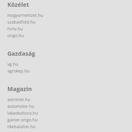
Közélet
magyarnemzet.hu
szabadfold.hu
hirtv.hu
origo.hu
Gazdaság
vg.hu
agrokep.hu
Magazin
astronet.hu
automotor.hu
lakaskultura.hu
gamer.origo.hu
likebalaton.hu