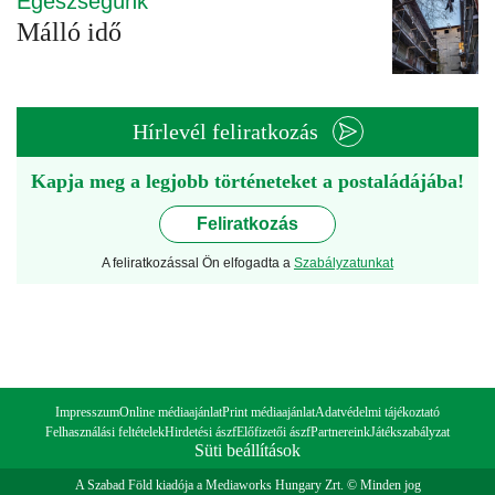
Egészségünk
Málló idő
Hírlevél feliratkozás
Kapja meg a legjobb történeteket a postaládájába!
Feliratkozás
A feliratkozással Ön elfogadta a
Szabályzatunkat
Impresszum
Online médiaajánlat
Print médiaajánlat
Adatvédelmi tájékoztató
Felhasználási feltételek
Hirdetési ászf
Előfizetői ászf
Partnereink
Játékszabályzat
Süti beállítások
A Szabad Föld kiadója a Mediaworks Hungary Zrt. © Minden jog