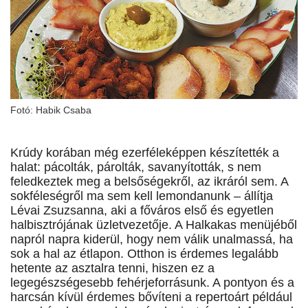
Fotó: Habik Csaba
Krúdy korában még ezerféleképpen készítették a
halat: pácolták, párolták, savanyították, s nem
feledkeztek meg a belsőségekről, az ikráról sem. A
sokféleségről ma sem kell lemondanunk – állítja
Lévai Zsuzsanna, aki a főváros első és egyetlen
halbisztrójának üzletvezetője. A Halkakas menüjéből
napról napra kiderül, hogy nem válik unalmassá, ha
sok a hal az étlapon. Otthon is érdemes legalább
hetente az asztalra tenni, hiszen ez a
legegészségesebb fehérjeforrásunk. A pontyon és a
harcsán kívül érdemes bővíteni a repertoárt például