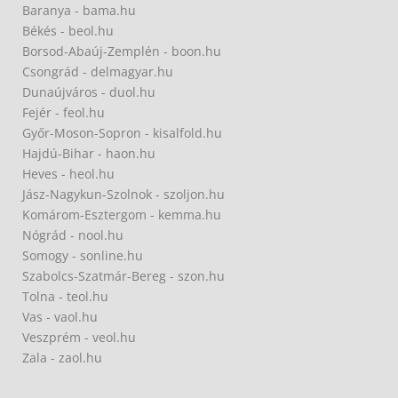
Baranya - bama.hu
Békés - beol.hu
Borsod-Abaúj-Zemplén - boon.hu
Csongrád - delmagyar.hu
Dunaújváros - duol.hu
Fejér - feol.hu
Győr-Moson-Sopron - kisalfold.hu
Hajdú-Bihar - haon.hu
Heves - heol.hu
Jász-Nagykun-Szolnok - szoljon.hu
Komárom-Esztergom - kemma.hu
Nógrád - nool.hu
Somogy - sonline.hu
Szabolcs-Szatmár-Bereg - szon.hu
Tolna - teol.hu
Vas - vaol.hu
Veszprém - veol.hu
Zala - zaol.hu