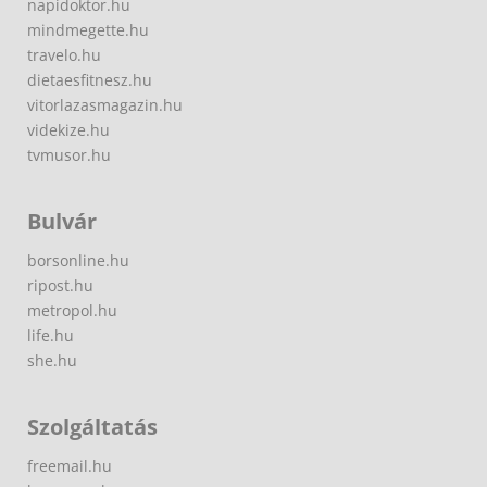
napidoktor.hu
mindmegette.hu
travelo.hu
dietaesfitnesz.hu
vitorlazasmagazin.hu
videkize.hu
tvmusor.hu
Bulvár
borsonline.hu
ripost.hu
metropol.hu
life.hu
she.hu
Szolgáltatás
freemail.hu