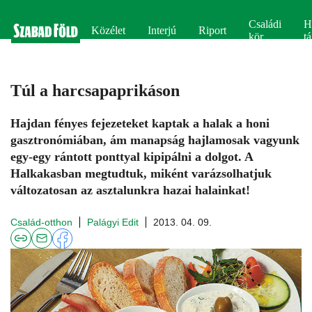
Családi
H
Közélet
Interjú
Riport
kör
tá
Túl a harcsapaprikáson
Hajdan fényes fejezeteket kaptak a halak a honi
gasztronómiában, ám manapság hajlamosak vagyunk
egy-egy rántott ponttyal kipipálni a dolgot. A
Halkakasban megtudtuk, miként varázsolhatjuk
változatosan az asztalunkra hazai halainkat!
Család-otthon
Palágyi Edit
2013. 04. 09.